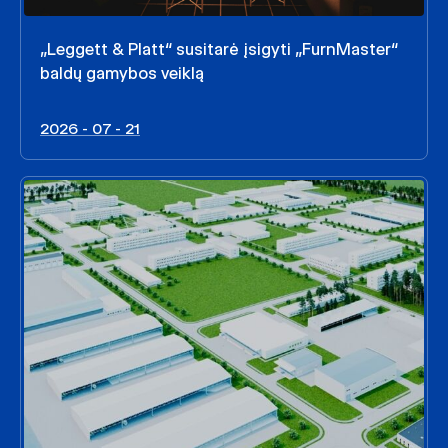
„Leggett & Platt“ susitarė įsigyti „FurnMaster“
baldų gamybos veiklą
2026 - 07 - 21