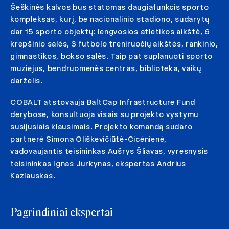
Šeškinės kalvos bus statomas daugiafunkcis sporto
kompleksas, kurį, be nacionalinio stadiono, sudarytų
dar 15 sporto objektų: lengvosios atletikos aikštė, 6
krepšinio salės, 3 futbolo treniruočių aikštės, rankinio,
gimnastikos, bokso salės. Taip pat suplanuoti sporto
muziejus, bendruomenės centras, biblioteka, vaikų
darželis.
COBALT atstovauja BaltCap Infrastructure Fund
derybose, konsultuoja visais su projekto vystymu
susijusiais klausimais. Projekto komandą sudaro
partnerė Simona Oliškevičiūtė-Cicėnienė,
vadovaujantis teisininkas Aušrys Šliavas, vyresnysis
teisininkas Ignas Jurkynas, ekspertas Andrius
Kazlauskas.
Pagrindiniai ekspertai