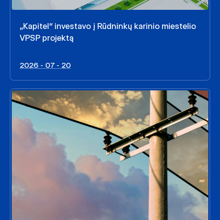
„Kapitel“ investavo į Rūdninkų karinio miestelio
VPSP projektą
2026 - 07 - 20