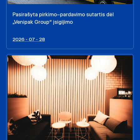
Pasirašyta pirkimo–pardavimo sutartis dėl
„Venipak Group“ įsigijimo
2026 - 07 - 28