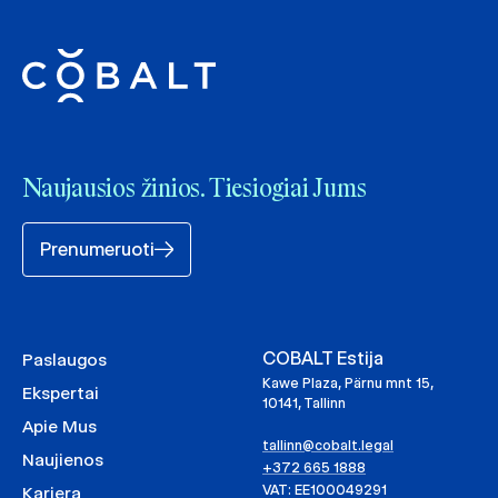
Naujausios žinios. Tiesiogiai Jums
Prenumeruoti
COBALT Estija
Paslaugos
Kawe Plaza, Pärnu mnt 15,
Ekspertai
10141, Tallinn
Apie Mus
tallinn@cobalt.legal
Naujienos
+372 665 1888
VAT: EE100049291
Karjera