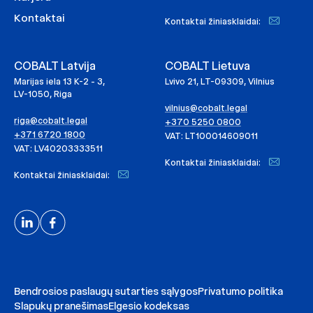
Kontaktai
Kontaktai žiniasklaidai:
COBALT Latvija
COBALT Lietuva
Marijas iela 13 K-2 - 3,
Lvivo 21, LT-09309, Vilnius
LV-1050, Riga
vilnius@cobalt.legal
riga@cobalt.legal
+370 5250 0800
+371 6720 1800
VAT: LT100014609011
VAT: LV40203333511
Kontaktai žiniasklaidai:
Kontaktai žiniasklaidai:
Bendrosios paslaugų sutarties sąlygos
Privatumo politika
Slapukų pranešimas
Elgesio kodeksas