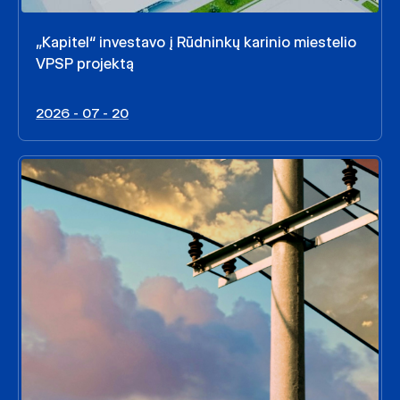
„Kapitel“ investavo į Rūdninkų karinio miestelio
VPSP projektą
2026 - 07 - 20