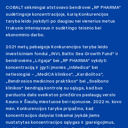
COBALT sėkmingai atstovavo bendrovei „RP PHARMA“
sudėtingoje koncentracijoje, kurią Konkurencijos
taryba leido įvykdyti po daugiau nei vienerius metus
trukusio intensyvaus ir sudėtingo teisinio bei
ekonominio darbo.
2021 metų pabaigoje Konkurencijos taryba leido
investiciniam fondui „INVL Baltic Sea Growth Fund“ ir
bendrovėms „Litgaja“ bei „RP PHARMA“ vykdyti
koncentraciją ir įgyti įmonės „InMedica“ bei
netiesiogiai – „MediCA klinikos“, „Kardiolitos“,
„Bendrosios medicinos praktikos“ bei „Svalbono
klinikos“ bendrąją kontrolę su sąlyga, kad bus
parduota dalis sveikatos priežiūros paslaugų verslo
Kauno ir Šiaulių miestuose bei rajonuose. 2022 m. kovo
mėn. Konkurencijos taryba pripažino, kad
koncentracijos dalyviai tinkamai įvykdė jiems
nustatytas koncentracijos sąlygas ir įpareigojimus,