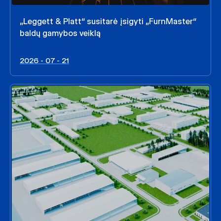
„Leggett & Platt“ susitarė įsigyti „FurnMaster“
baldų gamybos veiklą
2026 - 07 - 21