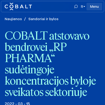
lt
Menu
Naujienos
/
Sandoriai ir bylos
COBALT atstovavo
bendrovei „RP
PHARMA“
sudėtingoje
koncentracijos byloje
sveikatos sektoriuje
2022 - 03 - 15