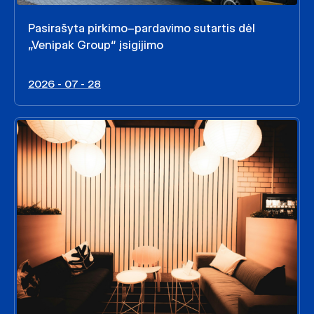
Pasirašyta pirkimo–pardavimo sutartis dėl
„Venipak Group“ įsigijimo
2026 - 07 - 28