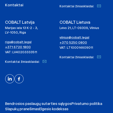
Kontaktai
Kontaktai žiniasklaidai:
COBALT Latvija
COBALT Lietuva
Marijas iela 13 K-2 - 3,
Lvivo 21, LT-09309, Vilnius
LV-1050, Riga
vilnius@cobalt.legal
riga@cobalt.legal
+370 5250 0800
+371 6720 1800
VAT: LT100014609011
VAT: LV40203333511
Kontaktai žiniasklaidai:
Kontaktai žiniasklaidai:
Bendrosios paslaugų sutarties sąlygos
Privatumo politika
Slapukų pranešimas
Elgesio kodeksas