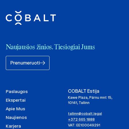
Naujausios žinios. Tiesiogiai Jums
Prenumeruoti
COBALT Estija
Paslaugos
Kawe Plaza, Pärnu mnt 15,
Ekspertai
10141, Tallinn
Apie Mus
tallinn@cobalt.legal
Naujienos
+372 665 1888
VAT: EE100049291
Karjera