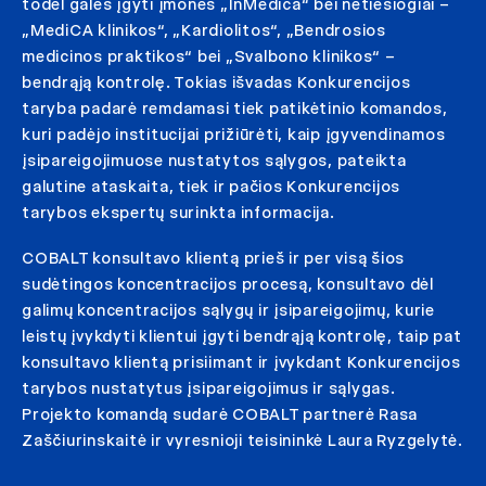
todėl galės įgyti įmonės „InMedica“ bei netiesiogiai –
„MediCA klinikos“, „Kardiolitos“, „Bendrosios
medicinos praktikos“ bei „Svalbono klinikos“ –
bendrąją kontrolę. Tokias išvadas Konkurencijos
taryba padarė remdamasi tiek patikėtinio komandos,
kuri padėjo institucijai prižiūrėti, kaip įgyvendinamos
įsipareigojimuose nustatytos sąlygos, pateikta
galutine ataskaita, tiek ir pačios Konkurencijos
tarybos ekspertų surinkta informacija.
COBALT konsultavo klientą prieš ir per visą šios
sudėtingos koncentracijos procesą, konsultavo dėl
galimų koncentracijos sąlygų ir įsipareigojimų, kurie
leistų įvykdyti klientui įgyti bendrąją kontrolę, taip pat
konsultavo klientą prisiimant ir įvykdant Konkurencijos
tarybos nustatytus įsipareigojimus ir sąlygas.
Projekto komandą sudarė COBALT partnerė Rasa
Zaščiurinskaitė ir vyresnioji teisininkė Laura Ryzgelytė.