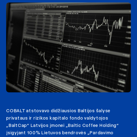
COBALT atstovavo didžiausios Baltijos šalyse
privataus ir rizikos kapitalo fondo valdytojos
„BaltCap“ Latvijos įmonei „Baltic Coffee Holding“
įsigyjant 100% Lietuvos bendrovės „Pardavimo