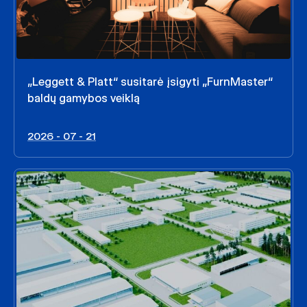
„Leggett & Platt“ susitarė įsigyti „FurnMaster“
baldų gamybos veiklą
2026 - 07 - 21