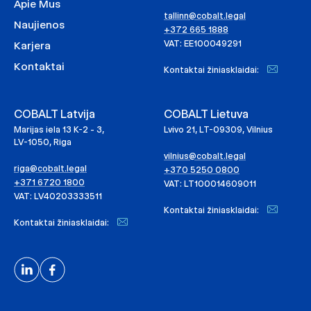
Apie Mus
tallinn@cobalt.legal
Naujienos
+372 665 1888
VAT: EE100049291
Karjera
Kontaktai
Kontaktai žiniasklaidai:
COBALT Latvija
COBALT Lietuva
Marijas iela 13 K-2 - 3,
Lvivo 21, LT-09309, Vilnius
LV-1050, Riga
vilnius@cobalt.legal
riga@cobalt.legal
+370 5250 0800
+371 6720 1800
VAT: LT100014609011
VAT: LV40203333511
Kontaktai žiniasklaidai:
Kontaktai žiniasklaidai: