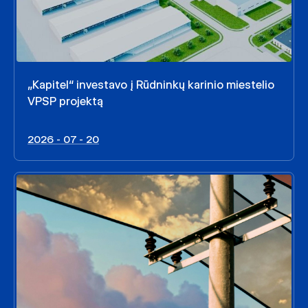
„Kapitel“ investavo į Rūdninkų karinio miestelio
VPSP projektą
2026 - 07 - 20