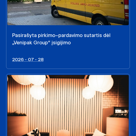
Pasirašyta pirkimo–pardavimo sutartis dėl
„Venipak Group“ įsigijimo
2026 - 07 - 28