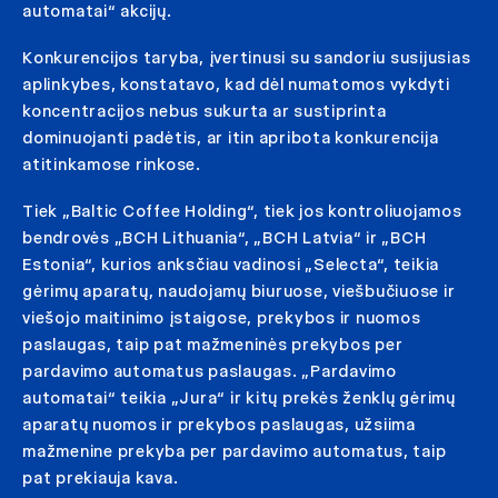
automatai“ akcijų.
Konkurencijos taryba, įvertinusi su sandoriu susijusias
aplinkybes, konstatavo, kad dėl numatomos vykdyti
koncentracijos nebus sukurta ar sustiprinta
dominuojanti padėtis, ar itin apribota konkurencija
atitinkamose rinkose.
Tiek „Baltic Coffee Holding“, tiek jos kontroliuojamos
bendrovės „BCH Lithuania“, „BCH Latvia“ ir „BCH
Estonia“, kurios anksčiau vadinosi „Selecta“, teikia
gėrimų aparatų, naudojamų biuruose, viešbučiuose ir
viešojo maitinimo įstaigose, prekybos ir nuomos
paslaugas, taip pat mažmeninės prekybos per
pardavimo automatus paslaugas. „Pardavimo
automatai“ teikia „Jura“ ir kitų prekės ženklų gėrimų
aparatų nuomos ir prekybos paslaugas, užsiima
mažmenine prekyba per pardavimo automatus, taip
pat prekiauja kava.