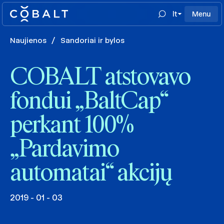
lt
Menu
Naujienos
/
Sandoriai ir bylos
COBALT atstovavo
fondui „BaltCap“
perkant 100%
„Pardavimo
automatai“ akcijų
2019 - 01 - 03