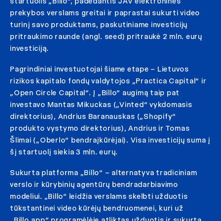
startuolis „Billo“, padedantis JAV elektroninės
prekybos verslams greitai ir paprastai sukurti video
turinį savo produktams, paskutiniame investicijų
pritraukimo raunde (angl. seed) pritraukė 2 mln. eurų
investiciją.
Pagrindiniai investuotojai šiame etape – Lietuvos
rizikos kapitalo fondų valdytojos „Practica Capital“ ir
„Open Circle Capital“. Į „Billo“ augimą taip pat
investavo Mantas Mikuckas („Vinted“ vykdomasis
direktorius), Andrius Baranauskas („Shopify“
produkto vystymo direktorius), Andrius ir Tomas
Šlimai („Oberlo“ bendraįkūrėjai). Visa investicijų suma į
šį startuolį siekia 3 mln. eurų.
Sukurta platforma „Billo“ – alternatyva tradiciniam
verslo ir kūrybinių agentūrų bendradarbiavimo
modeliui. „Billo“ leidžia verslams skelbti užduotis
tūkstantinei video kūrėjų bendruomenei, kuri už
„Billo.app“ programėlėje atliktas užduotis ir sukurtą