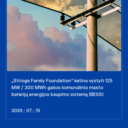
„Strioga Family Foundation“ ketina vystyti 125
MW / 300 MWh galios komunalinio masto
baterijų energijos kaupimo sistemą (BESS)
2026 - 07 - 15