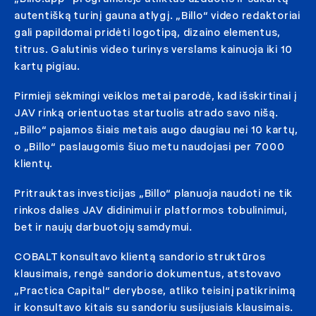
autentišką turinį gauna atlygį. „Billo“ video redaktoriai
gali papildomai pridėti logotipą, dizaino elementus,
titrus. Galutinis video turinys verslams kainuoja iki 10
kartų pigiau.
Pirmieji sėkmingi veiklos metai parodė, kad išskirtinai į
JAV rinką orientuotas startuolis atrado savo nišą.
„Billo“ pajamos šiais metais augo daugiau nei 10 kartų,
o „Billo“ paslaugomis šiuo metu naudojasi per 7000
klientų.
Pritrauktas investicijas „Billo“ planuoja naudoti ne tik
rinkos dalies JAV didinimui ir platformos tobulinimui,
bet ir naujų darbuotojų samdymui.
COBALT konsultavo klientą sandorio struktūros
klausimais, rengė sandorio dokumentus, atstovavo
„Practica Capital“ derybose, atliko teisinį patikrinimą
ir konsultavo kitais su sandoriu susijusiais klausimais.