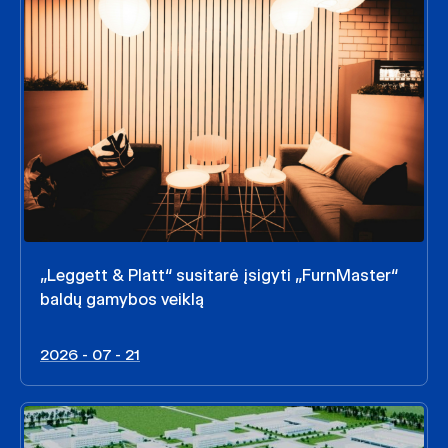
„Leggett & Platt“ susitarė įsigyti „FurnMaster“
baldų gamybos veiklą
2026 - 07 - 21