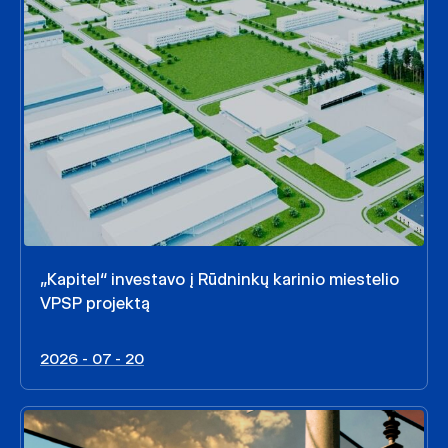
„Kapitel“ investavo į Rūdninkų karinio miestelio
VPSP projektą
2026 - 07 - 20