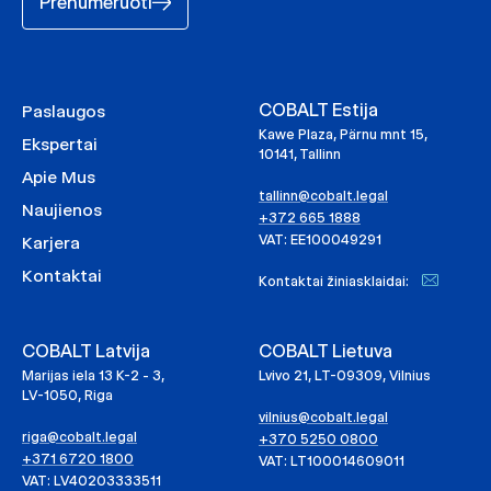
Prenumeruoti
COBALT Estija
Paslaugos
Kawe Plaza, Pärnu mnt 15,
Ekspertai
10141, Tallinn
Apie Mus
tallinn@cobalt.legal
Naujienos
+372 665 1888
VAT: EE100049291
Karjera
Kontaktai
Kontaktai žiniasklaidai:
COBALT Latvija
COBALT Lietuva
Marijas iela 13 K-2 - 3,
Lvivo 21, LT-09309, Vilnius
LV-1050, Riga
vilnius@cobalt.legal
riga@cobalt.legal
+370 5250 0800
+371 6720 1800
VAT: LT100014609011
VAT: LV40203333511