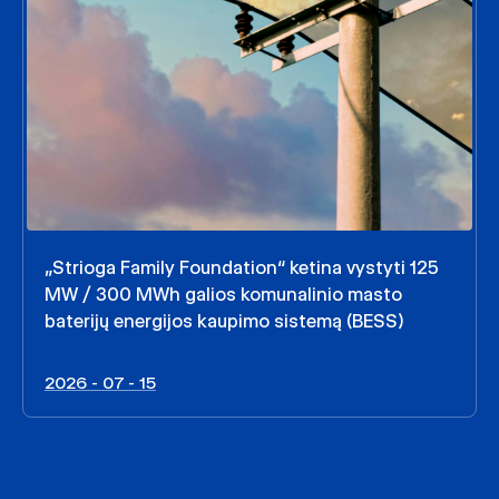
„Strioga Family Foundation“ ketina vystyti 125
MW / 300 MWh galios komunalinio masto
baterijų energijos kaupimo sistemą (BESS)
2026 - 07 - 15