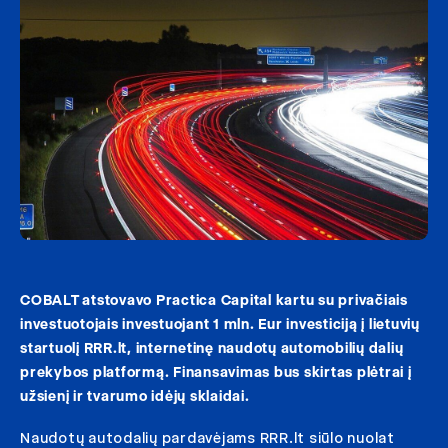
COBALT atstovavo Practica Capital kartu su privačiais
investuotojais investuojant 1 mln. Eur investiciją į lietuvių
startuolį RRR.lt, internetinę naudotų automobilių dalių
prekybos platformą. Finansavimas bus skirtas plėtrai į
užsienį ir tvarumo idėjų sklaidai.
Naudotų autodalių pardavėjams RRR.lt siūlo nuolat