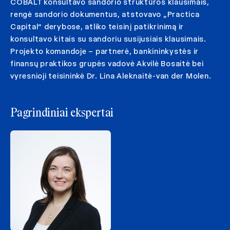
COBALT konsultavo sandorio struktūros klausimais,
rengė sandorio dokumentus, atstovavo „Practica
Capital“ derybose, atliko teisinį patikrinimą ir
konsultavo kitais su sandoriu susijusiais klausimais.
Projekto komandoje – partnerė, bankininkystės ir
finansų praktikos grupės vadovė Akvilė Bosaitė bei
vyresnioji teisininkė Dr. Lina Aleknaitė-van der Molen.
Pagrindiniai ekspertai