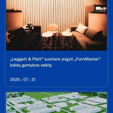
„Leggett & Platt“ susitarė įsigyti „FurnMaster“
baldų gamybos veiklą
2026 - 07 - 21