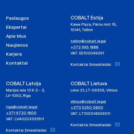
COBALT Estija
Paslaugos
Kawe Plaza, Pärnu mnt 15,
Ekspertai
10141, Tallinn
Apie Mus
tallinn@cobalt.legal
Naujienos
+372 665 1888
VAT: EE100049291
Karjera
Kontaktai
Kontaktai žiniasklaidai:
COBALT Latvija
COBALT Lietuva
Marijas iela 13 K-2 - 3,
Lvivo 21, LT-09309, Vilnius
LV-1050, Riga
vilnius@cobalt.legal
riga@cobalt.legal
+370 5250 0800
+371 6720 1800
VAT: LT100014609011
VAT: LV40203333511
Kontaktai žiniasklaidai:
Kontaktai žiniasklaidai: