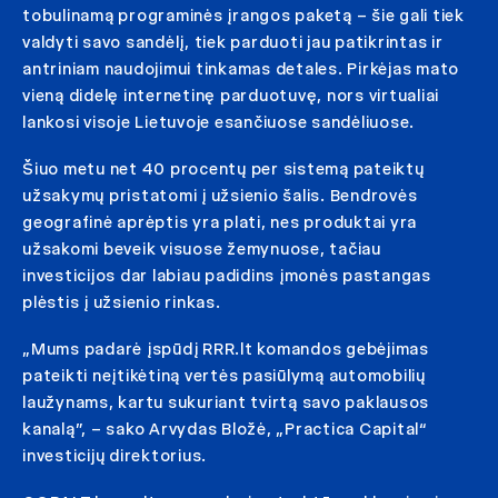
tobulinamą programinės įrangos paketą – šie gali tiek
valdyti savo sandėlį, tiek parduoti jau patikrintas ir
antriniam naudojimui tinkamas detales. Pirkėjas mato
vieną didelę internetinę parduotuvę, nors virtualiai
lankosi visoje Lietuvoje esančiuose sandėliuose.
Šiuo metu net 40 procentų per sistemą pateiktų
užsakymų pristatomi į užsienio šalis. Bendrovės
geografinė aprėptis yra plati, nes produktai yra
užsakomi beveik visuose žemynuose, tačiau
investicijos dar labiau padidins įmonės pastangas
plėstis į užsienio rinkas.
„Mums padarė įspūdį RRR.lt komandos gebėjimas
pateikti neįtikėtiną vertės pasiūlymą automobilių
laužynams, kartu sukuriant tvirtą savo paklausos
kanalą”, – sako Arvydas Bložė, „Practica Capital“
investicijų direktorius.