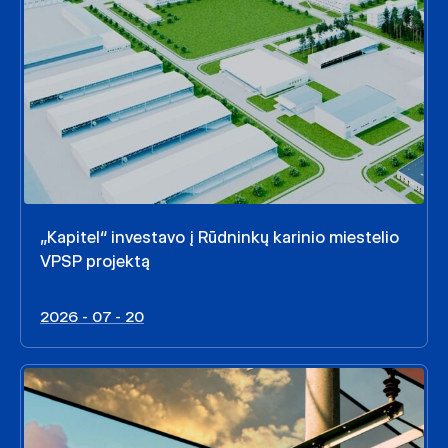
„Kapitel“ investavo į Rūdninkų karinio miestelio
VPSP projektą
2026 - 07 - 20