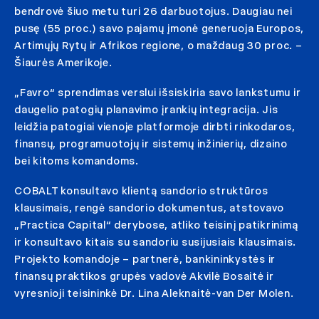
bendrovė šiuo metu turi 26 darbuotojus. Daugiau nei
pusę (55 proc.) savo pajamų įmonė generuoja Europos,
Artimųjų Rytų ir Afrikos regione, o maždaug 30 proc. –
Šiaurės Amerikoje.
„Favro“ sprendimas verslui išsiskiria savo lankstumu ir
daugelio patogių planavimo įrankių integracija. Jis
leidžia patogiai vienoje platformoje dirbti rinkodaros,
finansų, programuotojų ir sistemų inžinierių, dizaino
bei kitoms komandoms.
COBALT konsultavo klientą sandorio struktūros
klausimais, rengė sandorio dokumentus, atstovavo
„Practica Capital“ derybose, atliko teisinį patikrinimą
ir konsultavo kitais su sandoriu susijusiais klausimais.
Projekto komandoje – partnerė, bankininkystės ir
finansų praktikos grupės vadovė Akvilė Bosaitė ir
vyresnioji teisininkė Dr. Lina Aleknaitė-van Der Molen.