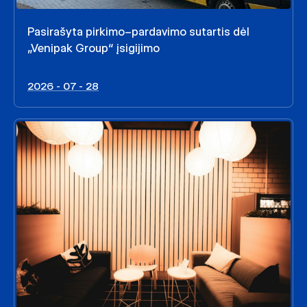
Pasirašyta pirkimo–pardavimo sutartis dėl
„Venipak Group“ įsigijimo
2026 - 07 - 28