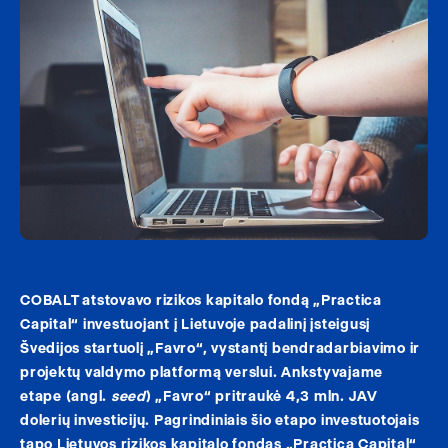
COBALT atstovavo rizikos kapitalo fondą „Practica
Capital“ investuojant į Lietuvoje padalinį įsteigusį
Švedijos startuolį „Favro“, vystantį bendradarbiavimo ir
projektų valdymo platformą verslui. Ankstyvajame
etape (angl.
seed
) „Favro“ pritraukė 4,3 mln. JAV
dolerių investicijų. Pagrindiniais šio etapo investuotojais
tapo Lietuvos rizikos kapitalo fondas „Practica Capital“