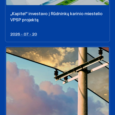
„Kapitel“ investavo į Rūdninkų karinio miestelio
VPSP projektą
2026 - 07 - 20