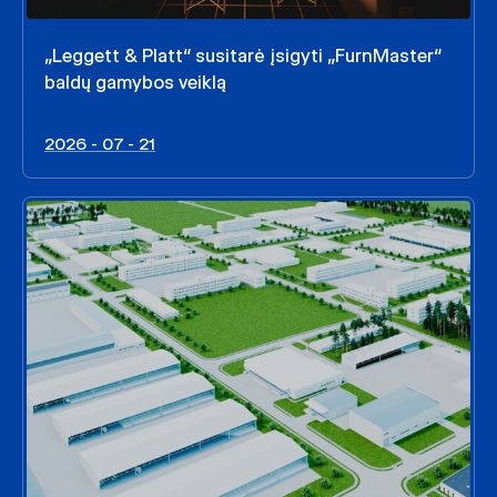
„Leggett & Platt“ susitarė įsigyti „FurnMaster“
baldų gamybos veiklą
2026 - 07 - 21