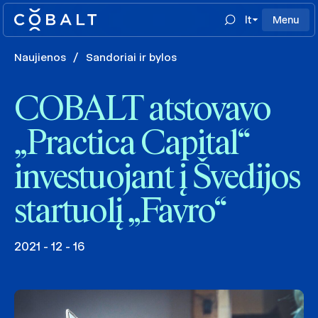
lt
Menu
Naujienos
/
Sandoriai ir bylos
COBALT atstovavo
„Practica Capital“
investuojant į Švedijos
startuolį „Favro“
2021 - 12 - 16