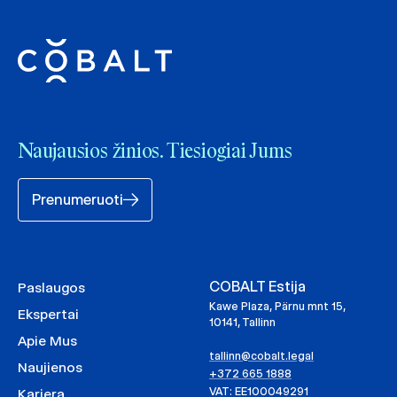
Naujausios žinios. Tiesiogiai Jums
Prenumeruoti
COBALT Estija
Paslaugos
Kawe Plaza, Pärnu mnt 15,
Ekspertai
10141, Tallinn
Apie Mus
tallinn@cobalt.legal
Naujienos
+372 665 1888
VAT: EE100049291
Karjera