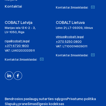
Kontaktai
Kontaktai žiniasklaidai:
COBALT Latvija
COBALT Lietuva
Marijas iela 13 K-2 - 3,
Lvivo 21, LT-09309, Vilnius
LV-1050, Riga
vilnius@cobalt.legal
riga@cobalt.legal
+370 5250 0800
+371 6720 1800
VAT: LT100014609011
VAT: LV40203333511
Kontaktai žiniasklaidai:
Kontaktai žiniasklaidai:
Bendrosios paslaugų sutarties sąlygos
Privatumo politika
Slapukų pranešimas
Elgesio kodeksas