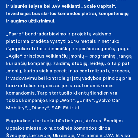
ir Šiaurės šalyse bei JAV veikianti „Scale Capital“.
Investicijos bus skirtos komandos plėtrai, kompetencijų
ir augimo užtikrinimui.
„Favro“ bendradarbiavimo ir projektų valdymo
platforma pradėta vystyti 2016 metais ir netruko
išpopuliarėti tarp dinamiškų ir sparčiai augančių, pagal
„Agile“ principus veikiančių įmonių – programinę įrangą
kuriančių kompanijų, žaidimų studijų, leidėjų, o taip pat
įmonių, kurios siekia pereiti nuo centralizuotų procesų
ir vadovavimu bei kontrole grįstų vadybos principų prie
horizontalios organizacijos su autonomiškomis
komandomis. Tarp startuolio klientų šiandien yra
tokios kompanijos kaip „Wolt“, „Unity“, „Volvo Car
Mobility“, „Disney“, SAP, EA ir kt.
Pagrindinė startuolio būstinė yra įsikūrusi Švedijos
Upsalos mieste, o nuotolinės komandos dirba
Švedijoje, Lietuvoje, Ukrainoje, Vietname ir JAV. Iš viso