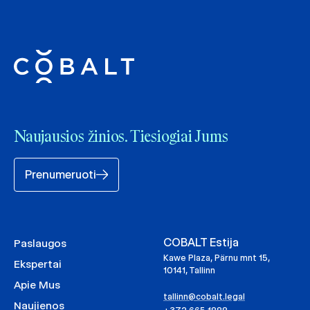
Naujausios žinios. Tiesiogiai Jums
Prenumeruoti
COBALT Estija
Paslaugos
Kawe Plaza, Pärnu mnt 15,
Ekspertai
10141, Tallinn
Apie Mus
tallinn@cobalt.legal
Naujienos