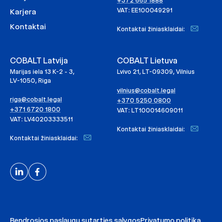
+372 665 1888
VAT: EE100049291
Karjera
Kontaktai
Kontaktai žiniasklaidai:
COBALT Latvija
COBALT Lietuva
Marijas iela 13 K-2 - 3,
Lvivo 21, LT-09309, Vilnius
LV-1050, Riga
vilnius@cobalt.legal
riga@cobalt.legal
+370 5250 0800
+371 6720 1800
VAT: LT100014609011
VAT: LV40203333511
Kontaktai žiniasklaidai:
Kontaktai žiniasklaidai:
Bendrosios paslaugų sutarties sąlygos
Privatumo politika