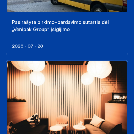
Pasirašyta pirkimo–pardavimo sutartis dėl
„Venipak Group“ įsigijimo
2026 - 07 - 28