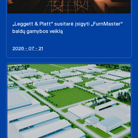
„Leggett & Platt“ susitarė įsigyti „FurnMaster“
baldų gamybos veiklą
2026 - 07 - 21