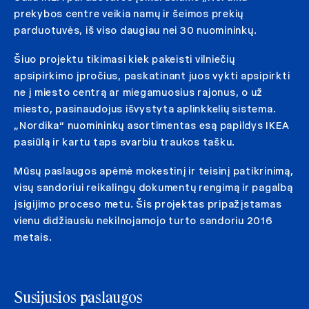
prekybos centre veikia namų ir šeimos prekių
parduotuvės, iš viso daugiau nei 30 nuomininkų.
Šiuo projektu tikimasi kiek pakeisti vilniečių
apsipirkimo įpročius, paskatinant juos vykti apsipirkti
ne į miesto centrą ar miegamuosius rajonus, o už
miesto, pasinaudojus išvystyta aplinkkelių sistema.
„Nordika“ nuomininkų asortimentas esą papildys IKEA
pasiūlą ir kartu taps svarbiu traukos tašku.
Mūsų paslaugos apėmė mokestinį ir teisinį patikrinimą,
visų sandoriui reikalingų dokumentų rengimą ir pagalbą
įsigijimo proceso metu. Šis projektas pripažįstamas
vienu didžiausiu nekilnojamojo turto sandoriu 2016
metais.
Susijusios paslaugos