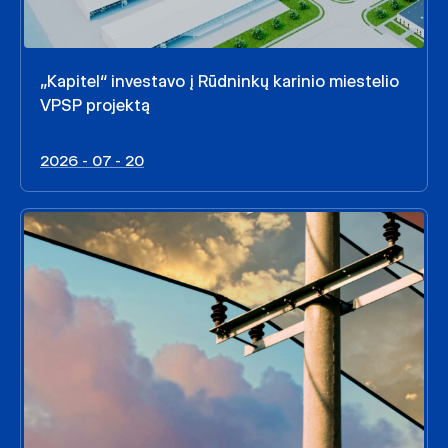
„Kapitel“ investavo į Rūdninkų karinio miestelio
VPSP projektą
2026 - 07 - 20