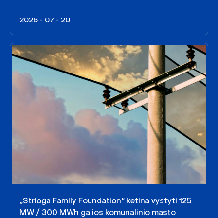
2026 - 07 - 20
„Strioga Family Foundation“ ketina vystyti 125
MW / 300 MWh galios komunalinio masto