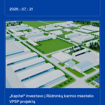
2026 - 07 - 21
„Kapitel“ investavo į Rūdninkų karinio miestelio
VPSP projektą