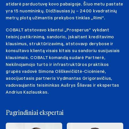
atidarė parduotuvę kovo pabaigoje. Šiuo metu pastate
yra 15 nuomininkų. Didžiausias jų – 2400 kvadratinių
metrų plotą užimantis prekybos tinklas „Rimi“.
COBALT atstovavo klientui „Prosperus” vykdant
teisinį patikrinimą, sandorio, įskaitant kreditavimo
klausimus, struktūrizavimą, atstovavp derybose ir
konsultavo klientą visais kitais su sandoriu susijusiais
klausimais. COBALT komandą sudarė Partnerė,
Nekilnojamojo turto ir infrastruktūros praktikos
grupės vadovė Simona Oliškevičiūtė-Cicėnienė,
asocijuotasis partneris Vydmantas Grigoravičius,
vadovaujantis teisininkas Aušrys Šliavas ir ekspertas
Andrius Kazlauskas.
Pagrindiniai ekspertai