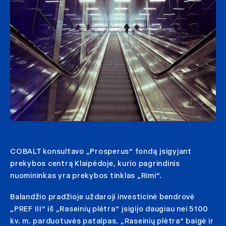
COBALT konsultavo „Prosperus“ fondą įsigyjant
prekybos centrą Klaipėdoje, kurio pagrindinis
nuomininkas yra prekybos tinklas „Rimi“.
Balandžio pradžioje uždaroji investicinė bendrovė
„PREF III“ iš „Raseinių plėtra“ įsigijo daugiau nei 5100
kv. m. parduotuvės patalpas. „Raseinių plėtra“ baigė ir