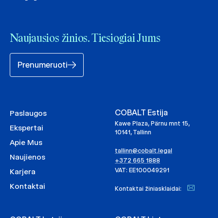
Naujausios žinios. Tiesiogiai Jums
Prenumeruoti
COBALT Estija
Paslaugos
Kawe Plaza, Pärnu mnt 15,
Ekspertai
10141, Tallinn
Apie Mus
tallinn@cobalt.legal
Naujienos
+372 665 1888
VAT: EE100049291
Karjera
Kontaktai
Kontaktai žiniasklaidai: