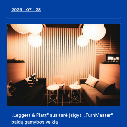
2026 - 07 - 28
„Leggett & Platt“ susitarė įsigyti „FurnMaster“
baldų gamybos veiklą