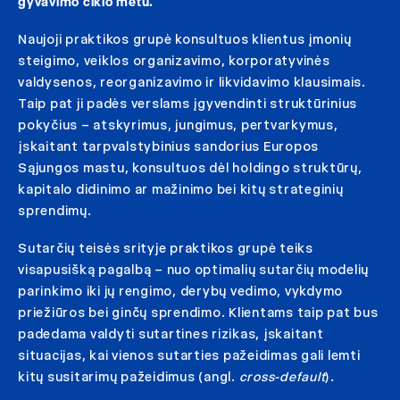
gyvavimo ciklo metu.
Naujoji praktikos grupė konsultuos klientus įmonių
steigimo, veiklos organizavimo, korporatyvinės
valdysenos, reorganizavimo ir likvidavimo klausimais.
Taip pat ji padės verslams įgyvendinti struktūrinius
pokyčius – atskyrimus, jungimus, pertvarkymus,
įskaitant tarpvalstybinius sandorius Europos
Sąjungos mastu, konsultuos dėl holdingo struktūrų,
kapitalo didinimo ar mažinimo bei kitų strateginių
sprendimų.
Sutarčių teisės srityje praktikos grupė teiks
visapusišką pagalbą – nuo optimalių sutarčių modelių
parinkimo iki jų rengimo, derybų vedimo, vykdymo
priežiūros bei ginčų sprendimo. Klientams taip pat bus
padedama valdyti sutartines rizikas, įskaitant
situacijas, kai vienos sutarties pažeidimas gali lemti
kitų susitarimų pažeidimus (angl.
cross-default
).