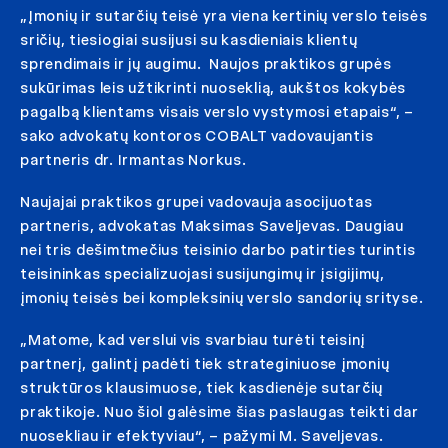
„Įmonių ir sutarčių teisė yra viena kertinių verslo teisės
sričių, tiesiogiai susijusi su kasdieniais klientų
sprendimais ir jų augimu. Naujos praktikos grupės
sukūrimas leis užtikrinti nuoseklią, aukštos kokybės
pagalbą klientams visais verslo vystymosi etapais“, –
sako advokatų kontoros COBALT vadovaujantis
partneris dr. Irmantas Norkus.
Naujajai praktikos grupei vadovauja asocijuotas
partneris, advokatas Maksimas Saveljevas. Daugiau
nei tris dešimtmečius teisinio darbo patirties turintis
teisininkas specializuojasi susijungimų ir įsigijimų,
įmonių teisės bei kompleksinių verslo sandorių srityse.
„Matome, kad verslui vis svarbiau turėti teisinį
partnerį, galintį padėti tiek strateginiuose įmonių
struktūros klausimuose, tiek kasdienėje sutarčių
praktikoje. Nuo šiol galėsime šias paslaugas teikti dar
nuosekliau ir efektyviau“, – pažymi M. Saveljevas.