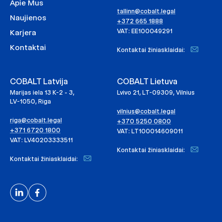
Apie Mus
tallinn@cobalt.legal
Naujienos
+372 665 1888
VAT: EE100049291
Karjera
Kontaktai
Kontaktai žiniasklaidai:
COBALT Latvija
COBALT Lietuva
Marijas iela 13 K-2 - 3,
Lvivo 21, LT-09309, Vilnius
LV-1050, Riga
vilnius@cobalt.legal
riga@cobalt.legal
+370 5250 0800
+371 6720 1800
VAT: LT100014609011
VAT: LV40203333511
Kontaktai žiniasklaidai:
Kontaktai žiniasklaidai: