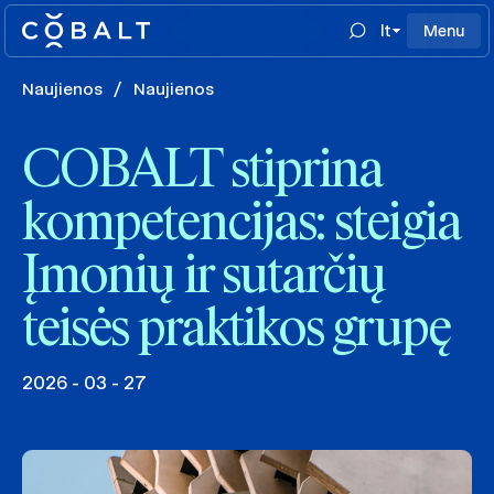
lt
Menu
Naujienos
/
Naujienos
COBALT stiprina
kompetencijas: steigia
Įmonių ir sutarčių
teisės praktikos grupę
2026 - 03 - 27