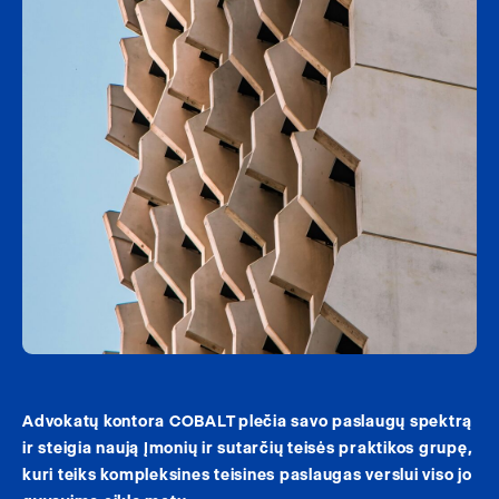
Advokatų kontora COBALT plečia savo paslaugų spektrą
ir steigia naują Įmonių ir sutarčių teisės praktikos grupę,
kuri teiks kompleksines teisines paslaugas verslui viso jo