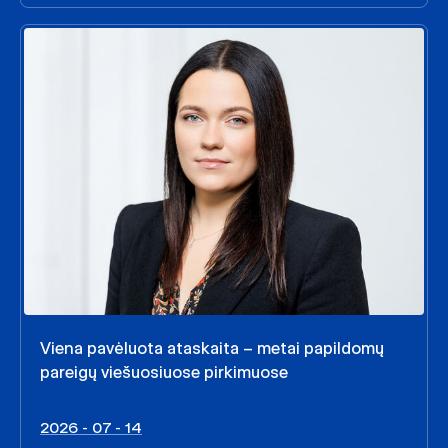
Viena pavėluota ataskaita – metai papildomų
pareigų viešuosiuose pirkimuose
2026 - 07 - 14