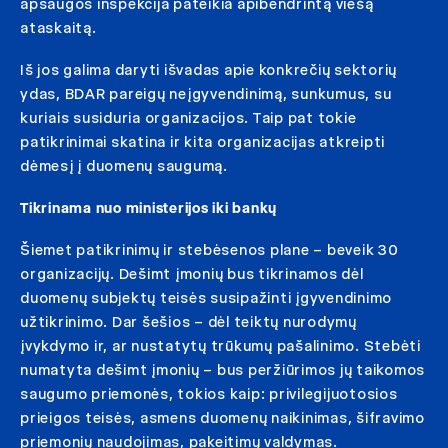
apsaugos inspekcija pateikia apibendrintą viešą
ataskaitą.
Iš jos galima daryti išvadas apie konkrečių sektorių
ydas, BDAR pareigų neįgyvendinimą, sunkumus, su
kuriais susiduria organizacijos. Taip pat tokie
patikrinimai skatina ir kita organizacijas atkreipti
dėmesį į duomenų saugumą.
Tikrinama nuo ministerijos iki bankų
Šiemet patikrinimų ir stebėsenos plane – beveik 30
organizacijų. Dešimt įmonių bus tikrinamos dėl
duomenų subjektų teisės susipažinti įgyvendinimo
užtikrinimo. Dar šešios – dėl teiktų nurodymų
įvykdymo ir, ar nustatytų trūkumų pašalinimo. Stebėti
numatyta dešimt įmonių – bus peržiūrimos jų taikomos
saugumo priemonės, tokios kaip: privilegijuotosios
prieigos teisės, asmens duomenų naikinimas, šifravimo
priemonių naudojimas, pakeitimų valdymas.