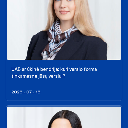
UAB ar ūkinė bendrija: kuri verslo forma
tinkamesnė jūsų verslui?
2026 - 07 - 16