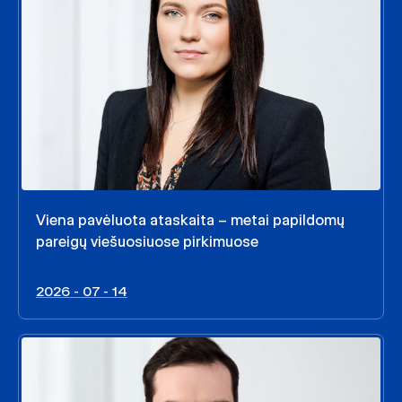
Viena pavėluota ataskaita – metai papildomų
pareigų viešuosiuose pirkimuose
2026 - 07 - 14