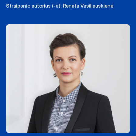
Straipsnio autorius (-ė):
Renata Vasiliauskienė