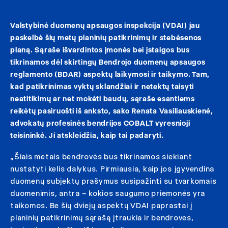
Valstybinė duomenų apsaugos inspekcija (VDAI) jau
paskelbė šių metų planinių patikrinimų ir stebėsenos
planą. Sąraše išvardintos įmonės bei įstaigos bus
tikrinamos dėl skirtingų Bendrojo duomenų apsaugos
reglamento (BDAR) aspektų laikymosi ir taikymo. Tam,
kad patikrinimas vyktų sklandžiai ir netektų taisyti
neatitikimų ar net mokėti baudų, sąraše esantiems
reikėtų pasiruošti iš anksto, sako Renata Vasiliauskienė,
advokatų profesinės bendrijos COBALT vyresnioji
teisininkė. Ji atskleidžia, kaip tai padaryti.
„Šiais metais bendrovės bus tikrinamos siekiant
nustatyti kelis dalykus. Pirmiausia, kaip jos įgyvendina
duomenų subjektų prašymus susipažinti su tvarkomais
duomenimis, antra – kokios saugumo priemonės yra
taikomos. Be šių dviejų aspektų VDAI paprastai į
planinių patikrinimų sąrašą įtraukia ir bendroves,