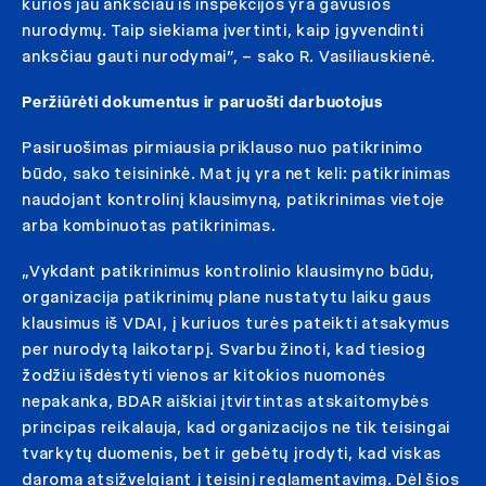
kurios jau anksčiau iš inspekcijos yra gavusios
nurodymų. Taip siekiama įvertinti, kaip įgyvendinti
anksčiau gauti nurodymai”, – sako R. Vasiliauskienė.
Peržiūrėti dokumentus ir paruošti darbuotojus
Pasiruošimas pirmiausia priklauso nuo patikrinimo
būdo, sako teisininkė. Mat jų yra net keli: patikrinimas
naudojant kontrolinį klausimyną, patikrinimas vietoje
arba kombinuotas patikrinimas.
„Vykdant patikrinimus kontrolinio klausimyno būdu,
organizacija patikrinimų plane nustatytu laiku gaus
klausimus iš VDAI, į kuriuos turės pateikti atsakymus
per nurodytą laikotarpį. Svarbu žinoti, kad tiesiog
žodžiu išdėstyti vienos ar kitokios nuomonės
nepakanka, BDAR aiškiai įtvirtintas atskaitomybės
principas reikalauja, kad organizacijos ne tik teisingai
tvarkytų duomenis, bet ir gebėtų įrodyti, kad viskas
daroma atsižvelgiant į teisinį reglamentavimą. Dėl šios