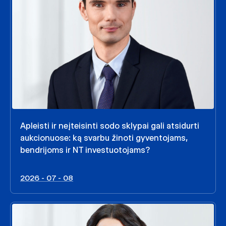
Apleisti ir neįteisinti sodo sklypai gali atsidurti
aukcionuose: ką svarbu žinoti gyventojams,
bendrijoms ir NT investuotojams?
2026 - 07 - 08