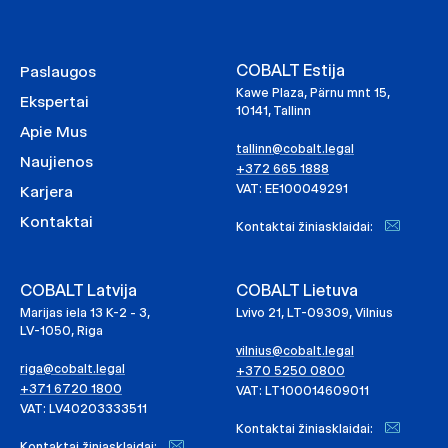
COBALT Estija
Paslaugos
Kawe Plaza, Pärnu mnt 15,
Ekspertai
10141, Tallinn
Apie Mus
tallinn@cobalt.legal
Naujienos
+372 665 1888
VAT: EE100049291
Karjera
Kontaktai
Kontaktai žiniasklaidai:
COBALT Latvija
COBALT Lietuva
Marijas iela 13 K-2 - 3,
Lvivo 21, LT-09309, Vilnius
LV-1050, Riga
vilnius@cobalt.legal
riga@cobalt.legal
+370 5250 0800
+371 6720 1800
VAT: LT100014609011
VAT: LV40203333511
Kontaktai žiniasklaidai:
Kontaktai žiniasklaidai: