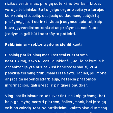
rizikos vertinimas, prieigų suteikimo tvarka ir kitos,
vardija teisininkė. Be to, jeigu organizacija yra turėjusi
konkrečių situacijų, susijusių su duomenų subjektų
prašymų, ji turi surinkti visus įrodymus apie tai, kaip
buvo įgyvendintas konkretus prašymas, nes šiuos
įrodymus gali būti paprašyta patiekti.
Patikrinimai – sektorių ydoms identifikuoti
Planinių patikrinimų metu neretai nustatoma
neatitikimų, sako R. Vasiliauskienė: „Jei jie nežymūs ir
organizacija yra nusiteikusi bendradarbiauti, VDAI
paskiria terminą trūkumams ištaisyti. Tačiau, jei įmonė
ar įstaiga nebendradarbiauja, neteikia prašomos
informacijos, gali grėsti ir piniginės baudos“.
Visgi patikrinimus reikėtų vertinti ne kaip grėsmę, bet
kaip galimybę matyti platesnį šalies įmonių bei įstaigų
veiklos vaizdą. Mat po patikrinimų Valstybinė duomenų