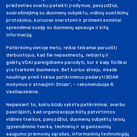
priežasties svarbu pateikti įrodymus, pavyzdžiui,
susirašinėjimą su duomenų subjektu, vidinių susitikimų
protokolus, kuriuose svarstomi ir priimami esminiai
sprendimai susiję su duomenų apsauga ir kitą
informaciją.
Patikrinimų vietoje metu, reikia tinkamai paruošti
darbuotojus, kad šie nepasimestų, nebijotų ir
galėtų VDAI pareigūnams parodyti, kur ir kaip fiziškai
yra tvarkomi duomenys. Bet kuriuo atveju, visada
naudinga prieš tokius patikrinimus padaryti BDAR
mokymus ir atnaujinti žinias“, – rekomenduoja R.
Vasiliauskienė.
Nepaisant to, kokiu būdu vyksta patikrinimai, svarbu
pasirūpinti, kad organizacijoje būtų patvirtintos
vidinės tvarkos, pavyzdžiui, duomenų subjektų teisių
įgyvendinimo tvarka, techninių ir organizacinių
saugumo priemonių sąrašas, informacinių technologijų