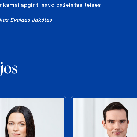
tinkamai apginti savo pažeistas teises.
nkas Evaldas Jakštas
jos