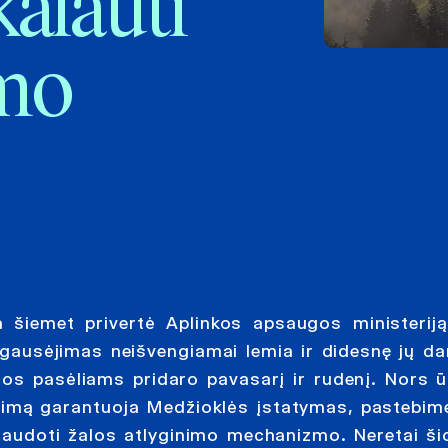
ikalauti
imo
a šiemet privertė Aplinkos apsaugos ministeriją
 gausėjimas neišvengiamai lemia ir didesnę jų d
los pasėliams pridaro pavasarį ir rudenį. Nors 
nimą garantuoja Medžioklės įstatymas, pastebim
išnaudoti žalos atlyginimo mechanizmo. Neretai ši