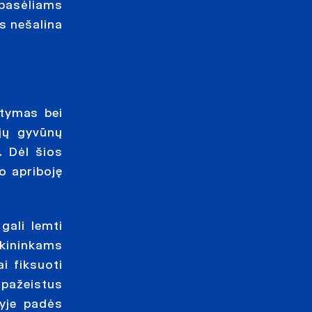
 pasėliams
s nešalina
tymas bei
jų gyvūnų
. Dėl šios
o apriboję
gali lemti
kininkams
i fiksuoti
 pažeistus
tyje padės