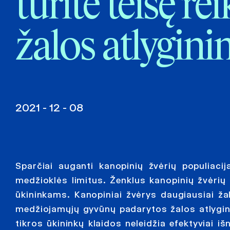
turite teisę re
žalos atlygin
2021 - 12 - 08
Sparčiai auganti kanopinių žvėrių populiacij
medžioklės limitus. Ženklus kanopinių žvėrių
ūkininkams. Kanopiniai žvėrys daugiausiai ža
medžiojamųjų gyvūnų padarytos žalos atlygi
tikros ūkininkų klaidos neleidžia efektyviai 