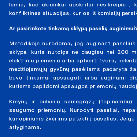
lemia, kad ūkininkai apskritai nesikreipia į
konfliktines situacijas, kurios iš komisijų persi
Ar pasirinkote tinkamą sklypą pasėlių auginimui
Metodikoje nurodoma, jog auginant pasėlius i
sklype, kuris nutolęs ne daugiau nei 200 m
elektriniu piemeniu arba aptverti tvora, neleid
medžiojamųjų gyvūnų pasėliams padaryta žala
buvo tinkamai apsaugoti arba auginami di
kuriems papildomi apsaugos priemonių naudoji
Kmynų ir bulvinių saulėgrąžų (topinambų) 
saugumo priemonių. Nurodyti pasėliai, nepais
kanopiniams žvėrims patekti į pasėlius. Jeigu
atlyginama.