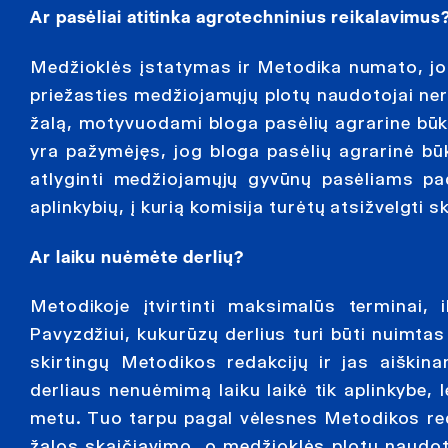
Ar pasėliai atitinka agrotechninius reikalavimus
Medžioklės įstatymas ir Metodika numato, jog 
priežasties medžiojamųjų plotų naudotojai ner
žalą, motyvuodami bloga pasėlių agrarine būkl
yra pažymėjęs, jog bloga pasėlių agrarinė bū
atlyginti medžiojamųjų gyvūnų pasėliams pad
aplinkybių, į kurią komisija turėtų atsižvelgt
Ar laiku nuėmėte derlių?
Metodikoje įtvirtinti maksimalūs terminai, i
Pavyzdžiui, kukurūzų derlius turi būti nuimtas 
skirtingų Metodikos redakcijų ir jas aiškina
derliaus nenuėmimą laiku laikė tik aplinkybe,
metu. Tuo tarpu pagal vėlesnes Metodikos red
žalos skaičiavimo, o medžioklės plotų naudot