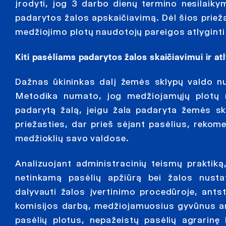
įrodyti, jog 3 darbo dienų termino nesilaik
padarytos žalos apskaičiavimą. Dėl šios priež
medžiojimo plotų naudotojų pareigos atlyginti
Kiti pasėliams padarytos žalos skaičiavimui ir atl
Dažnas ūkininkas dalį žemės sklypų valdo 
Metodika numato, jog medžiojamųjų plotų n
padarytą žalą, jeigu žala padaryta žemės sk
priežasties, dar prieš sėjant pasėlius, rekom
medžioklių savo valdose.
Analizuojant administracinių teismų praktiką,
netinkamą pasėlių apžiūrą bei žalos nust
dalyvauti žalos įvertinimo procedūroje, ants
komisijos darbą, medžiojamuosius gyvūnus ar 
pasėlių plotus, nepažeistų pasėlių agrarinę