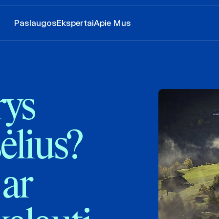
Paslaugos
Ekspertai
Apie Mus
rys
ėlius?
 ar