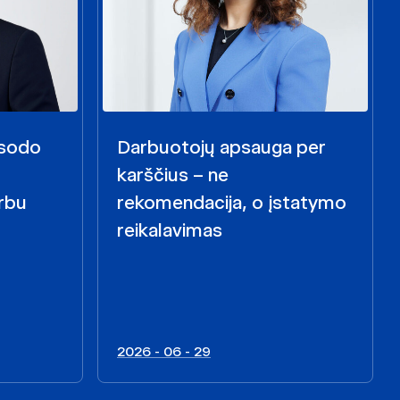
i sodo
Darbuotojų apsauga per
karščius – ne
rbu
rekomendacija, o įstatymo
reikalavimas
2026 - 06 - 29