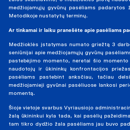
medžiojamųjų gyvūnų pasėliams padarytos žal
Metodikoje nustatytų terminų.
Ar tinkamai ir laiku pranešėte apie pasėliams pa
Medžioklės įstatymas numato griežtą 3 darbo d
seniūnijai apie medžiojamųjų gyvūnų pasėliam
pastebėjimo momento, neretai šio momento 
naudotojų ir ūkininkų konfrontacijos prieža
pasėliams pastebint anksčiau, tačiau dels
medžiojamieji gyvūnai pasėliuose lankosi peri
momentą.
Šioje vietoje svarbus Vyriausiojo administraci
žalą ūkininkui kyla tada, kai pasėlių pažeidimai
tam tikro dydžio žala pasėliams jau buvo pad