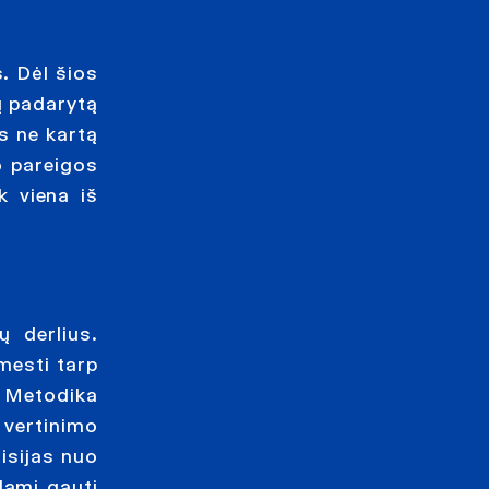
. Dėl šios
ų padarytą
s ne kartą
o pareigos
k viena iš
ų derlius.
imesti tarp
i Metodika
 vertinimo
isijas nuo
dami gauti