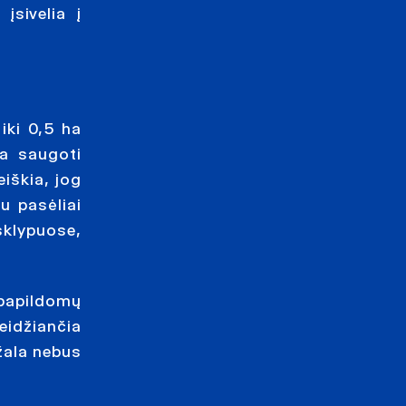
įsivelia į
iki 0,5 ha
na saugoti
eiškia, jog
u pasėliai
klypuose,
papildomų
eidžiančia
žala nebus