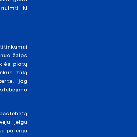
nuimti iki
titinkamai
 nuo žalos
lės plotų
inkus žalą
erta, jog
astebėjimo
 pastebėtą
veju, jeigu
ka pareiga