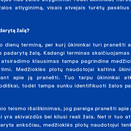
os atlyginimą, visais atvejais turėtų pasėlius 
darytą žalą?
ienų terminą, per kurį ūkininkai turi pranešti a
s padarytą žalą. Kadangi terminas skaičiuojamas
atsiradimo klausimas tampa pagrindine medžiok
stimi. Medžioklės plotų naudotojai kaltina ūkin
iant apie ją pranešti. Tuo tarpu ūkininkai atk
odiškai, todėl tampa sunku identifikuoti žalos p
nio teismo išaiškinimas, jog pareiga pranešti apie
 yra akivaizdūs bei kilusi reali žala. Net ir tuo at
aryta anksčiau, medžioklės plotų naudotojui ten