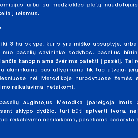
 komisijas arba su medžioklės plotų naudotojais 
kelia į teismus.
?
ki 3 ha sklype, kuris yra miško apsuptyje, arba 
 nuo pasėlių savininko sodybos, pasėlius būti
žiančia kanopiniams žvėrims patekti į pasėlį. Tai r
 ūkininkams bus atlyginama tik tuo atveju, jeig
desniuose nei Metodikoje nurodytuose žemės s
mo reikalavimai netaikomi.
pasėlių augintojus Metodika įpareigoja imtis 
ant sklypo dydžio, turi būti aptverti tvora, nel
 šio reikalavimo nesilaikoma, pasėliams padaryta 