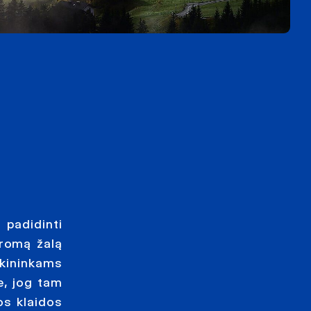
 padidinti
aromą žalą
ūkininkams
e, jog tam
os klaidos