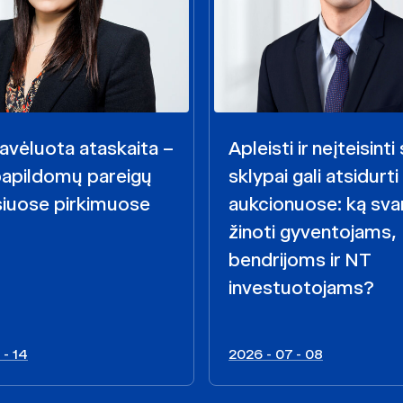
avėluota ataskaita –
Apleisti ir neįteisint
papildomų pareigų
sklypai gali atsidurti
siuose pirkimuose
aukcionuose: ką sva
žinoti gyventojams,
bendrijoms ir NT
investuotojams?
 - 14
2026 - 07 - 08