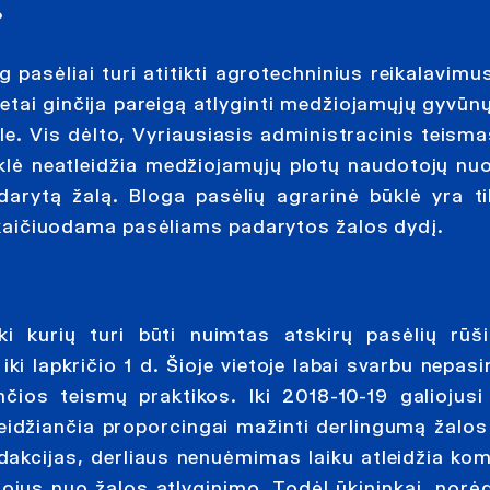
?
pasėliai turi atitikti agrotechninius reikalavimus
etai ginčija pareigą atlyginti medžiojamųjų gyvūn
e. Vis dėlto, Vyriausiasis administracinis teisma
klė neatleidžia medžiojamųjų plotų naudotojų nu
arytą žalą. Bloga pasėlių agrarinė būklė yra ti
i skaičiuodama pasėliams padarytos žalos dydį.
ki kurių turi būti nuimtas atskirų pasėlių rūši
iki lapkričio 1 d. Šioje vietoje labai svarbu nepas
nčios teismų praktikos. Iki 2018-10-19 galiojus
 leidžiančia proporcingai mažinti derlingumą žalos
akcijas, derliaus nenuėmimas laiku atleidžia kom
ojus nuo žalos atlyginimo. Todėl ūkininkai, norė