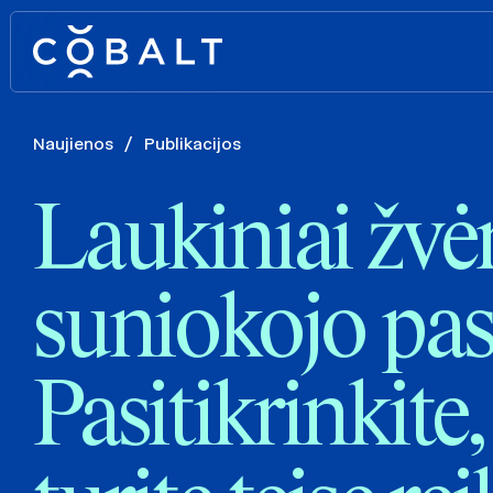
Naujienos
/
Publikacijos
Laukiniai žvė
suniokojo pas
Pasitikrinkite,