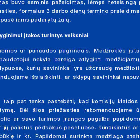
ymas buvo esminis pažeidimas, lėmęs neteisingą
asties, formalus 3 darbo dienų termino praleidima
 pasėliams padarytą žalą.
yginimui įtakos turintys veiksniai
nuomos ar panaudos pagrindais. Medžioklės įsta
audotojui nekyla pareiga atlyginti medžiojamų
lypuose, kurių savininkai yra uždraudę medžioti
enduojame išsiaiškinti, ar sklypų savininkai nebuv
 taip pat tenka pastebėti, kad komisijų klaidos 
atymą. Dėl šios priežasties rekomenduojame ū
tolio ar savo turimos įrangos pagalba papildoma
jų paliktus pėdsakus pasėliuose, sunaikintus ar
 būklę ir kt. Papildomai surinkta medžiaga atei