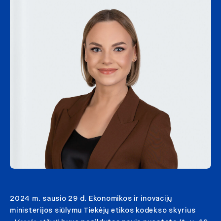
2024 m. sausio 29 d. Ekonomikos ir inovacijų
ministerijos siūlymu Tiekėjų etikos kodekso skyrius