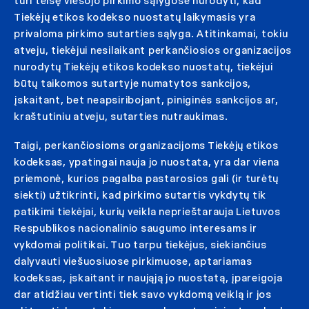
turi teisę viešojo pirkimo sąlygose nurodyti, kad
Tiekėjų etikos kodekso nuostatų laikymasis yra
privaloma pirkimo sutarties sąlyga. Atitinkamai, tokiu
atveju, tiekėjui nesilaikant perkančiosios organizacijos
nurodytų Tiekėjų etikos kodekso nuostatų, tiekėjui
būtų taikomos sutartyje numatytos sankcijos,
įskaitant, bet neapsiribojant, piniginės sankcijos ar,
kraštutiniu atveju, sutarties nutraukimas.
Taigi, perkančiosioms organizacijoms Tiekėjų etikos
kodeksas, ypatingai nauja jo nuostata, yra dar viena
priemonė, kurios pagalba pastarosios gali (ir turėtų
siekti) užtikrinti, kad pirkimo sutartis vykdytų tik
patikimi tiekėjai, kurių veikla neprieštarauja Lietuvos
Respublikos nacionalinio saugumo interesams ir
vykdomai politikai. Tuo tarpu tiekėjus, siekiančius
dalyvauti viešuosiuose pirkimuose, aptariamas
kodeksas, įskaitant ir naująją jo nuostatą, įpareigoja
dar atidžiau vertinti tiek savo vykdomą veiklą ir jos