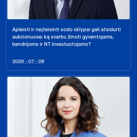
Apleisti ir neįteisinti sodo sklypai gali atsidurti
aukcionuose: ką svarbu žinoti gyventojams,
bendrijoms ir NT investuotojams?
2026 - 07 - 08