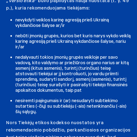
„
Verslo etika
“ buvo papildytas nauja nuostata (t. y. 49
p.), kuria rekomenduojama tiekėjams:
nevykdyti veiklos karinę agresiją prieš Ukrainą
vykdančiose šalyse ar/ir
nebūti įmonių grupės, kurios bet kuris narys vykdo veiklą
karinę agresiją prieš Ukrainą vykdančiose šalyse, nariu
ir/ar
nedalyvauti tokios įmonių grupės veikloje per savo
vadovą, kito valdymo ar priežiūros organo narius ar kitą
asmenį (kitus asmenis), turintį (turinčius) teisę
atstovauti tiekėjui ar jį kontroliuoti, jo vardu priimti
sprendimą, sudaryti sandorį, asmenį (asmenis), turintį
(turinčius) teisę surašyti ir pasirašyti tiekėjo finansinės
apskaitos dokumentus, taip pat
nesiremti pajėgumais ir (ar) nesudaryti subtiekimo
sutarties (-čių) su subtiekėju (-ais) netenkinančiu (-ais)
šių sąlygų.
Nors Tiekėjų etikos kodekso nuostatos yra
rekomendacinio pobūdžio, perkančiosios organizacijos