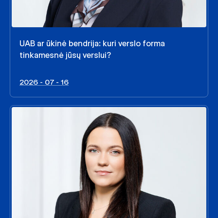
UAB ar ūkinė bendrija: kuri verslo forma
tinkamesnė jūsų verslui?
2026 - 07 - 16