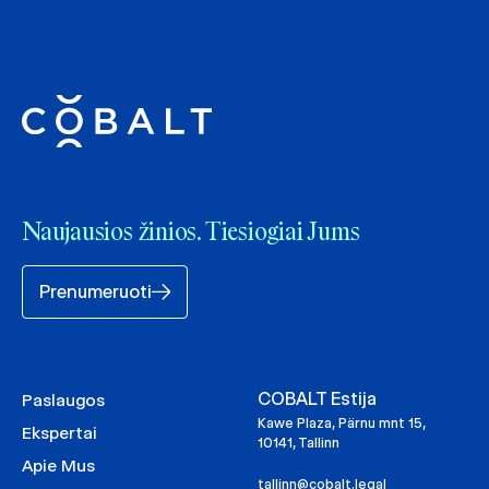
Naujausios žinios. Tiesiogiai Jums
Prenumeruoti
COBALT Estija
Paslaugos
Kawe Plaza, Pärnu mnt 15,
Ekspertai
10141, Tallinn
Apie Mus
tallinn@cobalt.legal