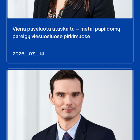
Viena pavėluota ataskaita – metai papildomų
pareigų viešuosiuose pirkimuose
2026 - 07 - 14