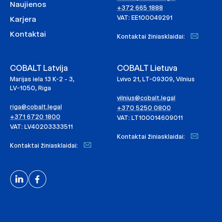
Naujienos
+372 665 1888
VAT: EE100049291
Karjera
Kontaktai
Kontaktai žiniasklaidai:
COBALT Latvija
COBALT Lietuva
Marijas iela 13 K-2 - 3,
Lvivo 21, LT-09309, Vilnius
LV-1050, Riga
vilnius@cobalt.legal
riga@cobalt.legal
+370 5250 0800
+371 6720 1800
VAT: LT100014609011
VAT: LV40203333511
Kontaktai žiniasklaidai:
Kontaktai žiniasklaidai: