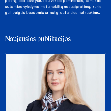
plėtrą, tiek santykius su verslo partneriais, tam, kad
sutarties vykdymo metu nekiltų nesusipratimų, kurie
gali baigtis baudomis ar netgi sutarties nutraukimu.
Naujausios publikacijos