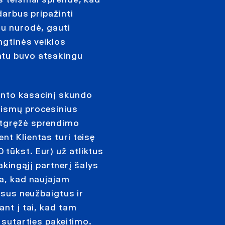
darbus pripažinti
au nurodė, gauti
ngtinės veiklos
ntu buvo atsakingu
ento kasacinį skundo
eismų procesinius
atgręžė sprendimo
nt Klientas turi teisę
tūkst. Eur) už atliktus
ingąjį partnerį šalys
ia, kad naujajam
visus neužbaigtus ir
ant į tai, kad tam
s sutarties pakeitimo.