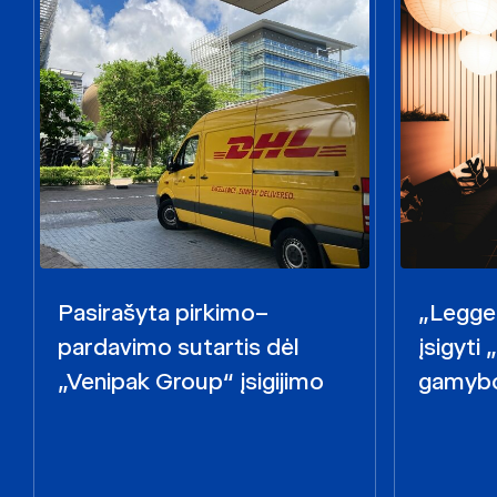
Pasirašyta pirkimo–
„Legget
pardavimo sutartis dėl
įsigyti
„Venipak Group“ įsigijimo
gamybo