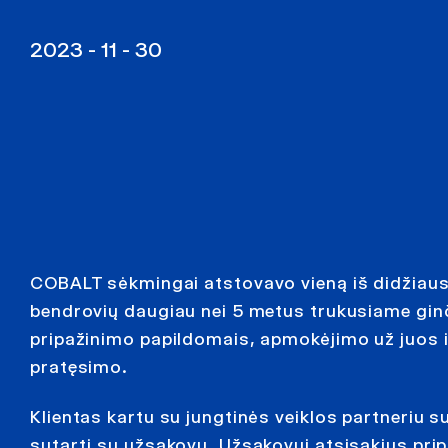
2023 - 11 - 30
COBALT sėkmingai atstovavo vieną iš didžiaus
bendrovių daugiau nei 5 metus trukusiame gin
pripažinimo papildomais, apmokėjimo už juos i
pratęsimo.
Klientas kartu su jungtinės veiklos partneriu
sutartį su užsakovu. Užsakovui atsisakius pri