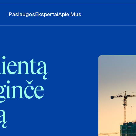
Paslaugos
Ekspertai
Apie Mus
ientą
ginče
ą