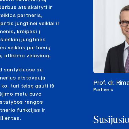
arbus atsiskaityti ir
veiklos partneris,
tis jungtinei veiklai ir
enis, kreipėsi į
šieškinį jungtinės
nės veiklos partnerių
bų atlikimo vėlavimą.
ad santykiuose su
tnerius atstovauja
Prof. dr. Rim
ko, turi teisę gauti iš
Partneris
ėjimo metu buvo
a statybos rangos
nerio funkcijas ir
Klientas.
Susijusi