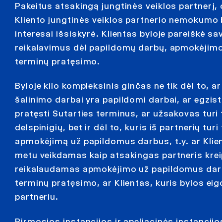
Pakeitus atsakingą jungtinės veiklos partnerį, o
Kliento jungtinės veiklos partnerio nemokumo b
interesai išsiskyrė. Klientas byloje pareiškė s
reikalavimus dėl papildomų darbų, apmokėjimo 
terminų pratęsimo.
Byloje kilo kompleksinis ginčas ne tik dėl to, a
šalinimo darbai yra papildomi darbai, ar egzis
pratęsti Sutarties terminus, ar užsakovas turi t
delspinigių, bet ir dėl to, kuris iš partnerių tur
apmokėjimą už papildomus darbus, t.y. ar Klien
metu veikdamas kaip atsakingas partneris krei
reikalaudamas apmokėjimo už papildomus darb
terminų pratęsimo, ar Klientas, kuris bylos ei
partneriu.
Pirmosios instancijos ir apeliacinės instancij