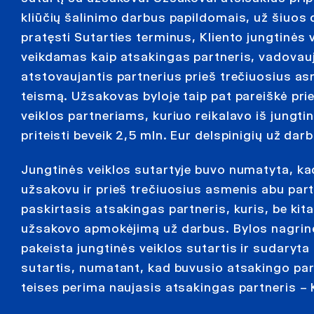
kliūčių šalinimo darbus papildomais, už šiuos d
pratęsti Sutarties terminus, Kliento jungtinės 
veikdamas kaip atsakingas partneris, vadovaujan
atstovaujantis partnerius prieš trečiuosius asm
teismą. Užsakovas byloje taip pat pareiškė prie
veiklos partneriams, kuriuo reikalavo iš jungti
priteisti beveik 2,5 mln. Eur delspinigių už dar
Jungtinės veiklos sutartyje buvo numatyta, k
užsakovu ir prieš trečiuosius asmenis abu par
paskirtasis atsakingas partneris, kuris, be kita 
užsakovo apmokėjimą už darbus. Bylos nagrin
pakeista jungtinės veiklos sutartis ir sudaryt
sutartis, numatant, kad buvusio atsakingo part
teises perima naujasis atsakingas partneris – 