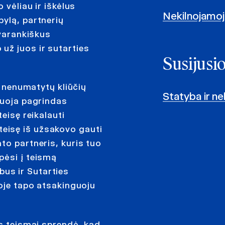
 vėliau ir iškėlus
Nekilnojamojo
ylą, partnerių
avarankiškus
už juos ir sutarties
Susijusi
r nenumatytų kliūčių
Statyba ir ne
tuoja pagrindas
eisę reikalauti
i teisę iš užsakovo gauti
to partneris, kuris tuo
pėsi į teismą
us ir Sutarties
goje tapo atsakinguoju
os teismai sprendė, kad