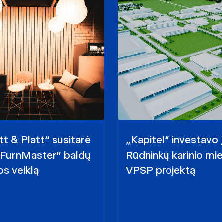
t & Platt“ susitarė
„Kapitel“ investavo 
 „FurnMaster“ baldų
Rūdninkų karinio mie
s veiklą
VPSP projektą