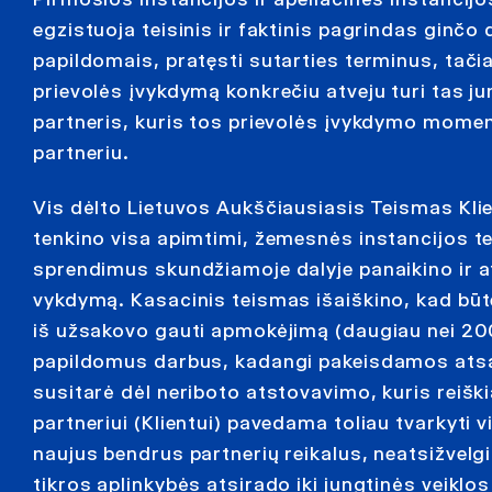
egzistuoja teisinis ir faktinis pagrindas ginčo 
papildomais, pratęsti sutarties terminus, tači
prievolės įvykdymą konkrečiu atveju turi tas ju
partneris, kuris tos prievolės įvykdymo mome
partneriu.
Vis dėlto Lietuvos Aukščiausiasis Teismas Kli
tenkino visa apimtimi, žemesnės instancijos t
sprendimus skundžiamoje dalyje panaikino ir 
vykdymą. Kasacinis teismas išaiškino, kad būte
iš užsakovo gauti apmokėjimą (daugiau nei 200 
papildomus darbus, kadangi pakeisdamos atsak
susitarė dėl neriboto atstovavimo, kuris reišk
partneriui (Klientui) pavedama toliau tvarkyti 
naujus bendrus partnerių reikalus, neatsižvelgi
tikros aplinkybės atsirado iki jungtinės veiklo