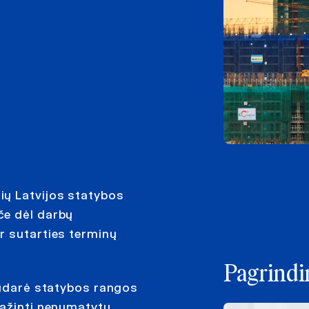
ių Latvijos statybos
če dėl darbų
r sutarties terminų
Pagrindin
 sudarė statybos rangos
pažinti nenumatytų