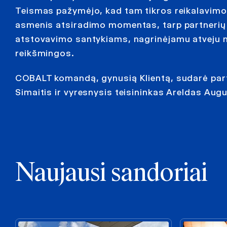
Teismas pažymėjo, kad tam tikros reikalavimo 
asmenis atsiradimo momentas, tarp partnerių
atstovavimo santykiams, nagrinėjamu atveju n
reikšmingos.
COBALT komandą, gynusią Klientą, sudarė part
Simaitis ir vyresnysis teisininkas Areldas Augu
Naujausi sandoriai