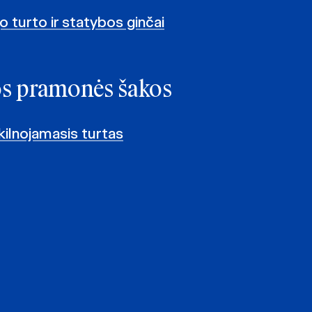
 turto ir statybos ginčai
os pramonės šakos
kilnojamasis turtas