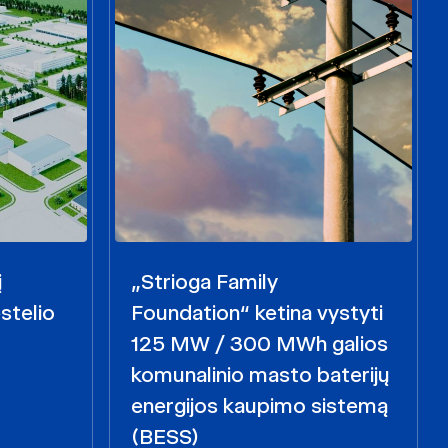
į
„Strioga Family
stelio
Foundation“ ketina vystyti
125 MW / 300 MWh galios
komunalinio masto baterijų
energijos kaupimo sistemą
(BESS)