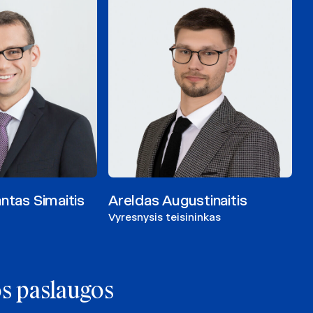
antas Simaitis
Areldas Augustinaitis
Vyresnysis teisininkas
os paslaugos