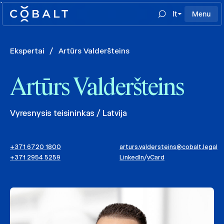
`
lt
Menu
Ekspertai
/
Artūrs Valderšteins
Artūrs Valderšteins
Vyresnysis teisininkas / Latvija
+371 6720 1800
arturs.valdersteins@cobalt.legal
+371 2954 5259
LinkedIn
/
vCard