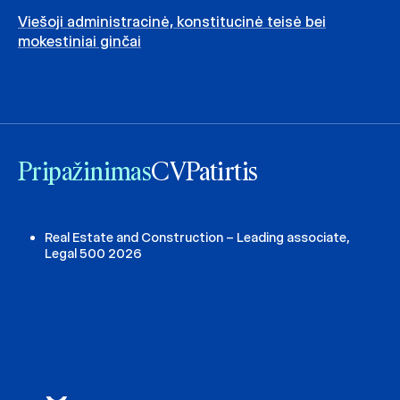
Viešoji administracinė, konstitucinė teisė bei
mokestiniai ginčai
Pripažinimas
CV
Patirtis
Real Estate and Construction – Leading associate,
Legal 500 2026