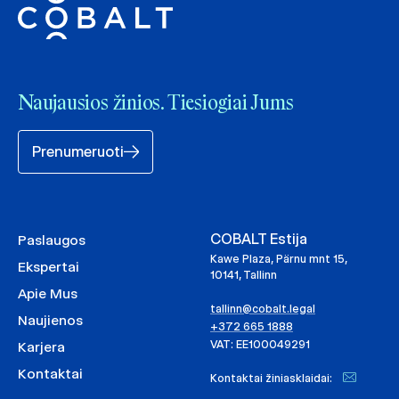
Naujausios žinios. Tiesiogiai Jums
Prenumeruoti
COBALT Estija
Paslaugos
Kawe Plaza, Pärnu mnt 15,
Ekspertai
10141, Tallinn
Apie Mus
tallinn@cobalt.legal
Naujienos
+372 665 1888
VAT: EE100049291
Karjera
Kontaktai
Kontaktai žiniasklaidai: