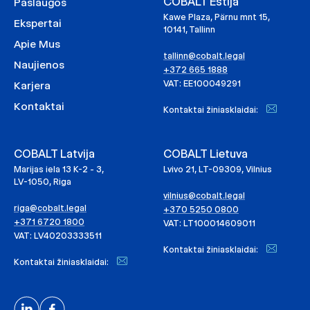
COBALT Estija
Paslaugos
Kawe Plaza, Pärnu mnt 15,
Ekspertai
10141, Tallinn
Apie Mus
tallinn@cobalt.legal
Naujienos
+372 665 1888
VAT: EE100049291
Karjera
Kontaktai
Kontaktai žiniasklaidai:
COBALT Latvija
COBALT Lietuva
Marijas iela 13 K-2 - 3,
Lvivo 21, LT-09309, Vilnius
LV-1050, Riga
vilnius@cobalt.legal
riga@cobalt.legal
+370 5250 0800
+371 6720 1800
VAT: LT100014609011
VAT: LV40203333511
Kontaktai žiniasklaidai:
Kontaktai žiniasklaidai: