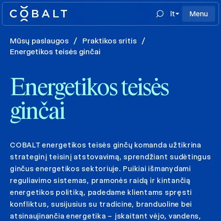
lt
Menu
Mūsų paslaugos
/
Praktikos sritis
/
Energetikos teisės ginčai
Energetikos teisės
ginčai
COBALT energetikos teisės ginčų komanda užtikrina
strateginį teisinį atstovavimą, sprendžiant sudėtingus
ginčus energetikos sektoriuje. Puikiai išmanydami
reguliavimo sistemas, pramonės raidą ir kintančią
energetikos politiką, padedame klientams spręsti
konfliktus, susijusius su tradicine, branduoline bei
atsinaujinančia energetika – įskaitant vėjo, vandens,