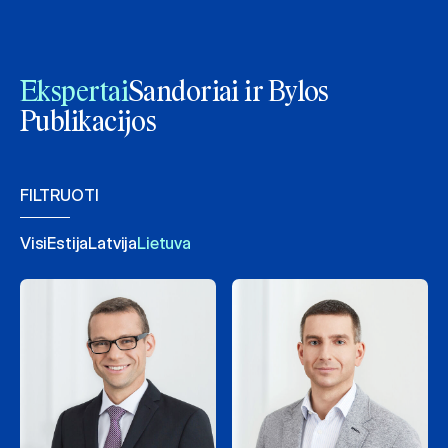
Ekspertai
Sandoriai ir Bylos
Publikacijos
FILTRUOTI
Visi
Estija
Latvija
Lietuva