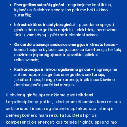
Energetikos sutarčių ginčai
– nagrinėjame konfliktus,
kylančius iš elektros energijos pirkimo bei tiekimo
sutarčių;
Infrastruktūros ir statybos ginčai
– padedame spręsti
ginčus dėl energetikos objektų – elektrinių, perdavimo
tinklų, vamzdynų – plėtros ir eksploatavimo;
Ginčai dėl atsinaujinančiosios energijos ir klimato teisės
–
konsultuojame bylose, susijusiose su išmetamųjų teršalų
mažinimo įsipareigojimais ir poveikio aplinkai
reikalavimais;
Konkurencijos ir rinkos reguliavimo ginčai
– nagrinėjame
antimonopolinius ginčus energetikos sektoriuje,
įskaitant nesąžiningą konkurenciją ir piktnaudžiavimo
dominuojančia padėtimi atvejus.
Kiekvieną ginčą sprendžiame pasitelkdami
tarpdisciplininę patirtį, derindami išsamias konkretaus
sektoriaus žinias, reguliacinės aplinkos supratimą ir
dėmesį komerciniam rezultatui. Dėl stiprios
kompetencijos energetikos teisės ir ginčų sprendimo