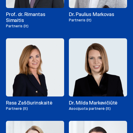
Prof. dr. Rimantas
Dr. Paulius Markovas
Simaitis
Partneris (lt)
Partneris (lt)
Rasa Zaščiurinskaitė
Dr. Milda Markevičiūtė
Partnerė (lt)
Asocijuota partnerė (lt)