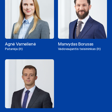
Agnė Varnelienė
Manvydas Borusas
Patarėja (lt)
Vadovaujantis teisininkas (lt)