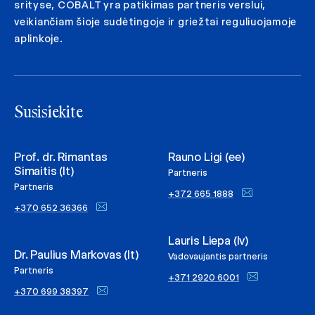
srityse, COBALT yra patikimas partneris verslui,
veikiančiam šioje sudėtingoje ir griežtai reguliuojamoje
aplinkoje.
Susisiekite
Prof. dr. Rimantas
Rauno Ligi (ee)
Simaitis (lt)
Partneris
Partneris
+372 665 1888
+370 652 36366
Lauris Liepa (lv)
Dr. Paulius Markovas (lt)
Vadovaujantis partneris
Partneris
+371 2920 6001
+370 699 38397