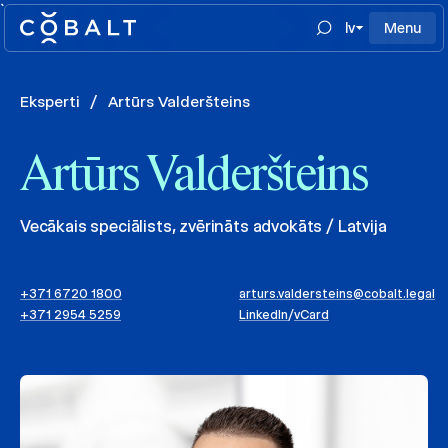
`
lv
Menu
Eksperti
/
Artūrs Valderšteins
Artūrs Valderšteins
Vecākais speciālists, zvērināts advokāts / Latvija
+371 6720 1800
arturs.valdersteins@cobalt.legal
+371 2954 5259
LinkedIn
/
vCard