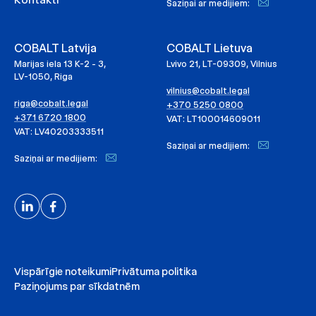
Saziņai ar medijiem:
COBALT Latvija
COBALT Lietuva
Marijas iela 13 K-2 - 3,
Lvivo 21, LT-09309, Vilnius
LV-1050, Riga
vilnius@cobalt.legal
riga@cobalt.legal
+370 5250 0800
+371 6720 1800
VAT: LT100014609011
VAT: LV40203333511
Saziņai ar medijiem:
Saziņai ar medijiem:
Vispārīgie noteikumi
Privātuma politika
Paziņojums par sīkdatnēm