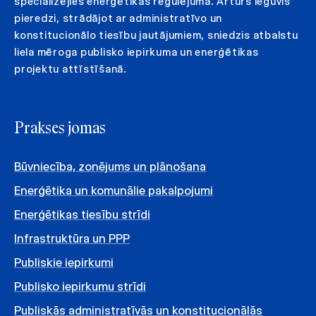
specializējies enerģētikas regulējumā. Artūrs ieguvis
pieredzi, strādājot ar administratīvo un
konstitucionālo tiesību jautājumiem, sniedzis atbalstu
liela mēroga publisko iepirkuma un enerģētikas
projektu attīstīšanā.
Prakses jomas
Būvniecība, zonējums un plānošana
Enerģētika un komunālie pakalpojumi
Enerģētikas tiesību strīdi
Infrastruktūra un PPP
Publiskie iepirkumi
Publisko iepirkumu strīdi
Publiskās administratīvās un konstitucionālās