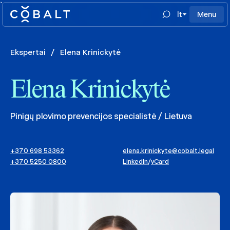
`
lt
Menu
Ekspertai
/
Elena Krinickytė
Elena Krinickytė
Pinigų plovimo prevencijos specialistė / Lietuva
+370 698 53362
elena.krinickyte@cobalt.legal
+370 5250 0800
LinkedIn
/
vCard