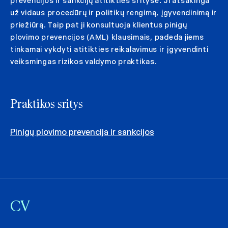
prevencijos ir sankcijų atitikties srityse. Ji atsakinga
už vidaus procedūrų ir politikų rengimą, įgyvendinimą ir
priežiūrą. Taip pat ji konsultuoja klientus pinigų
plovimo prevencijos (AML) klausimais, padeda jiems
tinkamai vykdyti atitikties reikalavimus ir įgyvendinti
veiksmingas rizikos valdymo praktikas.
Praktikos sritys
Pinigų plovimo prevencija ir sankcijos
CV