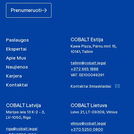
Prenumeruoti
COBALT Estija
Paslaugos
Kawe Plaza, Pärnu mnt 15,
Ekspertai
10141, Tallinn
Apie Mus
tallinn@cobalt.legal
Naujienos
+372 665 1888
VAT: EE100049291
Karjera
Kontaktai
Kontaktai žiniasklaidai:
COBALT Latvija
COBALT Lietuva
Marijas iela 13 K-2 - 3,
Lvivo 21, LT-09309, Vilnius
LV-1050, Riga
vilnius@cobalt.legal
riga@cobalt.legal
+370 5250 0800