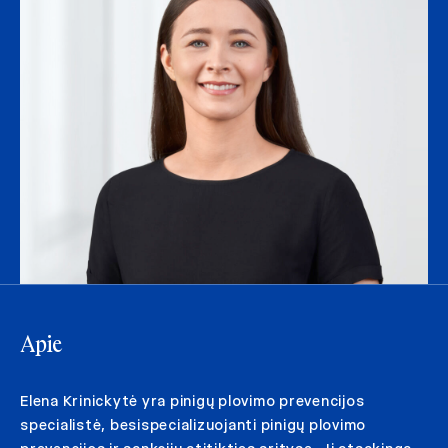
Apie
Elena Krinickytė yra pinigų plovimo prevencijos
specialistė, besispecializuojanti pinigų plovimo