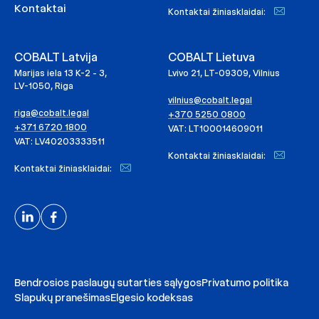
Kontaktai
Kontaktai žiniasklaidai:
COBALT Latvija
COBALT Lietuva
Marijas iela 13 K-2 - 3,
Lvivo 21, LT-09309, Vilnius
LV-1050, Riga
vilnius@cobalt.legal
riga@cobalt.legal
+370 5250 0800
+371 6720 1800
VAT: LT100014609011
VAT: LV40203333511
Kontaktai žiniasklaidai:
Kontaktai žiniasklaidai:
Bendrosios paslaugų sutarties sąlygos
Privatumo politika
Slapukų pranešimas
Elgesio kodeksas