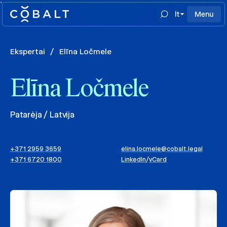
`
lt
Menu
Ekspertai
/
Elīna Ločmele
Elīna Ločmele
Patarėja / Latvija
+371 2959 3659
elina.locmele@cobalt.legal
+371 6720 1800
LinkedIn
/
vCard