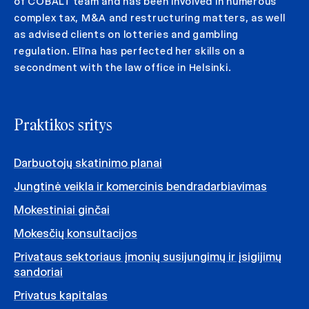
of COBALT team and has been involved in numerous
complex tax, M&A and restructuring matters, as well
as advised clients on lotteries and gambling
regulation. Elīna has perfected her skills on a
secondment with the law office in Helsinki.
Praktikos sritys
Darbuotojų skatinimo planai
Jungtinė veikla ir komercinis bendradarbiavimas
Mokestiniai ginčai
Mokesčių konsultacijos
Privataus sektoriaus įmonių susijungimų ir įsigijimų
sandoriai
Privatus kapitalas