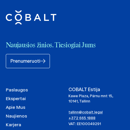
Naujausios žinios. Tiesiogiai Jums
Prenumeruoti
COBALT Estija
Paslaugos
Kawe Plaza, Pärnu mnt 15,
Ekspertai
10141, Tallinn
Apie Mus
tallinn@cobalt.legal
Naujienos
+372 665 1888
VAT: EE100049291
Karjera