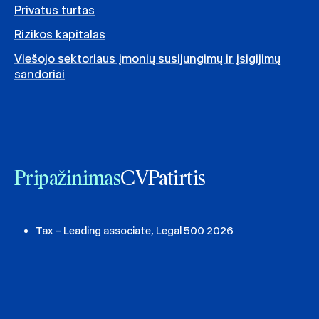
Privatus turtas
Rizikos kapitalas
Viešojo sektoriaus įmonių susijungimų ir įsigijimų
sandoriai
Pripažinimas
CV
Patirtis
Tax – Leading associate, Legal 500 2026