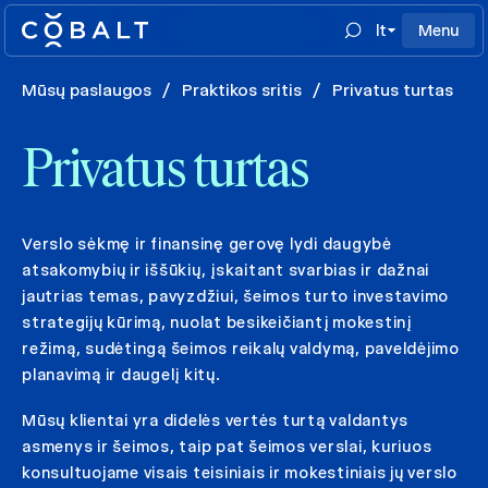
lt
Menu
Mūsų paslaugos
/
Praktikos sritis
/
Privatus turtas
Privatus turtas
Verslo sėkmę ir finansinę gerovę lydi daugybė
atsakomybių ir iššūkių, įskaitant svarbias ir dažnai
jautrias temas, pavyzdžiui, šeimos turto investavimo
strategijų kūrimą, nuolat besikeičiantį mokestinį
režimą, sudėtingą šeimos reikalų valdymą, paveldėjimo
planavimą ir daugelį kitų.
Mūsų klientai yra didelės vertės turtą valdantys
asmenys ir šeimos, taip pat šeimos verslai, kuriuos
konsultuojame visais teisiniais ir mokestiniais jų verslo