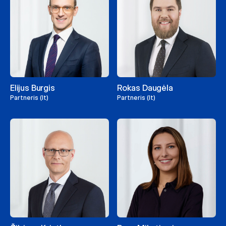
Elijus Burgis
Rokas Daugėla
Partneris (lt)
Partneris (lt)