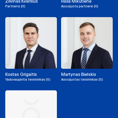
Žilvinas Kvietkus
Rasa Mikutienė
Partneris (lt)
Asocijuota partnerė (lt)
Kostas Grigaitis
Martynas Bielskis
Vadovaujantis teisininkas (lt)
Asocijuotas teisininkas (lt)