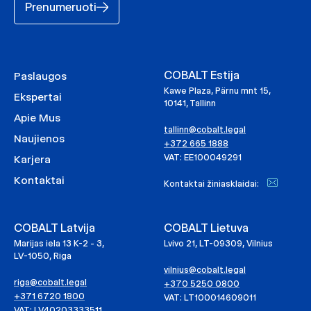
Prenumeruoti
COBALT Estija
Paslaugos
Kawe Plaza, Pärnu mnt 15,
Ekspertai
10141, Tallinn
Apie Mus
tallinn@cobalt.legal
Naujienos
+372 665 1888
VAT: EE100049291
Karjera
Kontaktai
Kontaktai žiniasklaidai:
COBALT Latvija
COBALT Lietuva
Marijas iela 13 K-2 - 3,
Lvivo 21, LT-09309, Vilnius
LV-1050, Riga
vilnius@cobalt.legal
riga@cobalt.legal
+370 5250 0800
+371 6720 1800
VAT: LT100014609011
VAT: LV40203333511