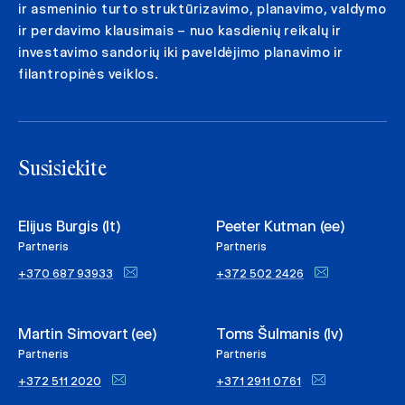
ir asmeninio turto struktūrizavimo, planavimo, valdymo
ir perdavimo klausimais – nuo kasdienių reikalų ir
investavimo sandorių iki paveldėjimo planavimo ir
filantropinės veiklos.
Susisiekite
Elijus Burgis (lt)
Peeter Kutman (ee)
Partneris
Partneris
+370 687 93933
+372 502 2426
Martin Simovart (ee)
Toms Šulmanis (lv)
Partneris
Partneris
+372 511 2020
+371 2911 0761