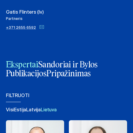
Gatis Flinters (lv)
Partneris
+371 2655 6592
Ekspertai
Sandoriai ir Bylos
Publikacijos
Pripažinimas
FILTRUOTI
Visi
Estija
Latvija
Lietuva