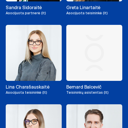
Sandra Sidoraitė
Greta Linartaitė
Asocijuota partnerė (lt)
Asocijuota teisininkė (lt)
Lina Charašauskaitė
Bernard Balcevič
Asocijuota teisininkė (lt)
Teisininkų asistentas (lt)