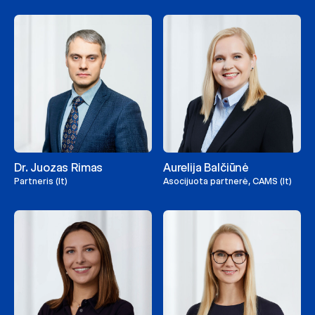
Dr. Juozas Rimas
Aurelija Balčiūnė
Partneris (lt)
Asocijuota partnerė, CAMS (lt)