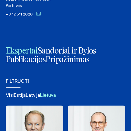
Partneris
+372 511 2020
Ekspertai
Sandoriai ir Bylos
Publikacijos
Pripažinimas
FILTRUOTI
Visi
Estija
Latvija
Lietuva