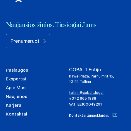
Naujausios žinios. Tiesiogiai Jums
Prenumeruoti
COBALT Estija
Paslaugos
Kawe Plaza, Pärnu mnt 15,
Ekspertai
10141, Tallinn
Apie Mus
tallinn@cobalt.legal
Naujienos
+372 665 1888
VAT: EE100049291
Karjera
Kontaktai
Kontaktai žiniasklaidai: