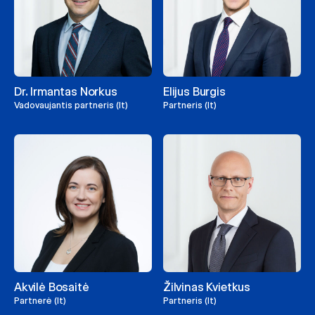
Dr. Irmantas Norkus
Elijus Burgis
Vadovaujantis partneris (lt)
Partneris (lt)
Akvilė Bosaitė
Žilvinas Kvietkus
Partnerė (lt)
Partneris (lt)