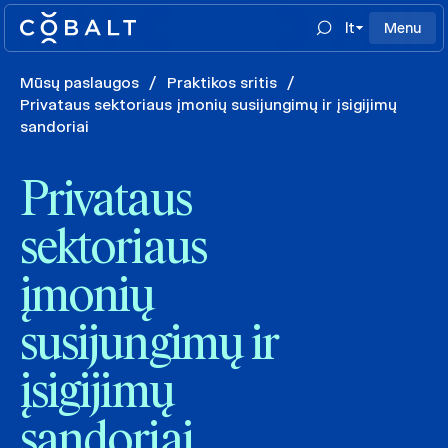
lt
Menu
Mūsų paslaugos
/
Praktikos sritis
/
Privataus sektoriaus įmonių susijungimų ir įsigijimų
sandoriai
Privataus
sektoriaus
įmonių
susijungimų ir
įsigijimų
sandoriai