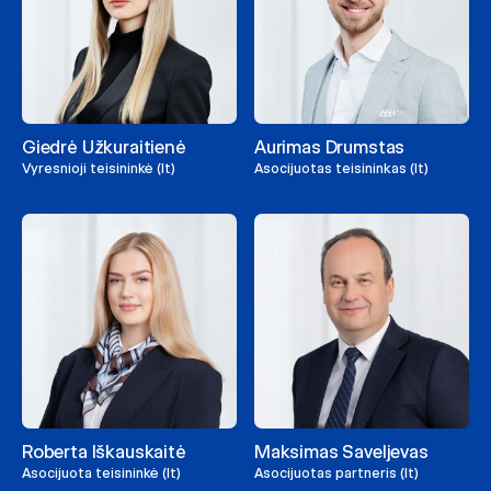
Giedrė Užkuraitienė
Aurimas Drumstas
Vyresnioji teisininkė (lt)
Asocijuotas teisininkas (lt)
Roberta Iškauskaitė
Maksimas Saveljevas
Asocijuota teisininkė (lt)
Asocijuotas partneris (lt)