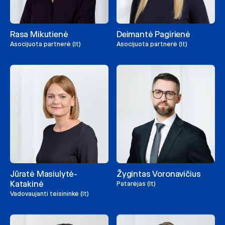
Rasa Mikutienė
Deimantė Pagirienė
Asocijuota partnerė (lt)
Asocijuota partnerė (lt)
Jūratė Masiulytė-
Žygintas Voronavičius
Katakinė
Patarėjas (lt)
Vadovaujanti teisininkė (lt)