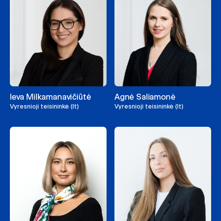
Ieva Milkamanavičiūtė
Agnė Saliamonė
Vyresnioji teisininkė (lt)
Vyresnioji teisininkė (lt)