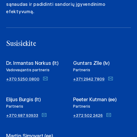
sąnaudas ir padidinti sandorių įgyvendinimo
efektyvumą.
Susisiekite
Dr. Irmantas Norkus (lt)
Guntars Zīle (lv)
Vadovaujantis partneris
Partneris
+370 5250 0800
+371 2942 7809
Elijus Burgis (lt)
Peeter Kutman (ee)
Partneris
Partneris
+370 687 93933
+372 502 2426
Martin Simovart (ee)