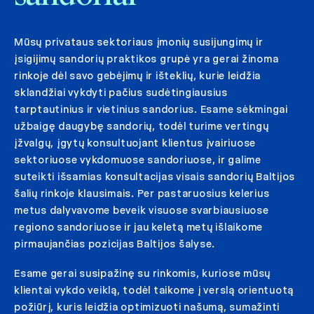
Mūsų privataus sektoriaus įmonių susijungimų ir
įsigijimų sandorių praktikos grupė yra gerai žinoma
rinkoje dėl savo gebėjimų ir išteklių, kurie leidžia
sklandžiai vykdyti pačius sudėtingiausius
tarptautinius ir vietinius sandorius. Esame sėkmingai
užbaigę daugybę sandorių, todėl turime vertingų
įžvalgų, įgytų konsultuojant klientus įvairiuose
sektoriuose vykdomuose sandoriuose, ir galime
suteikti išsamias konsultacijas visais sandorių Baltijos
šalių rinkoje klausimais. Per pastaruosius kelerius
metus dalyvavome beveik visuose svarbiausiuose
regiono sandoriuose ir jau keletą metų išlaikome
pirmaujančias pozicijas Baltijos šalyse.
Esame gerai susipažinę su rinkomis, kuriose mūsų
klientai vykdo veiklą, todėl taikome į verslą orientuotą
požiūrį, kuris leidžia optimizuoti našumą, sumažinti