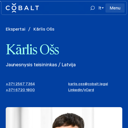
`
lt
Menu
Ekspertai
/
Kārlis Ošs
Kārlis Ošs
Jaunesnysis teisininkas / Latvija
+371 2567 7364
karlis.oss@cobalt.legal
+371 6720 1800
LinkedIn
/
vCard