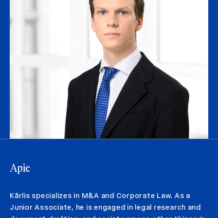
Apie
Kārlis specializes in M&A and Corporate Law. As a
Junior Associate, he is engaged in legal research and