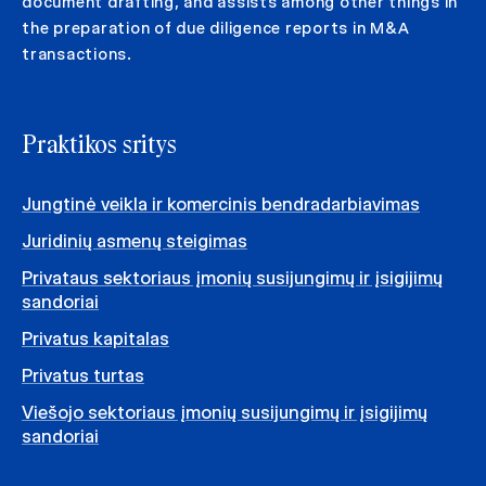
document drafting, and assists among other things in
the preparation of due diligence reports in M&A
transactions.
Praktikos sritys
Jungtinė veikla ir komercinis bendradarbiavimas
Juridinių asmenų steigimas
Privataus sektoriaus įmonių susijungimų ir įsigijimų
sandoriai
Privatus kapitalas
Privatus turtas
Viešojo sektoriaus įmonių susijungimų ir įsigijimų
sandoriai