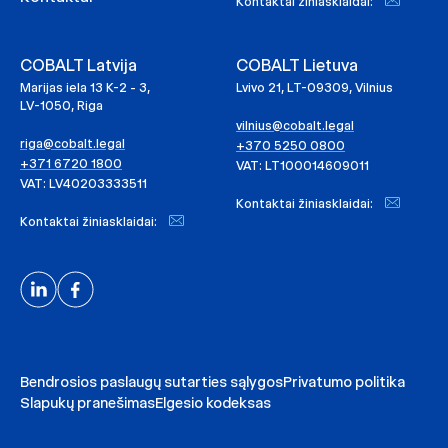
Kontaktai žiniasklaidai:
COBALT Latvija
COBALT Lietuva
Marijas iela 13 K-2 - 3,
Lvivo 21, LT-09309, Vilnius
LV-1050, Riga
vilnius@cobalt.legal
riga@cobalt.legal
+370 5250 0800
+371 6720 1800
VAT: LT100014609011
VAT: LV40203333511
Kontaktai žiniasklaidai:
Kontaktai žiniasklaidai:
Bendrosios paslaugų sutarties sąlygos
Privatumo politika
Slapukų pranešimas
Elgesio kodeksas