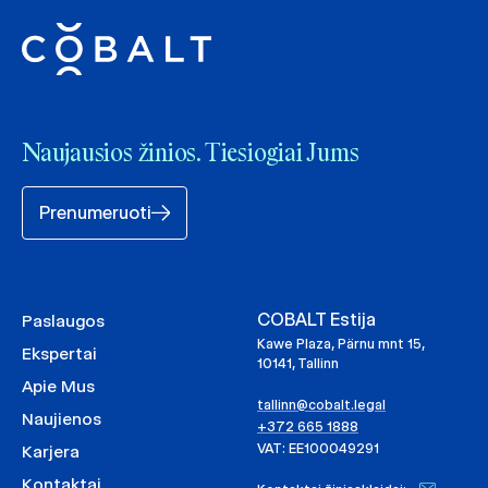
Naujausios žinios. Tiesiogiai Jums
Prenumeruoti
COBALT Estija
Paslaugos
Kawe Plaza, Pärnu mnt 15,
Ekspertai
10141, Tallinn
Apie Mus
tallinn@cobalt.legal
Naujienos
+372 665 1888
VAT: EE100049291
Karjera
Kontaktai