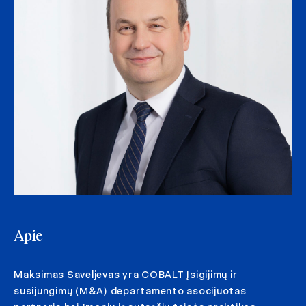
Apie
Maksimas Saveljevas yra COBALT Įsigijimų ir
susijungimų (M&A) departamento asocijuotas