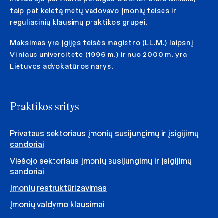
taip pat keletą metų vadovavo Įmonių teisės ir
reguliacinių klausimų praktikos grupei.
Maksimas yra įgijęs teisės magistro (LL.M.) laipsnį
Vilniaus universitete (1996 m.) ir nuo 2000 m. yra
Lietuvos advokatūros narys.
Praktikos sritys
Privataus sektoriaus įmonių susijungimų ir įsigijimų
sandoriai
Viešojo sektoriaus įmonių susijungimų ir įsigijimų
sandoriai
Įmonių restruktūrizavimas
Įmonių valdymo klausimai