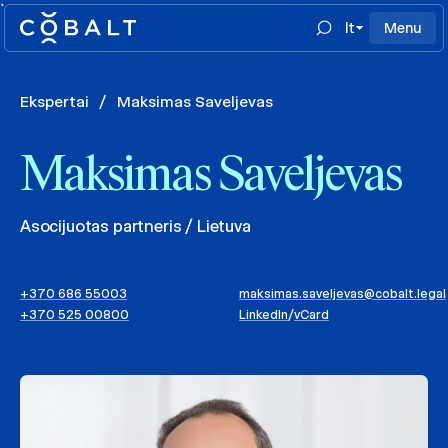
`
lt
Menu
Ekspertai
/
Maksimas Saveljevas
Maksimas Saveljevas
Asocijuotas partneris / Lietuva
+370 686 55003
maksimas.saveljevas@cobalt.legal
+370 525 00800
LinkedIn
/
vCard