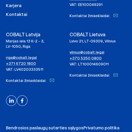
VAT: EE100049291
Karjera
Kontaktai
Kontaktai žiniasklaidai:
COBALT Latvija
COBALT Lietuva
Marijas iela 13 K-2 - 3,
Lvivo 21, LT-09309, Vilnius
LV-1050, Riga
vilnius@cobalt.legal
riga@cobalt.legal
+370 5250 0800
+371 6720 1800
VAT: LT100014609011
VAT: LV40203333511
Kontaktai žiniasklaidai:
Kontaktai žiniasklaidai:
Bendrosios paslaugų sutarties sąlygos
Privatumo politika