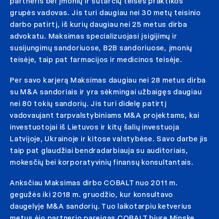
partneris bei Įmonių ir sutarčių teisės praktikos
grupės vadovas. Jis turi daugiau nei 30 metų teisinio
darbo patirtį, iš kurių daugiau nei 25 metus dirba
advokatu. Maksimas specializuojasi įsigijimų ir
susijungimų sandoriuose, B2B sandoriuose, įmonių
teisėje, taip pat farmacijos ir medicinos teisėje.
Per savo karjerą Maksimas daugiau nei 28 metus dirba
su M&A sandoriais ir yra sėkmingai užbaigęs daugiau
nei 80 tokių sandorių. Jis turi didelę patirtį
vadovaujant tarpvalstybiniams M&A projektams, kai
investuotojai iš Lietuvos ir kitų šalių investuoja
Latvijoje, Ukrainoje ir kitose valstybėse. Savo darbe jis
taip pat glaudžiai bendradarbiauja su auditoriais,
mokesčių bei korporatyvinių finansų konsultantais.
Anksčiau Maksimas dirbo COBALT nuo 2011 m.
gegužės iki 2018 m. gruodžio, kur konsultavo
daugelyje M&A sandorių. Tuo laikotarpiu ketverius
metus ėjo partnerio pareigas COBALT biure Minske,