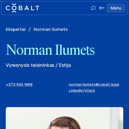
`
lt
Menu
Ekspertai
/
Norman Ilumets
Norman Ilumets
Vyresnysis teisininkas / Estija
+372 665 1888
norman.ilumets@cobalt.legal
LinkedIn
/
vCard