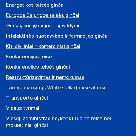
Energetikos teisės ginčai
Europos Sąjungos teisės ginčai
Ginčai, susiję su įmonių valdymu
Intelektinės nuosavybės ir farmacijos ginčai
Kiti civiliniai ir komerciniai ginčai
Konkurencijos teisė
Konkurencijos teisės ginčai
Restruktūrizavimas ir nemokumas
Tarnybiniai (angl. White Collar) nusikaltimai
Transporto ginčai
Vidaus tyrimai
Viešoji administracinė, konstitucinė teisė bei
mokestiniai ginčai