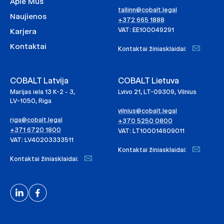
Apie Mus
tallinn@cobalt.legal
Naujienos
+372 665 1888
VAT: EE100049291
Karjera
Kontaktai
Kontaktai žiniasklaidai:
COBALT Latvija
COBALT Lietuva
Marijas iela 13 K-2 - 3,
Lvivo 21, LT-09309, Vilnius
LV-1050, Riga
vilnius@cobalt.legal
riga@cobalt.legal
+370 5250 0800
+371 6720 1800
VAT: LT100014609011
VAT: LV40203333511
Kontaktai žiniasklaidai:
Kontaktai žiniasklaidai: