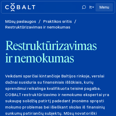
lt
Menu
Mūsų paslaugos
/
Praktikos sritis
/
Restruktūrizavimas ir nemokumas
Restruktūrizavimas
ir nemokumas
Veikdami sparčiai kintančioje Baltijos rinkoje, verslai
dažnai susiduria su finansiniais iššūkiais, kurių
sprendimui reikalinga kvalifikuota teisinė pagalba.
COBALT restruktūrizavimo ir nemokumo ekspertai yra
sukaupę solidžią patirtį padedant įmonėms spręsti
mokumo problemas bei išieškant skolas iš finansinių
sunkumų patiriančių subjektų. Mūsų novatoriški