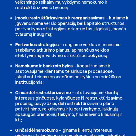
veiksmingo reikalavimų vykdymo nemokumo ir
restruktūrizavimo bylose
;
Įmonių restruktūrizavimas ir reorganizavimas
– kuriame ir
įgyvendiname verslo operacijų bei kapitalo struktūros
pertvarkymo strategijas, orientuotas į ilgalaikį įmonės
tvarumą ir augimą
;
Pertvarkos strategijos
– rengiame veiklos ir finansinio
stabilumo atkūrimo planus, apimančius veiklos
efektyvinimą ir valdymo struktūros pokyčius
;
Nemokumo ir bankroto bylos
– konsultuojame ir
atstovaujame klientams teisiniuose procesuose,
įskaitant teismų procedūras bei ryšius su priežiūros
institucijomis;
Ginčai dėl restruktūrizavimo
– atstovaujame klientų
interesus ginčuose, kylančiuose iš restruktūrizavimo
procesų, pavyzdžiui, dėl restruktūrizavimo plano
patvirtinimo, reikalavimų ir jų pertvarkymo, laikinųjų
apsaugos priemonių taikymo, finansavimo klausimų ir
kt.;
Ginčai dėl nemokumo
– giname klientų interesus
ginčuose, kylančiuose iš nemokumo situacijų, įskaitant