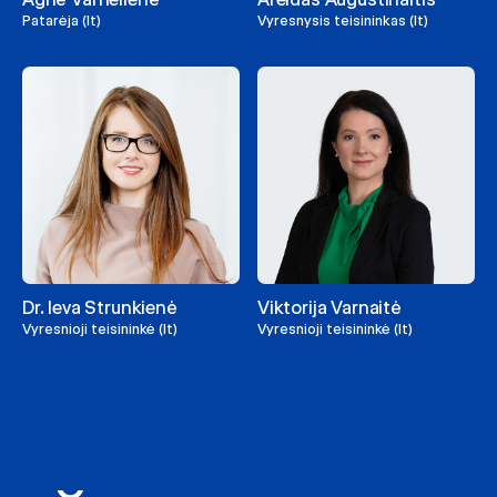
Patarėja (lt)
Vyresnysis teisininkas (lt)
Dr. Ieva Strunkienė
Viktorija Varnaitė
Vyresnioji teisininkė (lt)
Vyresnioji teisininkė (lt)