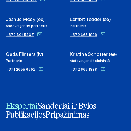
Jaanus Mody (ee)
Lembit Tedder (ee)
Vadovaujantis partneris
Partneris
+372 501 5407
+372 665 1888
Gatis Flinters (lv)
Kristina Schotter (ee)
Partneris
Vadovaujanti teisininkė
+371 2655 6592
+372 665 1888
Ekspertai
Sandoriai ir Bylos
Publikacijos
Pripažinimas