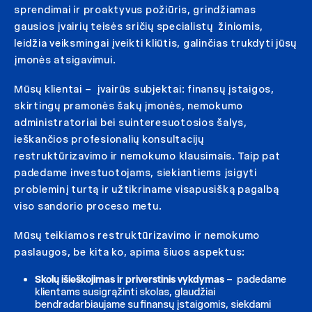
sprendimai ir proaktyvus požiūris, grindžiamas
gausios įvairių teisės sričių specialistų žiniomis,
leidžia veiksmingai įveikti kliūtis, galinčias trukdyti jūsų
įmonės atsigavimui.
Mūsų klientai – įvairūs subjektai: finansų įstaigos,
skirtingų pramonės šakų įmonės, nemokumo
administratoriai bei suinteresuotosios šalys,
ieškančios profesionalių konsultacijų
restruktūrizavimo ir nemokumo klausimais. Taip pat
padedame investuotojams, siekiantiems įsigyti
probleminį turtą ir užtikriname visapusišką pagalbą
viso sandorio proceso metu.
Mūsų teikiamos restruktūrizavimo ir nemokumo
paslaugos, be kita ko, apima šiuos aspektus:
Skolų išieškojimas ir priverstinis vykdymas
– padedame
klientams susigrąžinti skolas, glaudžiai
bendradarbiaujame su finansų įstaigomis, siekdami