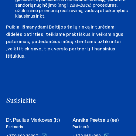
sandorių nuginčijimo (angl.
claw-back
) procedūras,
užtikrinimo priemonių realizavimą, vadovų atsakomybės
klausimus ir kt
.
Puikiai išmanydami Baltijos šalių rinką ir turėdami
didelės patirties, teikiame praktiškus ir veiksmingus
patarimus, padedančius mūsų klientams užtikrintai
įveikti tiek savo, tiek verslo partnerių finansinius
iššūkius.
Susisiekite
Dr. Paulius Markovas (lt)
Annika Peetsalu (ee)
Partneris
Partnerė
+370 699 38397
+372 665 1888