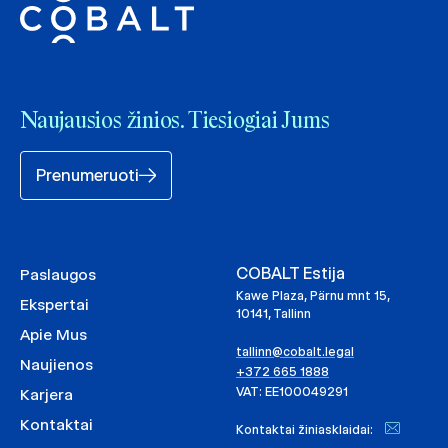
Naujausios žinios. Tiesiogiai Jums
Prenumeruoti
COBALT Estija
Paslaugos
Kawe Plaza, Pärnu mnt 15,
Ekspertai
10141, Tallinn
Apie Mus
tallinn@cobalt.legal
Naujienos
+372 665 1888
VAT: EE100049291
Karjera
Kontaktai
Kontaktai žiniasklaidai: