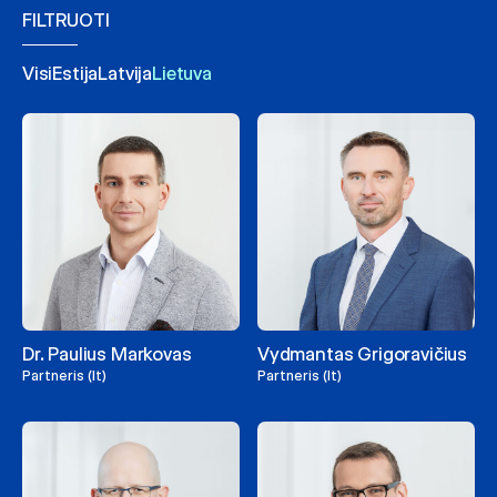
FILTRUOTI
Visi
Estija
Latvija
Lietuva
Dr. Paulius Markovas
Vydmantas Grigoravičius
Partneris (lt)
Partneris (lt)