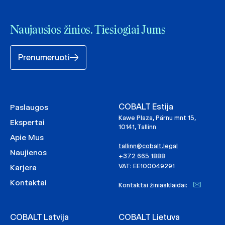
Naujausios žinios. Tiesiogiai Jums
Prenumeruoti
COBALT Estija
Paslaugos
Kawe Plaza, Pärnu mnt 15,
Ekspertai
10141, Tallinn
Apie Mus
tallinn@cobalt.legal
Naujienos
+372 665 1888
VAT: EE100049291
Karjera
Kontaktai
Kontaktai žiniasklaidai:
COBALT Latvija
COBALT Lietuva