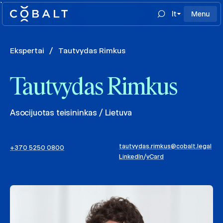
`
lt
Menu
Ekspertai
/
Tautvydas Rimkus
Tautvydas Rimkus
Asocijuotas teisininkas / Lietuva
tautvydas.rimkus@cobalt.legal
+370 5250 0800
LinkedIn
/
vCard