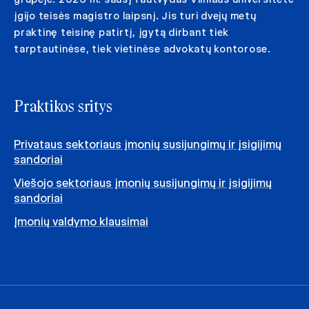
įgijo teisės magistro laipsnį. Jis turi dvejų metų
praktinę teisinę patirtį, įgytą dirbant tiek
tarptautinėse, tiek vietinėse advokatų kontorose.
Praktikos sritys
Privataus sektoriaus įmonių susijungimų ir įsigijimų
sandoriai
Viešojo sektoriaus įmonių susijungimų ir įsigijimų
sandoriai
Įmonių valdymo klausimai