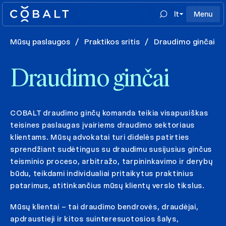
lt
Menu
Mūsų paslaugos
/
Praktikos sritis
/
Draudimo ginčai
Draudimo ginčai
COBALT draudimo ginčų komanda teikia visapusiškas
teisines paslaugas įvairiems draudimo sektoriaus
klientams. Mūsų advokatai turi didelės patirties
sprendžiant sudėtingus su draudimu susijusius ginčus
teisminio proceso, arbitražo, tarpininkavimo ir derybų
būdu, teikdami individualiai pritaikytus praktinius
patarimus, atitinkančius mūsų klientų verslo tikslus.
Mūsų klientai – tai draudimo bendrovės, draudėjai,
apdraustieji ir kitos suinteresuotosios šalys,