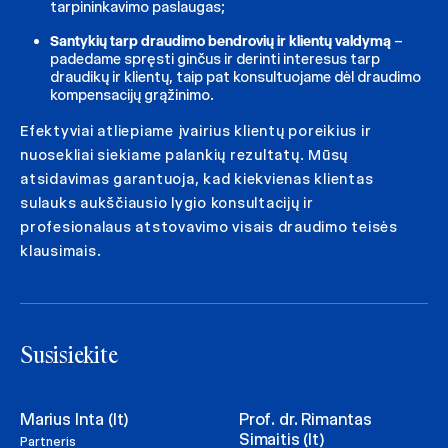
tarpininkavimo paslaugas;
Santykių tarp draudimo bendrovių ir klientų valdymą
–
padedame spręsti ginčus ir derinti interesus tarp
draudikų ir klientų, taip pat konsultuojame dėl draudimo
kompensacijų grąžinimo.
Efektyviai atliepiame įvairius klientų poreikius ir
nuosekliai siekiame palankių rezultatų. Mūsų
atsidavimas garantuoja, kad kiekvienas klientas
sulauks aukščiausio lygio konsultacijų ir
profesionalaus atstovavimo visais draudimo teisės
klausimais.
Susisiekite
Marius Inta (lt)
Prof. dr. Rimantas
Simaitis (lt)
Partneris