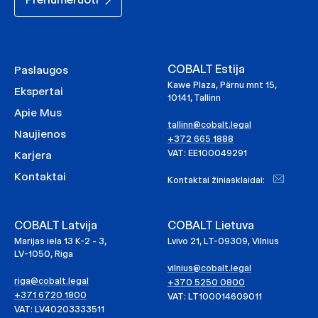
COBALT Estija
Paslaugos
Kawe Plaza, Pärnu mnt 15,
Ekspertai
10141, Tallinn
Apie Mus
tallinn@cobalt.legal
Naujienos
+372 665 1888
VAT: EE100049291
Karjera
Kontaktai
Kontaktai žiniasklaidai:
COBALT Latvija
COBALT Lietuva
Marijas iela 13 K-2 - 3,
Lvivo 21, LT-09309, Vilnius
LV-1050, Riga
vilnius@cobalt.legal
riga@cobalt.legal
+370 5250 0800
+371 6720 1800
VAT: LT100014609011
VAT: LV40203333511