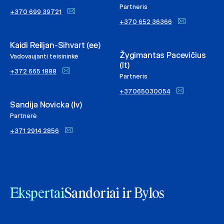
Partneris
+370 699 39721
+370 652 36366
Kaidi Reiljan-Sihvart (ee)
Žygimantas Pacevičius
Vadovaujanti teisininkė
(lt)
+372 665 1888
Partneris
+37065030054
Sandija Novicka (lv)
Partnerė
+371 2914 2856
Ekspertai
Sandoriai ir Bylos