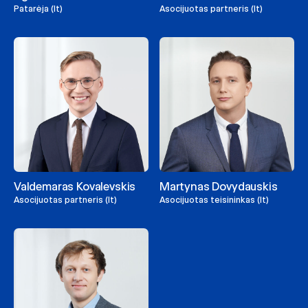
Patarėja (lt)
Asocijuotas partneris (lt)
Valdemaras Kovalevskis
Martynas Dovydauskis
Asocijuotas partneris (lt)
Asocijuotas teisininkas (lt)