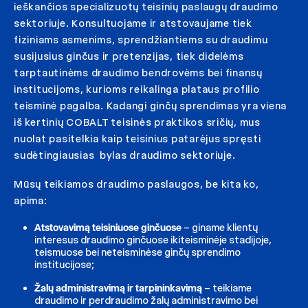
ieškančios specializuotų teisinių paslaugų draudimo
sektoriuje. Konsultuojame ir atstovaujame tiek
fiziniams asmenims, sprendžiantiems su draudimu
susijusius ginčus ir pretenzijas, tiek didelėms
tarptautinėms draudimo bendrovėms bei finansų
institucijoms, kurioms reikalinga plataus profilio
teisminė pagalba. Kadangi ginčų sprendimas yra viena
iš kertinių COBALT teisinės praktikos sričių, mus
nuolat pasitelkia kaip teisinius patarėjus spręsti
sudėtingiausias bylas draudimo sektoriuje.
Mūsų teikiamos draudimo paslaugos, be kita ko,
apima:
Atstovavimą teisiniuose ginčuose
– giname klientų
interesus draudimo ginčuose ikiteisminėje stadijoje,
teismuose bei neteisminėse ginčų sprendimo
institucijose;
Žalų administravimą ir tarpininkavimą
– teikiame
draudimo ir perdraudimo žalų administravimo bei