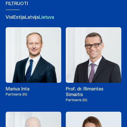
FILTRUOTI
Visi
Estija
Latvija
Lietuva
Marius Inta
Prof. dr. Rimantas
Simaitis
Partneris (lt)
Partneris (lt)