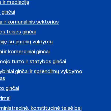
 ir mediacija
ginčai
a ir komunalinis sektorius
os teisės ginčai
usiję su įmonių valdymu
niai ir komerciniai ginčai
mojo turto ir statybos ginčai
ybiniai ginčai ir sprendimų vykdymo
mas
o ginčai
rimai
ministracinė, konstitucinė teisė bei