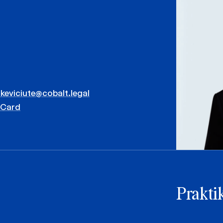
keviciute@cobalt.legal
vCard
Praktik