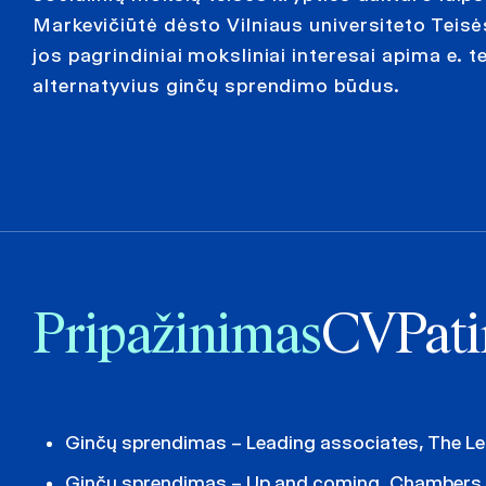
Markevičiūtė dėsto Vilniaus universiteto Teisė
jos pagrindiniai moksliniai interesai apima e. t
alternatyvius ginčų sprendimo būdus.
Pripažinimas
CV
Pati
Ginčų sprendimas – Leading associates, The L
Ginčų sprendimas – Up and coming, Chambers