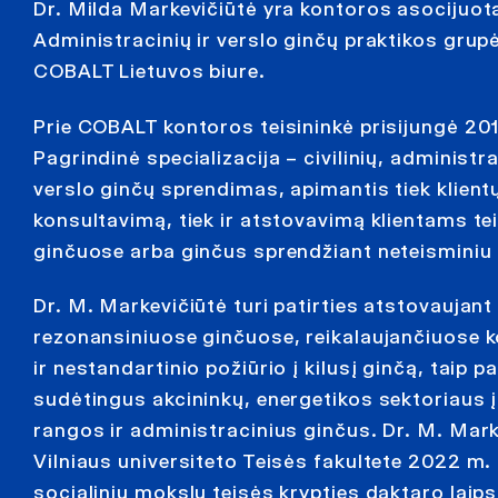
Dr. Milda Markevičiūtė yra kontoros asocijuota
Administracinių ir verslo ginčų praktikos gru
COBALT Lietuvos biure.
Prie COBALT kontoros teisininkė prisijungė 20
Pagrindinė specializacija – civilinių, administra
verslo ginčų sprendimas, apimantis tiek klient
konsultavimą, tiek ir atstovavimą klientams t
ginčuose arba ginčus sprendžiant neteisminiu
Dr. M. Markevičiūtė turi patirties atstovaujant
rezonansiniuose ginčuose, reikalaujančiuose 
ir nestandartinio požiūrio į kilusį ginčą, taip 
sudėtingus akcininkų, energetikos sektoriaus 
rangos ir administracinius ginčus. Dr. M. Mark
Vilniaus universiteto Teisės fakultete 2022 m.
socialinių mokslų teisės krypties daktaro laips