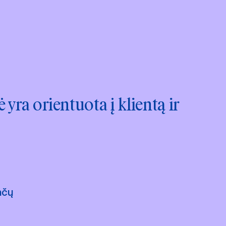
yra orientuota į klientą ir
nčų