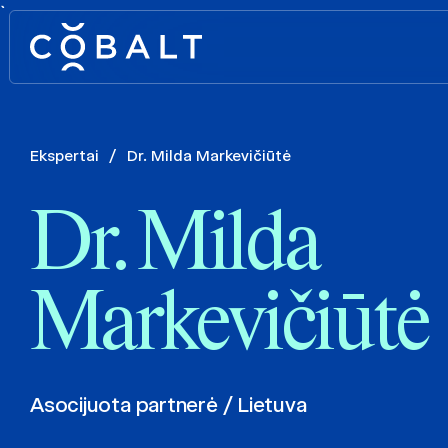
`
Ekspertai
/
Dr. Milda Markevičiūtė
Dr. Milda
Markevičiūtė
Asocijuota partnerė / Lietuva