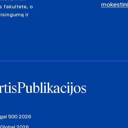
mokestinia
s fakultete, o
eisingumą ir
rtis
Publikacijos
egal 500 2026
 Global 2026