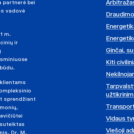
Arbitražas
 partnerė bei
pės vadovė
Draudimo 
Energetik
11 m.
Energetik
cinių ir
Ginčai, s
ų
eisminiuose
Kiti civili
 būdu.
Nekilnoja
 klientams
Tarpvalst
kompleksinio
užtikrini
pat sprendžiant
Transport
įmonių,
evičiūtei
Vidaus ty
 suteiktas
Viešoji ad
nis. Dr. M.