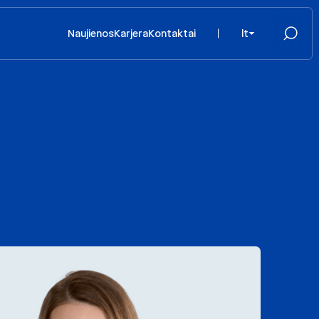
Naujienos
Karjera
Kontaktai
lt