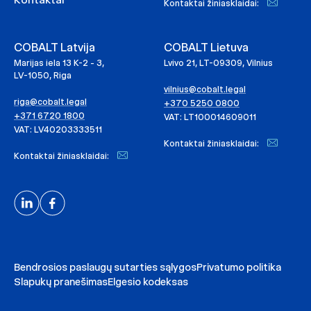
Kontaktai žiniasklaidai:
COBALT Latvija
COBALT Lietuva
Marijas iela 13 K-2 - 3,
Lvivo 21, LT-09309, Vilnius
LV-1050, Riga
vilnius@cobalt.legal
riga@cobalt.legal
+370 5250 0800
+371 6720 1800
VAT: LT100014609011
VAT: LV40203333511
Kontaktai žiniasklaidai:
Kontaktai žiniasklaidai:
Bendrosios paslaugų sutarties sąlygos
Privatumo politika
Slapukų pranešimas
Elgesio kodeksas