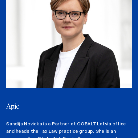
Apie
Sandija Novicka is a Partner at COBALT Latvia office
and heads the Tax Law practice group. She is an