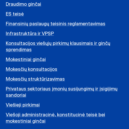
Draudimo ginčai
ES teisė
Finansinių paslaugų teisinis reglamentavimas
Infrastruktūra ir VPSP
Konsultacijos viešųjų pirkimų klausimais ir ginčų
sprendimas
Mokestiniai ginčai
Mokesčių konsultacijos
Mokesčių struktūrizavimas
Privataus sektoriaus įmonių susijungimų ir įsigijimų
sandoriai
Viešieji pirkimai
Viešoji administracinė, konstitucinė teisė bei
mokestiniai ginčai