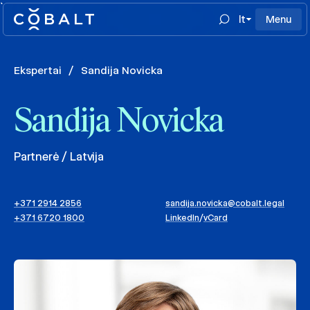
`
lt
Menu
Ekspertai
/
Sandija Novicka
Sandija Novicka
Partnerė / Latvija
+371 2914 2856
sandija.novicka@cobalt.legal
+371 6720 1800
LinkedIn
/
vCard