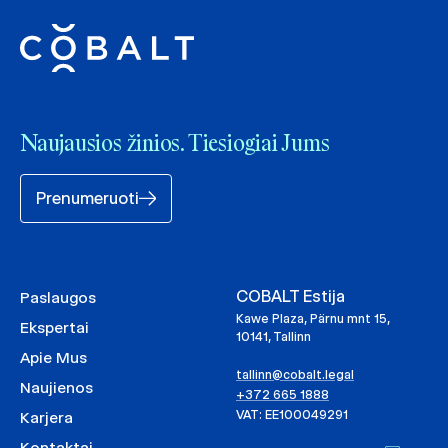
Naujausios žinios. Tiesiogiai Jums
Prenumeruoti
COBALT Estija
Paslaugos
Kawe Plaza, Pärnu mnt 15,
Ekspertai
10141, Tallinn
Apie Mus
tallinn@cobalt.legal
Naujienos
+372 665 1888
VAT: EE100049291
Karjera
Kontaktai