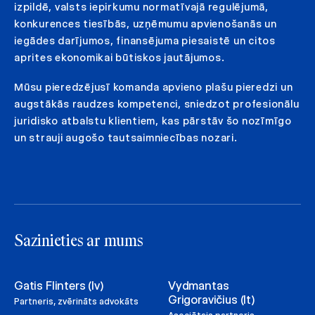
izpildē, valsts iepirkumu normatīvajā regulējumā,
konkurences tiesībās, uzņēmumu apvienošanās un
iegādes darījumos, finansējuma piesaistē un citos
aprites ekonomikai būtiskos jautājumos.
Mūsu pieredzējusī komanda apvieno plašu pieredzi un
augstākās raudzes kompetenci, sniedzot profesionālu
juridisko atbalstu klientiem, kas pārstāv šo nozīmīgo
un strauji augošo tautsaimniecības nozari.
Sazinieties ar mums
Gatis Flinters (lv)
Vydmantas
Grigoravičius (lt)
Partneris, zvērināts advokāts