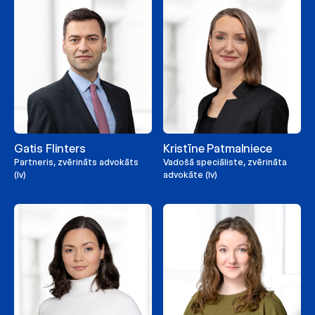
Gatis Flinters
Kristīne Patmalniece
Partneris, zvērināts advokāts
Vadošā speciāliste, zvērināta
(lv)
advokāte (lv)