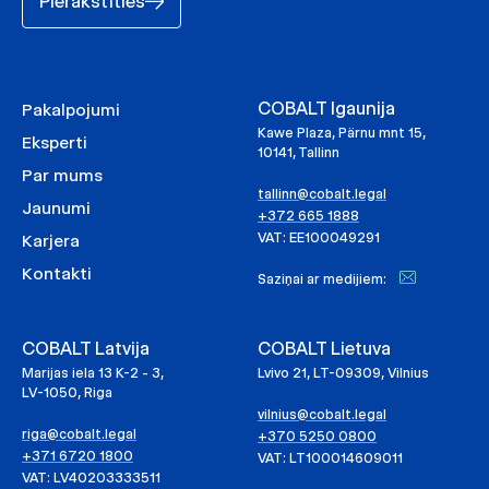
Pierakstīties
COBALT Igaunija
Pakalpojumi
Kawe Plaza, Pärnu mnt 15,
Eksperti
10141, Tallinn
Par mums
tallinn@cobalt.legal
Jaunumi
+372 665 1888
VAT: EE100049291
Karjera
Kontakti
Saziņai ar medijiem:
COBALT Latvija
COBALT Lietuva
Marijas iela 13 K-2 - 3,
Lvivo 21, LT-09309, Vilnius
LV-1050, Riga
vilnius@cobalt.legal
riga@cobalt.legal
+370 5250 0800
+371 6720 1800
VAT: LT100014609011
VAT: LV40203333511