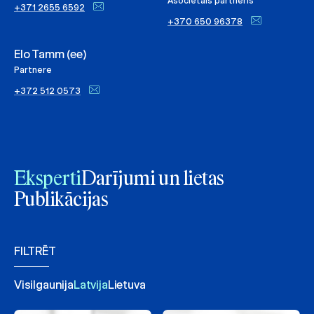
Asociētais partneris
+371 2655 6592
+370 650 96378
Elo Tamm (ee)
Partnere
+372 512 0573
Eksperti
Darījumi un lietas
Publikācijas
FILTRĒT
Visi
Igaunija
Latvija
Lietuva