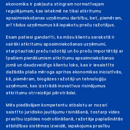
ekonomika ir pakļauta stingram normatīvajam
regulējumam, kas ietekmē ne tikai atkritumu
apsaimniekošanas uzņēmumu darbību, bet, piemēram,
arī tādus uzņēmumus kā iepakotu preču ražotājus.
Esam patiesi gandarīti, ka mūsu klientu sarakstā ir
vairāki atkritumu apsaimniekošanas uzņēmumi,
starptautiski preču ražotāji un šo preču importētāji ar
īpašiem pienākumiem atkritumu apsaimniekošanas
jomā un daudzveidīgs klientu loks, kas ir iesaistīts
dažādās plaša mēroga aprites ekonomikas iniciatīvās,
kā, piemēram, biogāzes ražotāji un tehnoloģiju
uzņēmumi, kas izstrādā inovatīvus risinājumus
atkritumu otrreizējai pārstrādei.
Mēs piedāvājam kompetentu atbalstu ar nozari
saistīto juridisko jautājumu risināšanā, tostarp vides
prasību izpildes nodrošināšanā, ražotāja paplašinātās
atbildības sistēmas izveidē, iepakojuma prasību