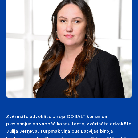
Zvērinātu advokātu biroja COBALT komandai
pievienojusies vadošā konsultante, zvērināta advokāte
Jūlija Jerņeva
. Turpmāk viņa būs Latvijas biroja