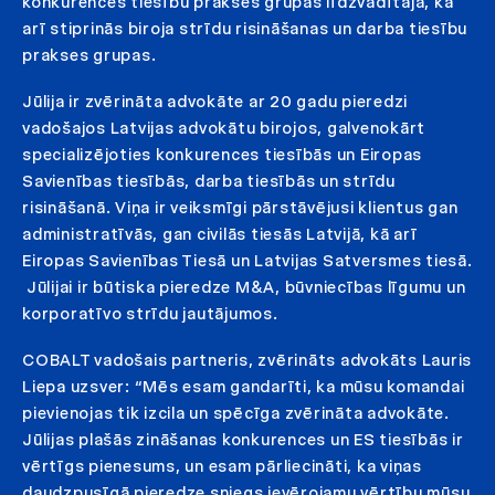
konkurences tiesību prakses grupas līdzvadītāja, kā
arī stiprinās biroja strīdu risināšanas un darba tiesību
prakses grupas.
Jūlija ir zvērināta advokāte ar 20 gadu pieredzi
vadošajos Latvijas advokātu birojos, galvenokārt
specializējoties konkurences tiesībās un Eiropas
Savienības tiesībās, darba tiesībās un strīdu
risināšanā. Viņa ir veiksmīgi pārstāvējusi klientus gan
administratīvās, gan civilās tiesās Latvijā, kā arī
Eiropas Savienības Tiesā un Latvijas Satversmes tiesā.
Jūlijai ir būtiska pieredze M&A, būvniecības līgumu un
korporatīvo strīdu jautājumos.
COBALT vadošais partneris, zvērināts advokāts Lauris
Liepa uzsver: “Mēs esam gandarīti, ka mūsu komandai
pievienojas tik izcila un spēcīga zvērināta advokāte.
Jūlijas plašās zināšanas konkurences un ES tiesībās ir
vērtīgs pienesums, un esam pārliecināti, ka viņas
daudzpusīgā pieredze sniegs ievērojamu vērtību mūsu