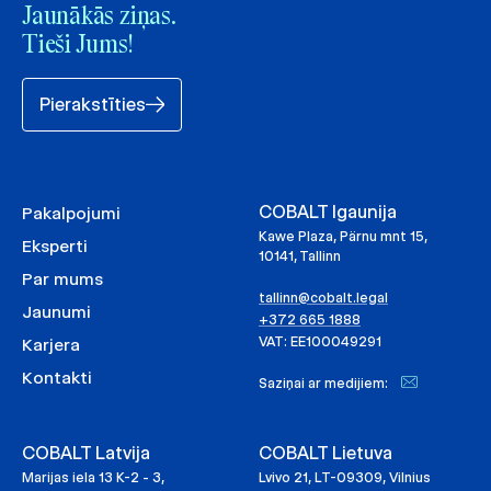
Jaunākās ziņas.
Tieši Jums!
Pierakstīties
COBALT Igaunija
Pakalpojumi
Kawe Plaza, Pärnu mnt 15,
Eksperti
10141, Tallinn
Par mums
tallinn@cobalt.legal
Jaunumi
+372 665 1888
VAT: EE100049291
Karjera
Kontakti
Saziņai ar medijiem:
COBALT Latvija
COBALT Lietuva
Marijas iela 13 K-2 - 3,
Lvivo 21, LT-09309, Vilnius