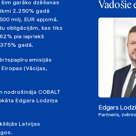
īdz šim garāko dzēšanas
Vadošie 
 likmi 2.250% gadā
500 milj. EUR apjomā.
du obligācijām, kas tiks
62% pie iepriekš
0,375% gadā.
ērtspapīru emisijās
 Eiropas (Vācijas,
ām nodrošināja COBALT
vokāta Edgara Lodziņa
Edgars Lodz
Partneris, zvēri
ekšējās Latvijas
rgos.