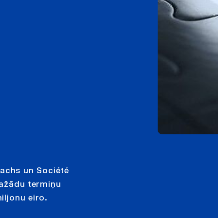
achs un Société
dažādu termiņu
ljonu eiro.