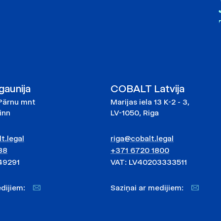
aunija
COBALT Latvija
Pärnu mnt
Marijas iela 13 K-2 - 3,
linn
LV-1050, Riga
t.legal
riga@cobalt.legal
88
+371 6720 1800
49291
VAT: LV40203333511
medijiem:
Saziņai ar medijiem: