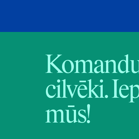
Komandu 
cilvēki. Ie
mūs!