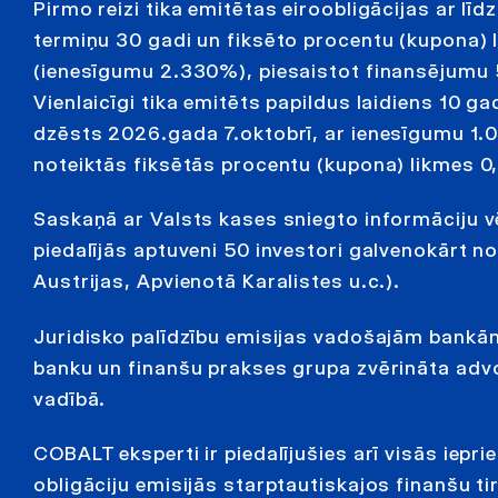
Pirmo reizi tika emitētas eiroobligācijas ar l
termiņu 30 gadi un fiksēto procentu (kupona)
(ienesīgumu 2.330%), piesaistot finansējumu 
Vienlaicīgi tika emitēts papildus laidiens 10 ga
dzēsts 2026.gada 7.oktobrī, ar ienesīgumu 1.0
noteiktās fiksētās procentu (kupona) likmes 
Saskaņā ar Valsts kases sniegto informāciju v
piedalījās aptuveni 50 investori galvenokārt no
Austrijas, Apvienotā Karalistes u.c.).
Juridisko palīdzību emisijas vadošajām bank
banku un finanšu prakses grupa zvērināta ad
vadībā.
COBALT eksperti ir piedalījušies arī visās iepri
obligāciju emisijās starptautiskajos finanšu ti