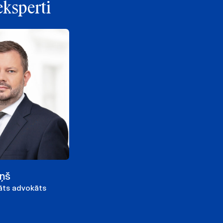
eksperti
iņš
nāts advokāts