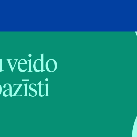
veido
pazīsti