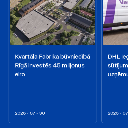
Kvartāla Fabrika būvniecībā
DHL ieg
Rīgā investēs 45 miljonus
sūtīju
eiro
uzņēmu
2026 - 07 - 30
2026 - 07