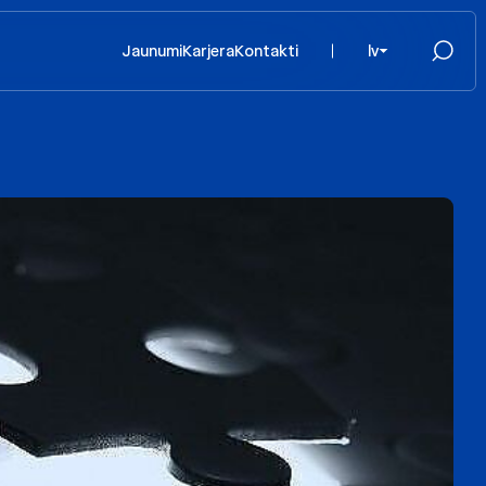
Jaunumi
Karjera
Kontakti
lv