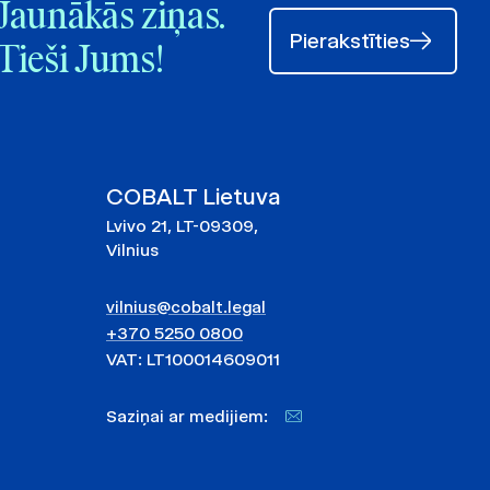
Jaunākās ziņas.
Pierakstīties
Tieši Jums!
COBALT Lietuva
Lvivo 21, LT-09309,
Vilnius
vilnius@cobalt.legal
+370 5250 0800
VAT: LT100014609011
Saziņai ar medijiem: