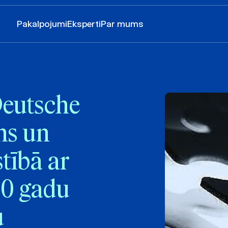
Pakalpojumi
Eksperti
Par mums
eutsche
hs un
tībā ar
30 gadu
u