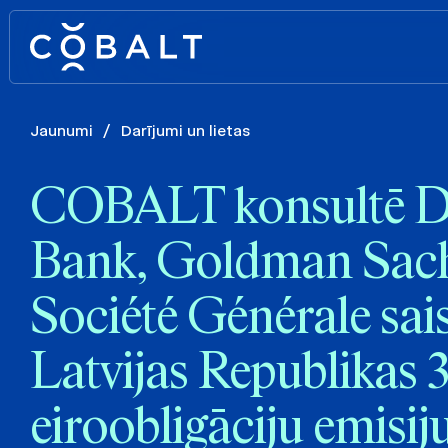
Jaunumi
/
Darījumi un lietas
COBALT konsultē D
Bank, Goldman Sac
Société Générale sais
Latvijas Republikas 
eiroobligāciju emisij