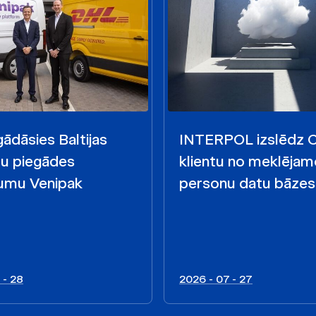
ādāsies Baltijas
INTERPOL izslēdz
mu piegādes
klientu no meklējam
mu Venipak
personu datu bāzes
 - 28
2026 - 07 - 27