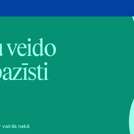
veido
pazīsti
r vairāk nekā