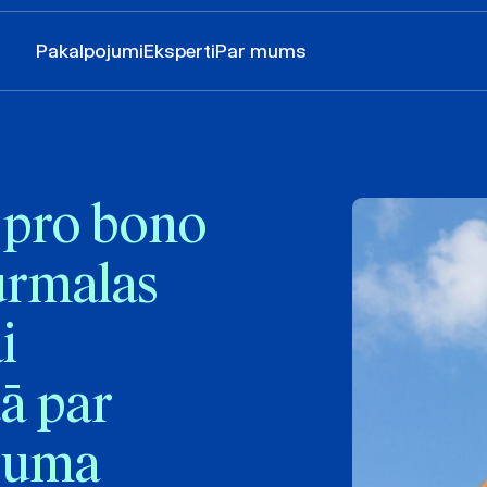
Pakalpojumi
Eksperti
Par mums
pro bono
Jūrmalas
i
tā par
ojuma