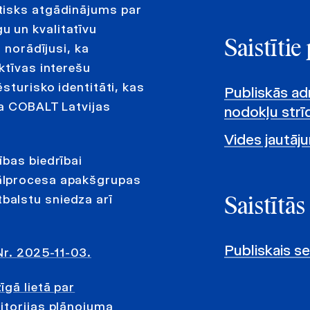
tisks atgādinājums par
 un kvalitatīvu
Saistīti
 norādījusi, ka
ktīvas interešu
sturisko identitāti, kas
Publiskās adm
ja COBALT Latvijas
nodokļu strīd
Vides jautāj
ības biedrībai
ālprocesa apakšgrupas
balstu sniedza arī
Saistītās
Publiskais s
Nr. 2025-11-03.
gā lietā par
itorijas plānojuma