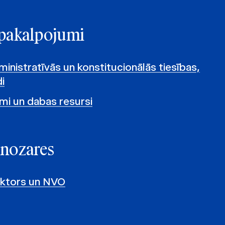
e pakalpojumi
inistratīvās un konstitucionālās tiesības,
i
umi un dabas resursi
 nozares
ektors un NVO