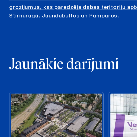
grozījumus, kas paredzēja dabas teritoriju apb
Stirnuragā, Jaundubultos un Pumpuros
.
Jaunākie darījumi