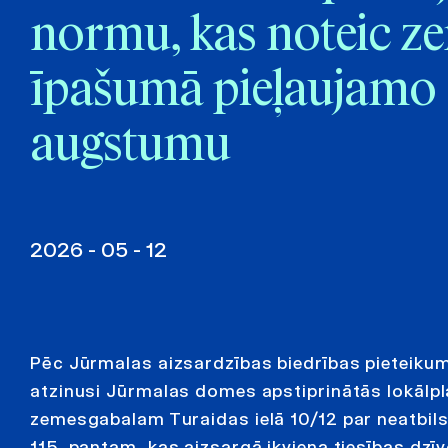
normu, kas noteic z
īpašumā pieļaujamo
augstumu
2026 - 05 - 12
Pēc Jūrmalas aizsardzības biedrības pieteiku
atzinusi Jūrmalas domes apstiprinātās lokāl
zemesgabalam Turaidas ielā 10/12 par neatbi
115. pantam, kas aizsargā ikviena tiesības dzīv