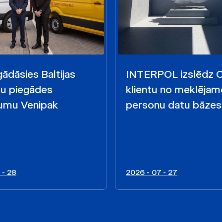
ādāsies Baltijas
INTERPOL izslēdz
mu piegādes
klientu no meklējam
mu Venipak
personu datu bāzes
 - 28
2026 - 07 - 27