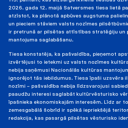
2026. gada 12. maijā Satversmes tiesa lietā p
atzīstot, ka plānotā apbūves augstuma palieli
un pieciem stāviem valsts nozīmes pilsētbūvni
ir pretrunā ar pilsētas attīstības stratēģiju u
mantojuma saglabāšanu.
Tiesa konstatēja, ka pašvaldība, pieņemot aps
izvērtējusi to ietekmi uz valsts nozīmes kultū
nebija saņēmusi Nacionālās kultūras mantojum
ignorējot tās iebildumus. Tiesa īpaši uzsvēra i
nozīmi – pašvaldība nebija līdzsvarojusi sabi
paaudžu interesi saglabāt kultūrvēsturisko vē
īpašnieka ekonomiskajām interesēm. Līdz ar to
zemesgabālā šobrīd ir spēkā iepriekšējā terito
redakcija, kas pasargā pilsētas vēsturisko iden