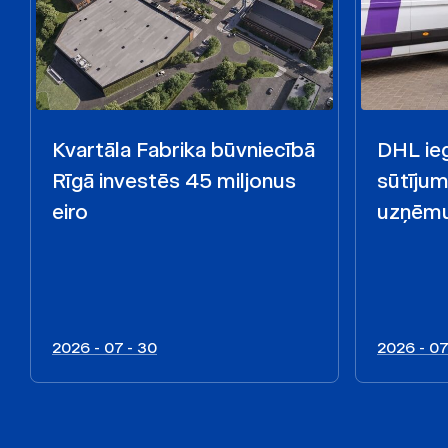
Kvartāla Fabrika būvniecībā
DHL ieg
Rīgā investēs 45 miljonus
sūtīju
eiro
uzņēmu
2026 - 07 - 30
2026 - 07