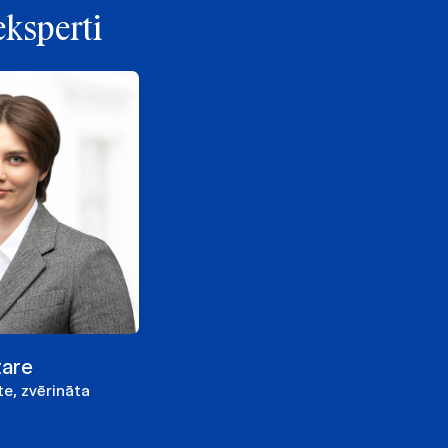
eksperti
tare
te, zvērināta