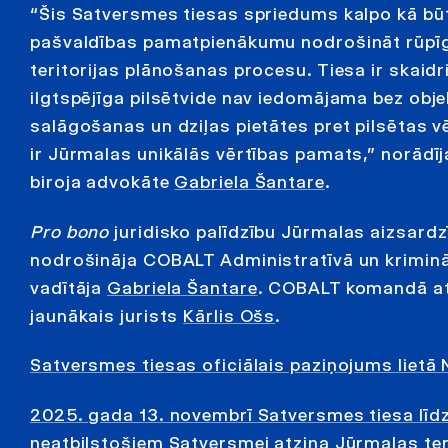
“Šis Satversmes tiesas spriedums kalpo kā bū
pašvaldības pamatpienākumu nodrošināt rūpīgu
teritorijas plānošanas procesu. Tiesa ir skaidri
ilgtspējīga pilsētvide nav iedomājama bez obje
salāgošanas un dziļas pietātes pret pilsētas vē
ir Jūrmalas unikālās vērtības pamats,” norādī
biroja advokāte
Gabriela Šantare
.
Pro bono
juridisko palīdzību Jūrmalas aizsardz
nodrošināja COBALT Administratīvā un krimin
vadītāja
Gabriela Šantare
. COBALT komandā at
jaunākais jurists
Kārlis Ošs
.
Satversmes tiesas oficiālais paziņojums lietā 
2025. gada 13. novembrī Satversmes tiesa līdzī
neatbilstošiem Satversmei atzina Jūrmalas ter