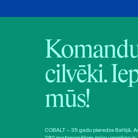
Komandu 
cilvēki. Ie
mūs!
COBALT – 35 gadu pieredze Baltijā. A
280 profesionāļiem mūsu iespējas ir