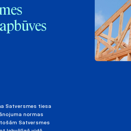
emes
 apbūves
ma Satversmes tiesa
plānojuma normas
lstošām Satversmes
ot labvēlīgā vidē.