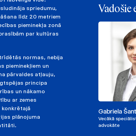
Vadošie 
asludināja spriedumu,
nāšana līdz 20 metriem
ecības pieminekļa zonā
n prasībām par kultūras
trīdētās normas, nebija
ras pieminekļiem un
a pārvaldes atļauju,
lgtspējas principa
edrības un nākamo
rtību ar zemes
 konkrētajā
Gabriela Šan
rijas plānojuma
Vecākā speciālis
titāti.
advokāte