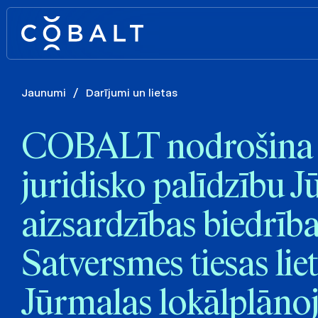
Jaunumi
/
Darījumi un lietas
COBALT nodrošina 
juridisko palīdzību 
aizsardzības biedrība
Satversmes tiesas lie
Jūrmalas lokālplān