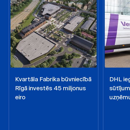
Kvartāla Fabrika būvniecībā
DHL ieg
Rīgā investēs 45 miljonus
sūtīju
eiro
uzņēmu