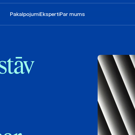
Pakalpojumi
Eksperti
Par mums
tāv