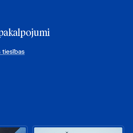
e pakalpojumi
 tiesības