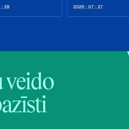
 - 28
2026 - 07 - 27
veido
pazīsti