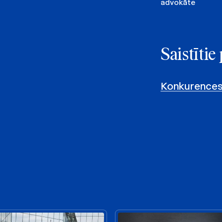
advokāte
Saistīti
Konkurences