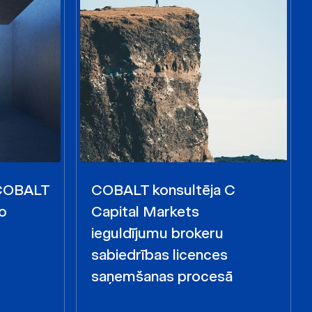
 COBALT
COBALT konsultēja C
o
Capital Markets
ieguldījumu brokeru
sabiedrības licences
saņemšanas procesā