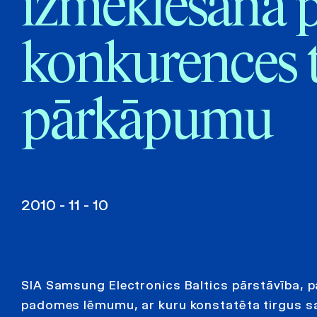
izmeklēšanā 
konkurences t
pārkāpumu
2010 - 11 - 10
SIA Samsung Electronics Baltics pārstāvība, 
padomes lēmumu, ar kuru konstatēta tirgus s