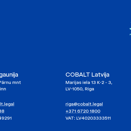
aunija
COBALT Latvija
Pärnu mnt
Marijas iela 13 K-2 - 3,
linn
LV-1050, Riga
t.legal
riga@cobalt.legal
88
+371 6720 1800
49291
VAT: LV40203333511