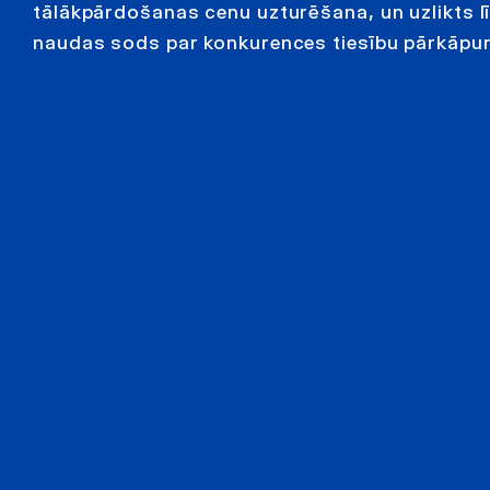
tālākpārdošanas cenu uzturēšana, un uzlikts līd
naudas sods par konkurences tiesību pārkāpum