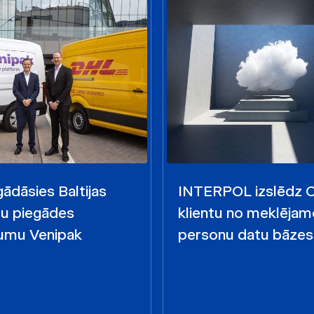
ādāsies Baltijas
INTERPOL izslēdz
mu piegādes
klientu no meklējam
mu Venipak
personu datu bāzes