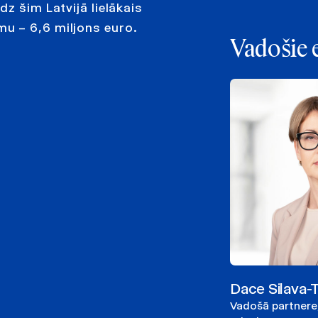
z šim Latvijā lielākais
u – 6,6 miljons euro.
Vadošie 
Dace Silava
Vadošā partnere,