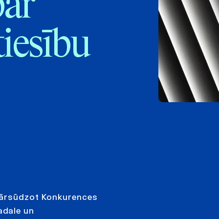
par
iesību
pārsūdzot Konkurences
adale un