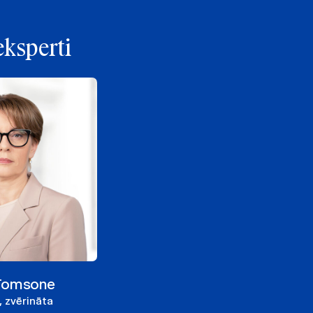
eksperti
-Tomsone
 zvērināta