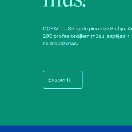
mūs!
COBALT – 35 gadu pieredze Baltijā. A
280 profesionāļiem mūsu iespējas ir
neierobežotas.
Eksperti