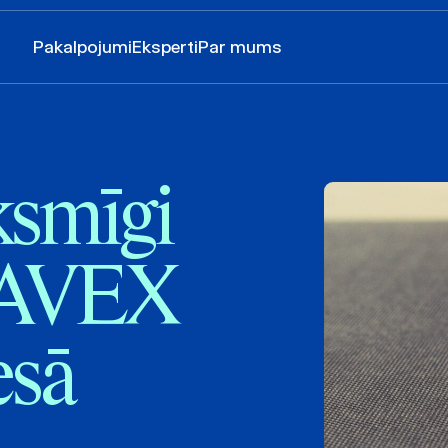
Pakalpojumi
Eksperti
Par mums
smīgi
 TAVEX
esā