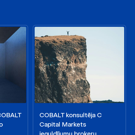
 COBALT
COBALT konsultēja C
o
Capital Markets
ieguldījumu brokeru