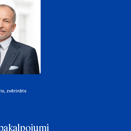
is, zvērināts
e pakalpojumi