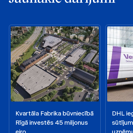
Kvartāla Fabrika būvniecībā
DHL ieg
Rīgā investēs 45 miljonus
sūtīju
eiro
uzņēmu