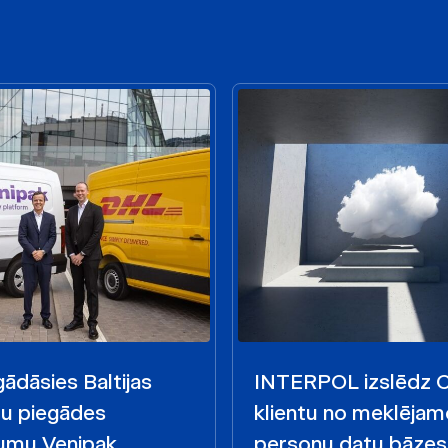
ādāsies Baltijas
INTERPOL izslēdz
mu piegādes
klientu no meklējam
mu Venipak
personu datu bāzes