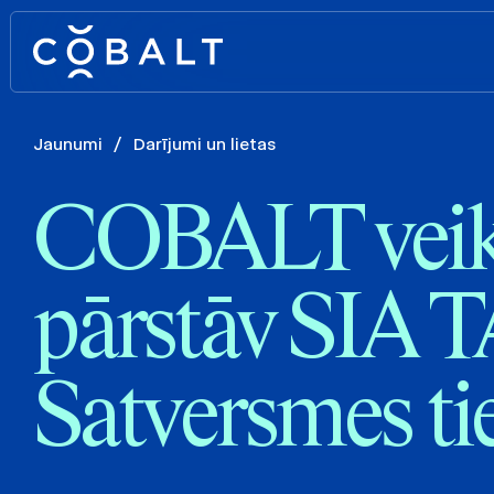
Jaunumi
/
Darījumi un lietas
COBALT veik
pārstāv SIA
Satversmes ti