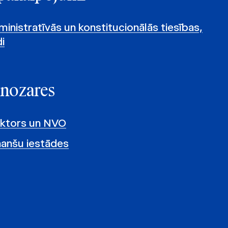
inistratīvās un konstitucionālās tiesības,
i
 nozares
ektors un NVO
nanšu iestādes