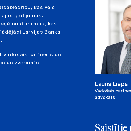
ālsabiedrību, kas veic
ācijas gadījumus.
 pieņēmusi normas, kas
 Tādējādi Latvijas Banka
u.
 vadošais partneris un
pa un zvērināts
Lauris Liepa
Vadošais partner
advokāts
Saistīti