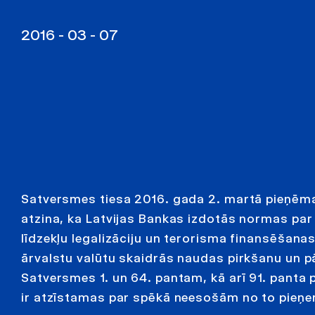
2016 - 03 - 07
Satversmes tiesa 2016. gada 2. martā pieņēma
atzina, ka Latvijas Bankas izdotās normas par 
līdzekļu legalizāciju un terorisma finansēšana
ārvalstu valūtu skaidrās naudas pirkšanu un p
Satversmes 1. un 64. pantam, kā arī 91. pant
ir atzīstamas par spēkā neesošām no to pieņe