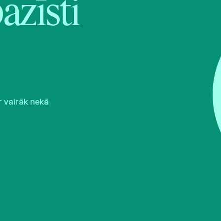
pazīsti
r vairāk nekā