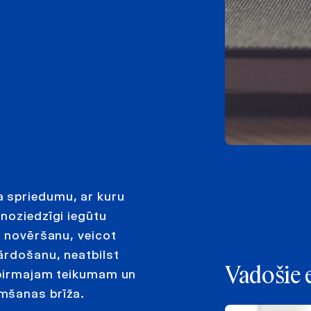
 spriedumu, ar kuru
noziedzīgi iegūtu
s novēršanu, veicot
ārdošanu, neatbilst
Vadošie 
a pirmajam teikumam un
mšanas brīža.