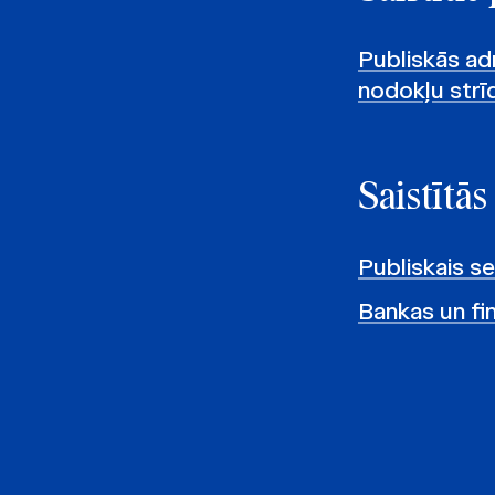
Publiskās adm
nodokļu strīd
Saistītās
Publiskais s
Bankas un fi