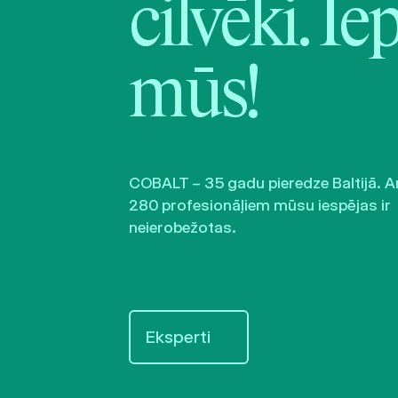
cilvēki. Ie
mūs!
COBALT – 35 gadu pieredze Baltijā. A
280 profesionāļiem mūsu iespējas ir
neierobežotas.
Eksperti