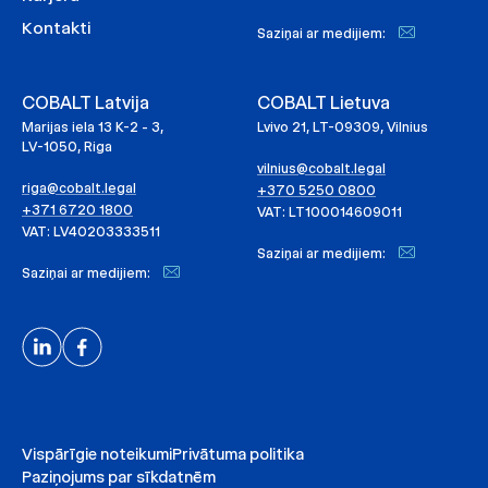
Kontakti
Saziņai ar medijiem:
COBALT Latvija
COBALT Lietuva
Marijas iela 13 K-2 - 3,
Lvivo 21, LT-09309, Vilnius
LV-1050, Riga
vilnius@cobalt.legal
riga@cobalt.legal
+370 5250 0800
+371 6720 1800
VAT: LT100014609011
VAT: LV40203333511
Saziņai ar medijiem:
Saziņai ar medijiem:
Vispārīgie noteikumi
Privātuma politika
Paziņojums par sīkdatnēm