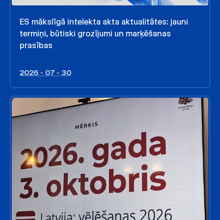
ES mākslīgā intelekta akta aktualitātes: jauni
termiņi, būtiski grozījumi un marķēšanas
prasības
2026 - 07 - 30