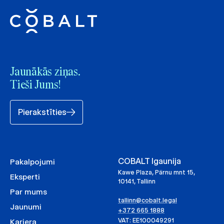
Jaunākās ziņas.
Tieši Jums!
Pierakstīties
COBALT Igaunija
Pakalpojumi
Kawe Plaza, Pärnu mnt 15,
Eksperti
10141, Tallinn
Par mums
tallinn@cobalt.legal
Jaunumi
+372 665 1888
VAT: EE100049291
Karjera