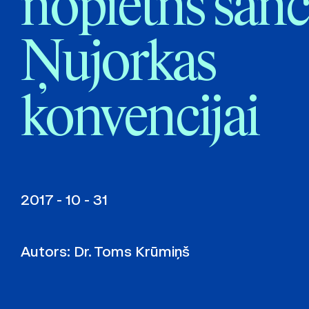
nopietns sānc
Ņujorkas
konvencijai
2017 - 10 - 31
Autors:
Dr. Toms Krūmiņš