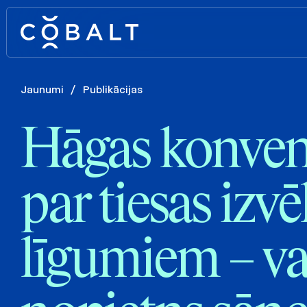
Jaunumi
/
Publikācijas
Hāgas konven
par tiesas izvē
līgumiem – va