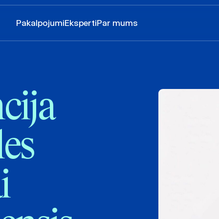
Pakalpojumi
Eksperti
Par mums
cija
les
i