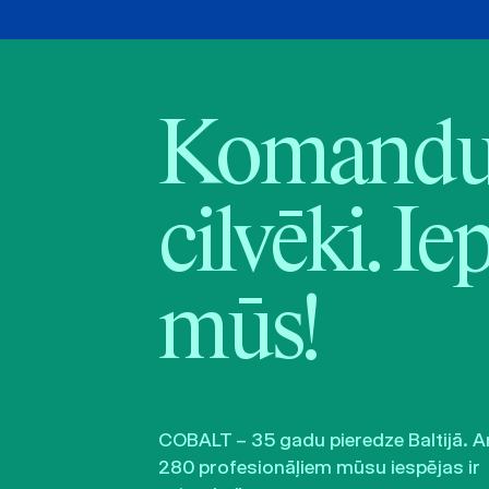
Komandu 
cilvēki. Ie
mūs!
COBALT – 35 gadu pieredze Baltijā. A
280 profesionāļiem mūsu iespējas ir