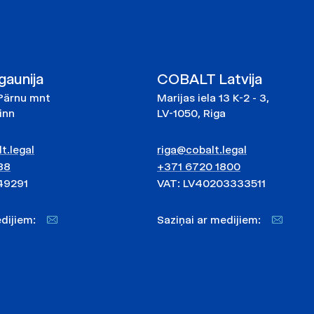
aunija
COBALT Latvija
Pärnu mnt
Marijas iela 13 K-2 - 3,
linn
LV-1050, Riga
t.legal
riga@cobalt.legal
88
+371 6720 1800
49291
VAT: LV40203333511
medijiem:
Saziņai ar medijiem: