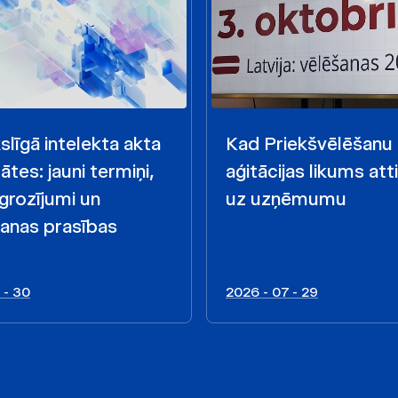
līgā intelekta akta
Kad Priekšvēlēšanu
ātes: jauni termiņi,
aģitācijas likums att
 grozījumi un
uz uzņēmumu
anas prasības
 - 30
2026 - 07 - 29