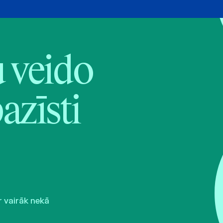
veido
pazīsti
r vairāk nekā