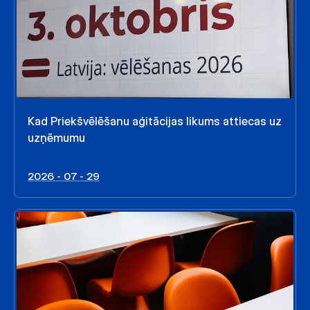
Kad Priekšvēlēšanu aģitācijas likums attiecas uz
uzņēmumu
2026 - 07 - 29