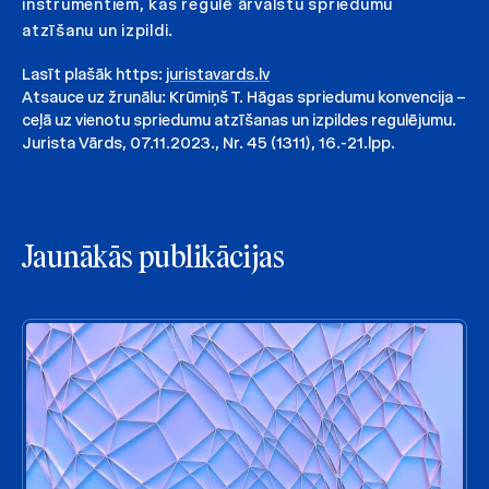
instrumentiem, kas regulē ārvalstu spriedumu
atzīšanu un izpildi.
Lasīt plašāk https:
juristavards.lv
Atsauce uz žrunālu: Krūmiņš T. Hāgas spriedumu konvencija –
ceļā uz vienotu spriedumu atzīšanas un izpildes regulējumu.
Jurista Vārds, 07.11.2023., Nr. 45 (1311), 16.-21.lpp.
Jaunākās publikācijas