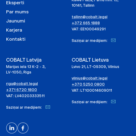
Eksperti
10141, Tallinn
Par mums
tallinn@cobalt.legal
Jaunumi
+372 665 1888
VAT: EE100049291
Karjera
Kontakti
Saziņai ar medijiem:
COBALT Latvija
COBALT Lietuva
Marijas iela 13 K-2 - 3,
Lvivo 21, LT-09309, Vilnius
LV-1050, Riga
vilnius@cobalt.legal
riga@cobalt.legal
+370 5250 0800
+371 6720 1800
VAT: LT100014609011
VAT: LV40203333511
Saziņai ar medijiem:
Saziņai ar medijiem: