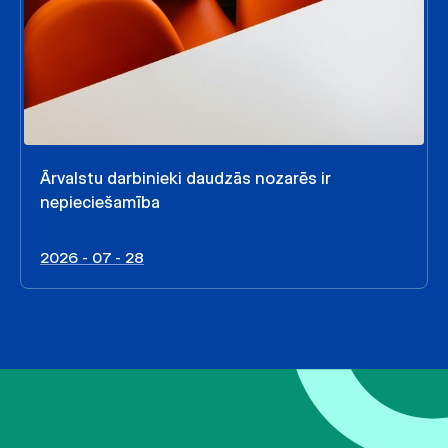
Ārvalstu darbinieki daudzās nozarēs ir
nepieciešamība
2026 - 07 - 28