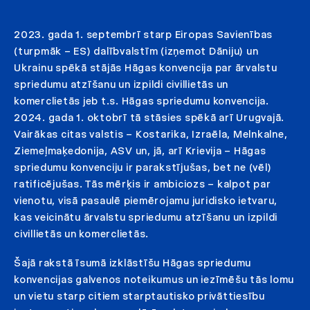
2023. gada 1. septembrī starp Eiropas Savienības
(turpmāk – ES) dalībvalstīm (izņemot Dāniju) un
Ukrainu spēkā stājās Hāgas konvencija par ārvalstu
spriedumu atzīšanu un izpildi civillietās un
komerclietās jeb t.s. Hāgas spriedumu konvencija.
2024. gada 1. oktobrī tā stāsies spēkā arī Urugvajā.
Vairākas citas valstis – Kostarika, Izraēla, Melnkalne,
Ziemeļmaķedonija, ASV un, jā, arī Krievija – Hāgas
spriedumu konvenciju ir parakstījušas, bet ne (vēl)
ratificējušas. Tās mērķis ir ambiciozs – kalpot par
vienotu, visā pasaulē piemērojamu juridisko ietvaru,
kas veicinātu ārvalstu spriedumu atzīšanu un izpildi
civillietās un komerclietās.
Šajā rakstā īsumā izklāstīšu Hāgas spriedumu
konvencijas galvenos noteikumus un iezīmēšu tās lomu
un vietu starp citiem starptautisko privāttiesību