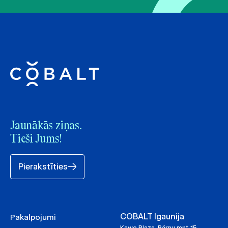
Jaunākās ziņas.
Tieši Jums!
Pierakstīties
COBALT Igaunija
Pakalpojumi
Kawe Plaza, Pärnu mnt 15,