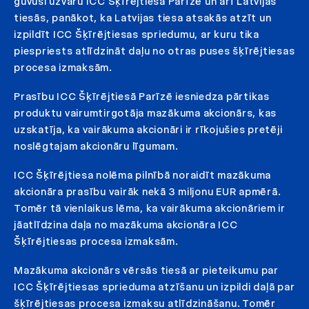
guvuši uzvaru ICC Šķīrējtiesā Parīzē un arī Latvijas
tiesās, panākot, ka Latvijas tiesa atsakās atzīt un
izpildīt ICC Šķīrējtiesas spriedumu, ar kuru tika
piespriests atlīdzināt daļu no otras puses šķīrējtiesas
procesa izmaksām.
Prasību ICC Šķīrējtiesā Parīzē iesniedza pārtikas
produktu vairumtirgotāja mazākuma akcionārs, kas
uzskatīja, ka vairākuma akcionāri ir rīkojušies pretēji
noslēgtajam akcionāru līgumam.
ICC Šķīrējtiesa nolēma pilnībā noraidīt mazākuma
akcionāra prasību vairāk nekā 3 miljonu EUR apmērā.
Tomēr tā vienlaikus lēma, ka vairākuma akcionāriem ir
jāatlīdzina daļa no mazākuma akcionāra ICC
Šķīrējtiesas procesa izmaksām.
Mazākuma akcionārs vērsās tiesā ar pieteikumu par
ICC Šķīrējtiesas sprieduma atzīšanu un izpildi daļā par
šķīrējtiesas procesa izmaksu atlīdzināšanu. Tomēr