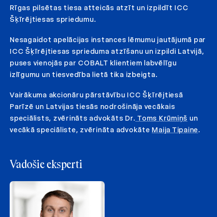
Rīgas pilsētas tiesa atteicās atzīt un izpildīt ICC
Šķīrējtiesas spriedumu.
Nesagaidot apelācijas instances lēmumu jautājumā par
ICC Šķīrējtiesas sprieduma atzīšanu un izpildi Latvijā,
puses vienojās par COBALT klientiem labvēlīgu
izlīgumu un tiesvedība lietā tika izbeigta.
Vairākuma akcionāru pārstāvību ICC Šķīrējtiesā
Parīzē un Latvijas tiesās nodrošināja vecākais
speciālists, zvērināts advokāts Dr.
Toms Krūmiņš
un
vecākā speciāliste, zvērināta advokāte
Maija Tipaine
.
Vadošie eksperti