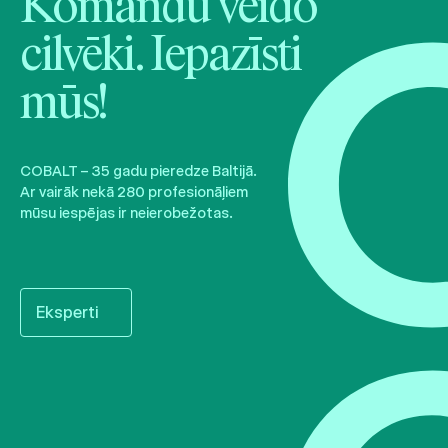
Komandu veido
cilvēki. Iepazīsti
mūs!
COBALT – 35 gadu pieredze Baltijā.
Ar vairāk nekā 280 profesionāļiem
mūsu iespējas ir neierobežotas.
Eksperti