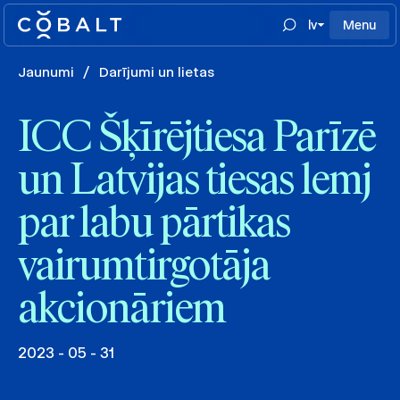
lv
Menu
Jaunumi
/
Darījumi un lietas
ICC Šķīrējtiesa Parīzē
un Latvijas tiesas lemj
par labu pārtikas
vairumtirgotāja
akcionāriem
2023 - 05 - 31