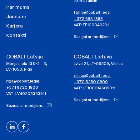
10141, Tallinn
Par mums
tallinn@cobalt.legal
Jaunumi
+372 665 1888
VAT: EE100049291
Karjera
Kontakti
Saziņai ar medijiem:
COBALT Latvija
COBALT Lietuva
Marijas iela 13 K-2 - 3,
Lvivo 21, LT-09309, Vilnius
LV-1050, Riga
vilnius@cobalt.legal
riga@cobalt.legal
+370 5250 0800
+371 6720 1800
VAT: LT100014609011
VAT: LV40203333511
Saziņai ar medijiem:
Saziņai ar medijiem: