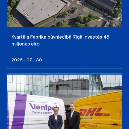
Kvartāla Fabrika būvniecībā Rīgā investēs 45
miljonus eiro
2026 - 07 - 30