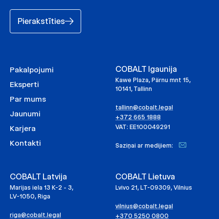
Pierakstīties
COBALT Igaunija
Pakalpojumi
Kawe Plaza, Pärnu mnt 15,
Eksperti
10141, Tallinn
Par mums
tallinn@cobalt.legal
Jaunumi
+372 665 1888
VAT: EE100049291
Karjera
Kontakti
Saziņai ar medijiem:
COBALT Latvija
COBALT Lietuva
Marijas iela 13 K-2 - 3,
Lvivo 21, LT-09309, Vilnius
LV-1050, Riga
vilnius@cobalt.legal
riga@cobalt.legal
+370 5250 0800