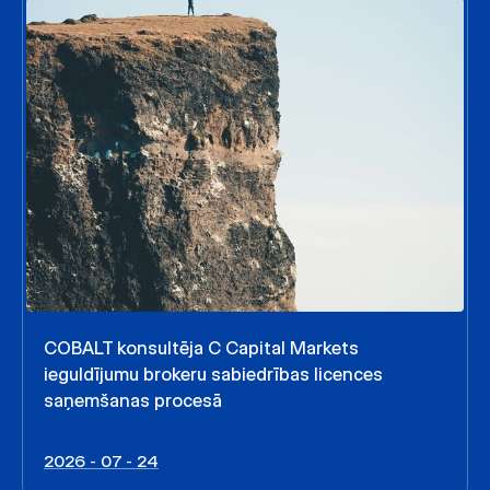
COBALT konsultēja C Capital Markets
ieguldījumu brokeru sabiedrības licences
saņemšanas procesā
2026 - 07 - 24