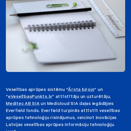
Veselības aprūpes sistēmu “
Ārsta birojs
” un
“
eVeselībasPunkts.lv
” attīstītāju un uzturētāju,
Meditec AB SIA
un Medicloud SIA daļas iegādājies
Everfield fonds. Everfield turpinās attīstīt veselības
aprūpes tehnoloģiju risinājumus, veicinot inovācijas
Latvijas veselības aprūpes informāciju tehnoloģiju