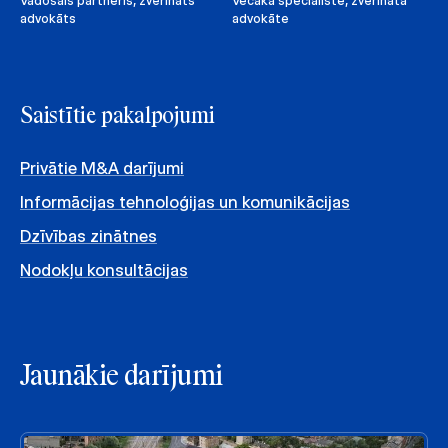
Vadošais partneris, zvērināts
Vecākā speciāliste, zvērināta
advokāts
advokāte
Saistītie pakalpojumi
Privātie M&A darījumi
Informācijas tehnoloģijas un komunikācijas
Dzīvības zinātnes
Nodokļu konsultācijas
Jaunākie darījumi