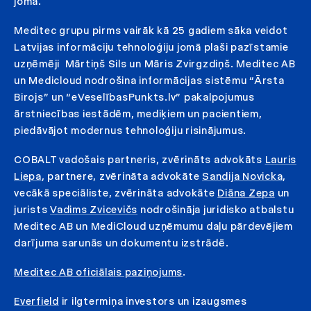
jomā.
Meditec grupu pirms vairāk kā 25 gadiem sāka veidot
Latvijas informāciju tehnoloģiju jomā plaši pazīstamie
uzņēmēji Mārtiņš Sils un Māris Zvirgzdiņš. Meditec AB
un Medicloud nodrošina informācijas sistēmu “Ārsta
Birojs” un “eVeselībasPunkts.lv” pakalpojumus
ārstniecības iestādēm, mediķiem un pacientiem,
piedāvājot modernus tehnoloģiju risinājumus.
COBALT vadošais partneris, zvērināts advokāts
Lauris
Liepa
, partnere, zvērināta advokāte
Sandija Novicka
,
vecākā speciāliste, zvērināta advokāte
Diāna Zepa
un
jurists
Vadims Zvicevičs
nodrošināja juridisko atbalstu
Meditec AB un MediCloud uzņēmumu daļu pārdevējiem
darījuma sarunās un dokumentu izstrādē.
Meditec AB oficiālais paziņojums
.
Everfield
ir ilgtermiņa investors un izaugsmes