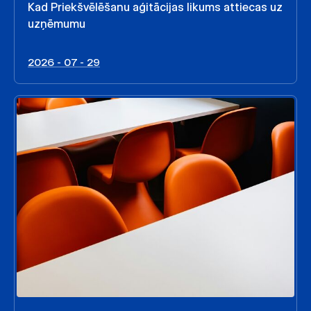
Kad Priekšvēlēšanu aģitācijas likums attiecas uz
uzņēmumu
2026 - 07 - 29