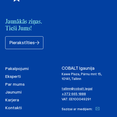
Jaunākās ziņas.
Tieši Jums!
Pierakstīties
COBALT Igaunija
Pakalpojumi
Kawe Plaza, Pärnu mnt 15,
Eksperti
10141, Tallinn
Par mums
tallinn@cobalt.legal
Jaunumi
+372 665 1888
VAT: EE100049291
Karjera
Kontakti
Saziņai ar medijiem: