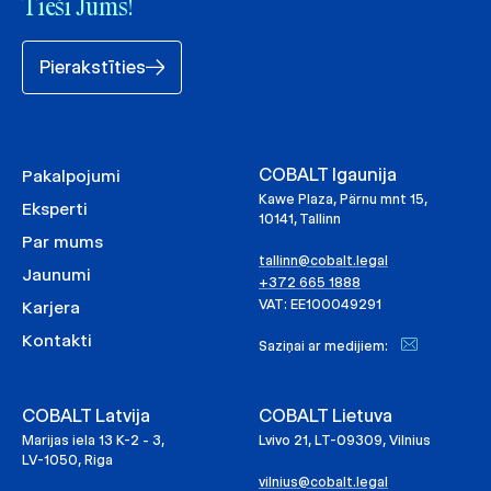
Tieši Jums!
Pierakstīties
COBALT Igaunija
Pakalpojumi
Kawe Plaza, Pärnu mnt 15,
Eksperti
10141, Tallinn
Par mums
tallinn@cobalt.legal
Jaunumi
+372 665 1888
VAT: EE100049291
Karjera
Kontakti
Saziņai ar medijiem:
COBALT Latvija
COBALT Lietuva
Marijas iela 13 K-2 - 3,
Lvivo 21, LT-09309, Vilnius
LV-1050, Riga
vilnius@cobalt.legal