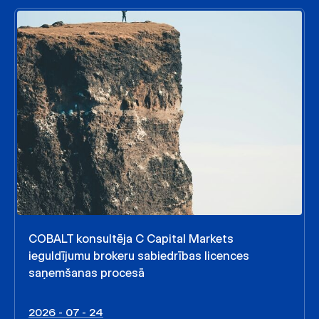
COBALT konsultēja C Capital Markets
ieguldījumu brokeru sabiedrības licences
saņemšanas procesā
2026 - 07 - 24