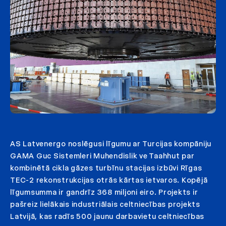
AS Latvenergo noslēgusi līgumu ar Turcijas kompāniju
GAMA Guc Sistemleri Muhendislik ve Taahhut par
kombinētā cikla gāzes turbīnu stacijas izbūvi Rīgas
TEC-2 rekonstrukcijas otrās kārtas ietvaros. Kopējā
līgumsumma ir gandrīz 368 miljoni eiro. Projekts ir
pašreiz lielākais industriālais celtniecības projekts
Latvijā, kas radīs 500 jaunu darbavietu celtniecības