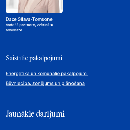
Dace Silava-Tomsone
Vadošā partnere, zvērināta
advokāte
Saistītie pakalpojumi
Enerģētika un komunālie pakalpojumi
Būvniecība, zonējums un plānošana
Jaunākie darījumi