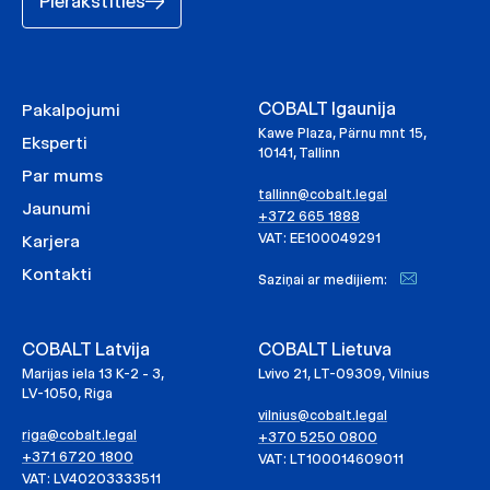
Pierakstīties
COBALT Igaunija
Pakalpojumi
Kawe Plaza, Pärnu mnt 15,
Eksperti
10141, Tallinn
Par mums
tallinn@cobalt.legal
Jaunumi
+372 665 1888
VAT: EE100049291
Karjera
Kontakti
Saziņai ar medijiem:
COBALT Latvija
COBALT Lietuva
Marijas iela 13 K-2 - 3,
Lvivo 21, LT-09309, Vilnius
LV-1050, Riga
vilnius@cobalt.legal
riga@cobalt.legal
+370 5250 0800
+371 6720 1800
VAT: LT100014609011
VAT: LV40203333511