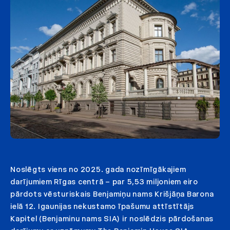
Noslēgts viens no 2025. gada nozīmīgākajiem
darījumiem Rīgas centrā – par 5,53 miljoniem eiro
pārdots vēsturiskais Benjamiņu nams Krišjāņa Barona
ielā 12. Igaunijas nekustamo īpašumu attīstītājs
Kapitel (Benjaminu nams SIA) ir noslēdzis pārdošanas