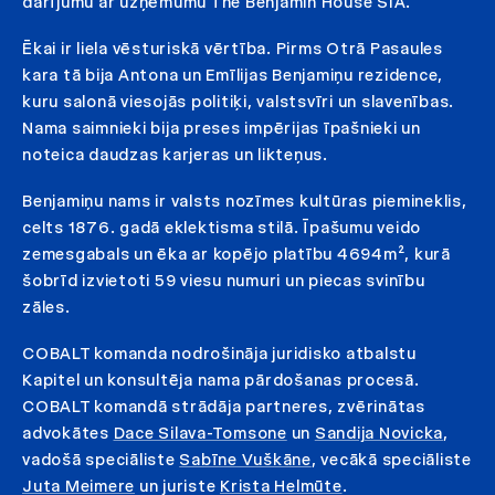
darījumu ar uzņēmumu The Benjamin House SIA.
Ēkai ir liela vēsturiskā vērtība. Pirms Otrā Pasaules
kara tā bija Antona un Emīlijas Benjamiņu rezidence,
kuru salonā viesojās politiķi, valstsvīri un slavenības.
Nama saimnieki bija preses impērijas īpašnieki un
noteica daudzas karjeras un likteņus.
Benjamiņu nams ir valsts nozīmes kultūras piemineklis,
celts 1876. gadā eklektisma stilā. Īpašumu veido
zemesgabals un ēka ar kopējo platību 4694m², kurā
šobrīd izvietoti 59 viesu numuri un piecas svinību
zāles.
COBALT komanda nodrošināja juridisko atbalstu
Kapitel un konsultēja nama pārdošanas procesā.
COBALT komandā strādāja partneres, zvērinātas
advokātes
Dace Silava-Tomsone
un
Sandija Novicka
,
vadošā speciāliste
Sabīne Vuškāne
, vecākā speciāliste
Juta Meimere
un juriste
Krista Helmūte
.