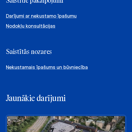
Saistītie pakalpojumi
Darījumi ar nekustamo īpašumu
Nodokļu konsultācijas
Saistītās nozares
Nekustamais īpašums un būvniecība
Jaunākie darījumi