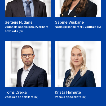
Sergejs Rudāns
Sabīne Vuškāne
Vadošais speciālists, zvērināts
Nodokļu konsultāciju vadītāja (lv)
advokāts (lv)
Toms Dreika
Krista Helmūte
Vecākais speciālists (lv)
Vecākā speciāliste (lv)