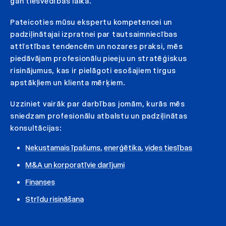
gan tiesvedības laikā.
Pateicoties mūsu ekspertu kompetencei un
padziļinātajai izpratnei par tautsaimniecības
attīstības tendencēm un nozares praksi, mēs
piedāvājam profesionālu pieeju un stratēģiskus
risinājumus, kas ir pielāgoti esošajiem tirgus
apstākļiem un klienta mērķiem.
Uzziniet vairāk par darbības jomām, kurās mēs
sniedzam profesionālu atbalstu un padziļinātas
konsultācijas:
Nekustamais īpašums
,
enerģētika
,
vides tiesības
M&A un korporatīvie darījumi
Finanses
Strīdu risināšana