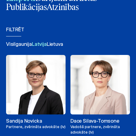
Publikācijas
Atzinības
FILTRĒT
Visi
Igaunija
Latvija
Lietuva
Sandija Novicka
Dace Silava-Tomsone
Partnere, zvērināta advokāte (lv)
Vadošā partnere, zvērināta
advokāte (lv)