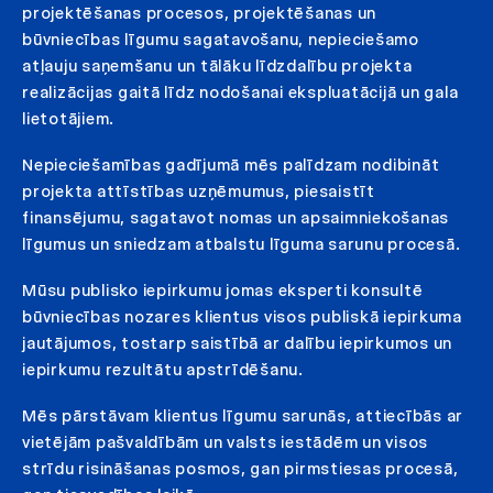
projektēšanas procesos, projektēšanas un
būvniecības līgumu sagatavošanu, nepieciešamo
atļauju saņemšanu un tālāku līdzdalību projekta
realizācijas gaitā līdz nodošanai ekspluatācijā un gala
lietotājiem.
Nepieciešamības gadījumā mēs palīdzam nodibināt
projekta attīstības uzņēmumus, piesaistīt
finansējumu, sagatavot nomas un apsaimniekošanas
līgumus un sniedzam atbalstu līguma sarunu procesā.
Mūsu publisko iepirkumu jomas eksperti konsultē
būvniecības nozares klientus visos publiskā iepirkuma
jautājumos, tostarp saistībā ar dalību iepirkumos un
iepirkumu rezultātu apstrīdēšanu.
Mēs pārstāvam klientus līgumu sarunās, attiecībās ar
vietējām pašvaldībām un valsts iestādēm un visos
strīdu risināšanas posmos, gan pirmstiesas procesā,