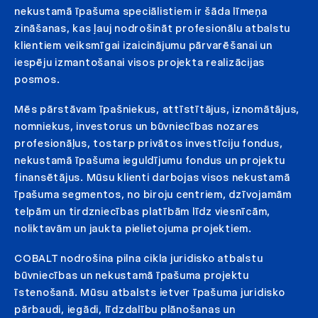
nekustamā īpašuma speciālistiem ir šāda līmeņa
zināšanas, kas ļauj nodrošināt profesionālu atbalstu
klientiem veiksmīgai izaicinājumu pārvarēšanai un
iespēju izmantošanai visos projekta realizācijas
posmos.
Mēs pārstāvam īpašniekus, attīstītājus, iznomātājus,
nomniekus, investorus un būvniecības nozares
profesionāļus, tostarp privātos investīciju fondus,
nekustamā īpašuma ieguldījumu fondus un projektu
finansētājus. Mūsu klienti darbojas visos nekustamā
īpašuma segmentos, no biroju centriem, dzīvojamām
telpām un tirdzniecības platībām līdz viesnīcām,
noliktavām un jaukta pielietojuma projektiem.
COBALT nodrošina pilna cikla juridisko atbalstu
būvniecības un nekustamā īpašuma projektu
īstenošanā. Mūsu atbalsts ietver īpašuma juridisko
pārbaudi, iegādi, līdzdalību plānošanas un