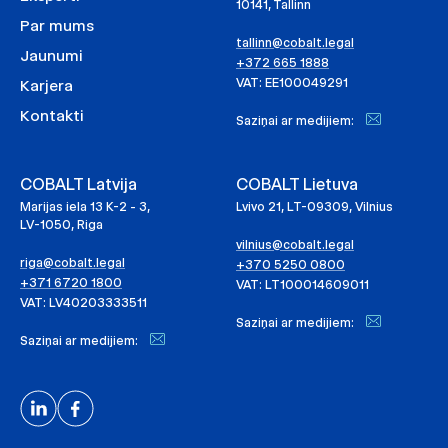
10141, Tallinn
Par mums
tallinn@cobalt.legal
Jaunumi
+372 665 1888
VAT: EE100049291
Karjera
Kontakti
Saziņai ar medijiem:
COBALT Latvija
COBALT Lietuva
Marijas iela 13 K-2 - 3,
Lvivo 21, LT-09309, Vilnius
LV-1050, Riga
vilnius@cobalt.legal
riga@cobalt.legal
+370 5250 0800
+371 6720 1800
VAT: LT100014609011
VAT: LV40203333511
Saziņai ar medijiem:
Saziņai ar medijiem: