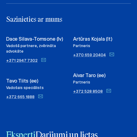
Sazinieties ar mums
Dace Silava-Tomsone (lv)
Artūras Kojala (lt)
Vadošā partnere, zvērināta
Partneris
advokāte
+370 659 20404
+371 2947 7302
Aivar Taro (ee)
Tavo Tiits (ee)
Partneris
Vadošais speciālists
+372 528 8508
+372 665 1888
Eksperti
Darījumi un lietas