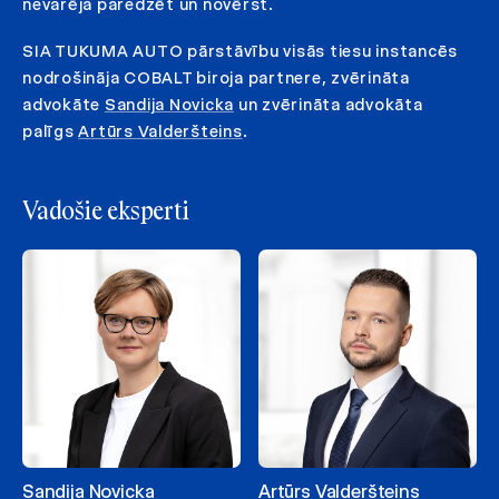
nevarēja paredzēt un novērst.
SIA TUKUMA AUTO pārstāvību visās tiesu instancēs
nodrošināja COBALT biroja partnere, zvērināta
advokāte
Sandija Novicka
un zvērināta advokāta
palīgs
Artūrs Valderšteins
.
Vadošie eksperti
Sandija Novicka
Artūrs Valderšteins