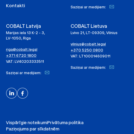
Kontakti
Saziņai ar medijiem:
COBALT Latvija
COBALT Lietuva
Marijas iela 13 K-2 - 3,
Lvivo 21, LT-09309, Vilnius
LV-1050, Riga
vilnius@cobalt.legal
riga@cobalt.legal
+370 5250 0800
+371 6720 1800
VAT: LT100014609011
VAT: LV40203333511
Saziņai ar medijiem:
Saziņai ar medijiem:
Vispārīgie noteikumi
Privātuma politika
Paziņojums par sīkdatnēm