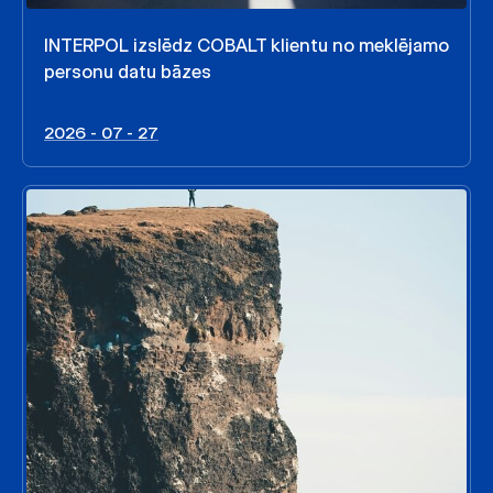
INTERPOL izslēdz COBALT klientu no meklējamo
personu datu bāzes
2026 - 07 - 27