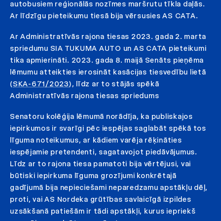
autobusiem reģionālās nozīmes maršrutu tīkla daļās.
Ar līdzīgu pieteikumu tiesā bija vērsusies AS CATA.
Ar Administratīvās rajona tiesas 2023. gada 2. marta
spriedumu SIA TUKUMA AUTO un AS CATA pieteikumi
tika apmierināti. 2023. gada 8. maijā Senāts pieņēma
lēmumu atteikties ierosināt kasācijas tiesvedību lietā
(
SKA-671/2023
), līdz ar to stājās spēkā
Administratīvās rajona tiesas spriedums
Senatoru kolēģija lēmumā norādīja, ka publiskajos
iepirkumos ir svarīgi pēc iespējas saglabāt spēkā tos
līguma noteikumus, ar kādiem varēja rēķināties
iespējamie pretendenti, sagatavojot piedāvājumus.
Līdz ar to rajona tiesa pamatoti bija vērtējusi, vai
būtiski iepirkuma līguma grozījumi konkrētajā
gadījumā bija nepieciešami neparedzamu apstākļu dēļ,
proti, vai AS Nordeka grūtības savlaicīgā izpildes
uzsākšanā patiešām ir tādi apstākļi, kurus iepriekš