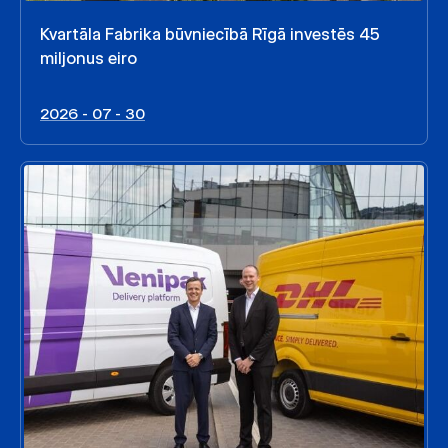
Kvartāla Fabrika būvniecībā Rīgā investēs 45
miljonus eiro
2026 - 07 - 30