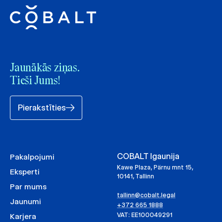
Jaunākās ziņas.
Tieši Jums!
Pierakstīties
COBALT Igaunija
Pakalpojumi
Kawe Plaza, Pärnu mnt 15,
Eksperti
10141, Tallinn
Par mums
tallinn@cobalt.legal
Jaunumi
+372 665 1888
VAT: EE100049291
Karjera