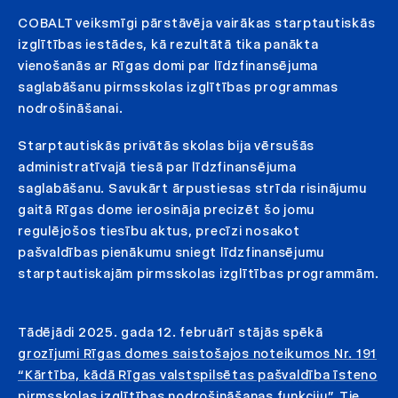
COBALT veiksmīgi pārstāvēja vairākas starptautiskās
izglītības iestādes, kā rezultātā tika panākta
vienošanās ar Rīgas domi par līdzfinansējuma
saglabāšanu pirmsskolas izglītības programmas
nodrošināšanai.
Starptautiskās privātās skolas bija vērsušās
administratīvajā tiesā par līdzfinansējuma
saglabāšanu. Savukārt ārpustiesas strīda risinājumu
gaitā Rīgas dome ierosināja precizēt šo jomu
regulējošos tiesību aktus, precīzi nosakot
pašvaldības pienākumu sniegt līdzfinansējumu
starptautiskajām pirmsskolas izglītības programmām.
Tādējādi 2025. gada 12. februārī stājās spēkā
grozījumi Rīgas domes saistošajos noteikumos Nr. 191
“Kārtība, kādā Rīgas valstspilsētas pašvaldība īsteno
pirmsskolas izglītības nodrošināšanas funkciju”
. Tie