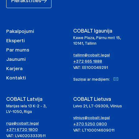
Pierakstīties
COBALT Igaunija
Pakalpojumi
Kawe Plaza, Pärnu mnt 15,
Eksperti
10141, Tallinn
Par mums
tallinn@cobalt.legal
Jaunumi
+372 665 1888
VAT: EE100049291
Karjera
Kontakti
Saziņai ar medijiem:
COBALT Latvija
COBALT Lietuva
Marijas iela 13 K-2 - 3,
Lvivo 21, LT-09309, Vilnius
LV-1050, Riga
vilnius@cobalt.legal
riga@cobalt.legal
+370 5250 0800
+371 6720 1800
VAT: LT100014609011
VAT: LV40203333511