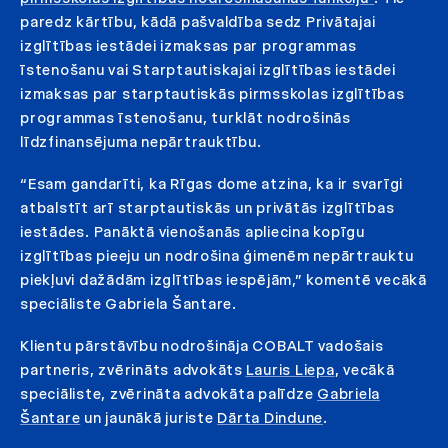
paredz kārtību, kādā pašvaldība sedz Privātajai
izglītības iestādei izmaksas par programmas
īstenošanu vai Starptautiskajai izglītības iestādei
izmaksas par starptautiskās pirmsskolas izglītības
programmas īstenošanu, turklāt nodrošinās
līdzfinansējuma nepārtrauktību.
“Esam gandarīti, ka Rīgas dome atzina, ka ir svarīgi
atbalstīt arī starptautiskās un privātās izglītības
iestādes. Panāktā vienošanās apliecina kopīgu
izglītības pieeju un nodrošina ģimenēm nepārtrauktu
piekļuvi dažādām izglītības iespējām,” komentē vecākā
speciāliste Gabriela Šantare.
Klientu pārstāvību nodrošināja COBALT vadošais
partneris, zvērināts advokāts
Lauris Liepa
, vecākā
speciāliste, zvērināta advokāta palīdze
Gabriela
Šantare
un jaunākā juriste
Dārta Dindune
.