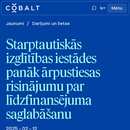
lv
Menu
Jaunumi
/
Darījumi un lietas
Starptautiskās
izglītības iestādes
panāk ārpustiesas
risinājumu par
līdzfinansējuma
saglabāšanu
2025 - 02 - 12