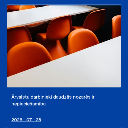
Ārvalstu darbinieki daudzās nozarēs ir
nepieciešamība
2026 - 07 - 28