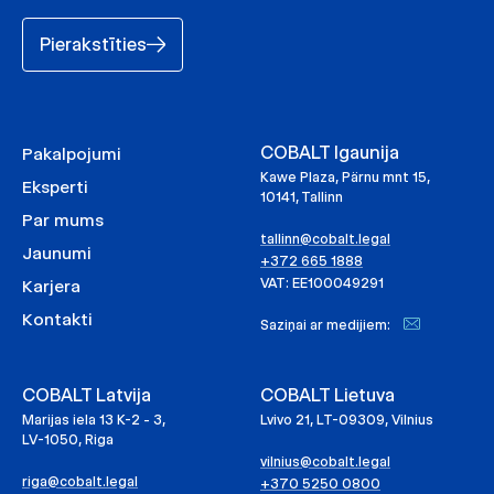
Pierakstīties
COBALT Igaunija
Pakalpojumi
Kawe Plaza, Pärnu mnt 15,
Eksperti
10141, Tallinn
Par mums
tallinn@cobalt.legal
Jaunumi
+372 665 1888
VAT: EE100049291
Karjera
Kontakti
Saziņai ar medijiem:
COBALT Latvija
COBALT Lietuva
Marijas iela 13 K-2 - 3,
Lvivo 21, LT-09309, Vilnius
LV-1050, Riga
vilnius@cobalt.legal
riga@cobalt.legal
+370 5250 0800