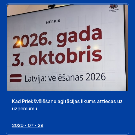
Kad Priekšvēlēšanu aģitācijas likums attiecas uz
uzņēmumu
2026 - 07 - 29