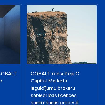
 COBALT
COBALT konsultēja C
o
Capital Markets
ieguldījumu brokeru
sabiedrības licences
saņemšanas procesā