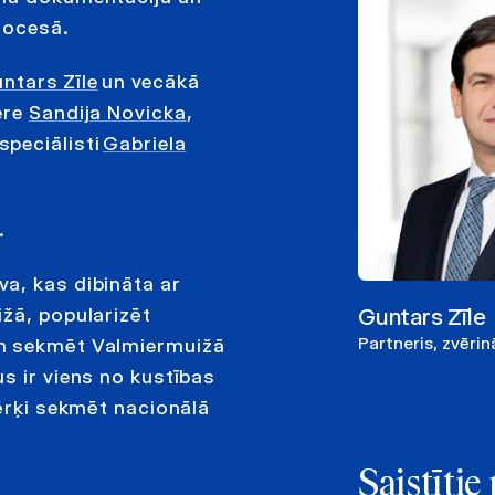
rocesā.
ntars Zīle
un vecākā
ere
Sandija Novicka
,
speciālisti
Gabriela
.
va, kas dibināta ar
Guntars Zīle
ižā, popularizēt
Partneris, zvēri
un sekmēt Valmiermuižā
s ir viens no kustības
mērķi sekmēt nacionālā
Saistīti