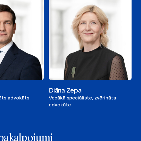
Diāna Zepa
nāts advokāts
Vecākā speciāliste, zvērināta
advokāte
e pakalpojumi