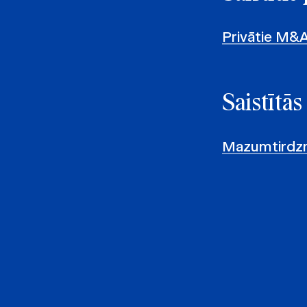
Privātie M&A
Saistītās
Mazumtirdzni