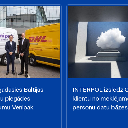
ādāsies Baltijas
INTERPOL izslēdz
mu piegādes
klientu no meklējam
mu Venipak
personu datu bāzes