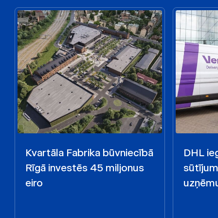
Kvartāla Fabrika būvniecībā
DHL ieg
Rīgā investēs 45 miljonus
sūtīju
eiro
uzņēmu