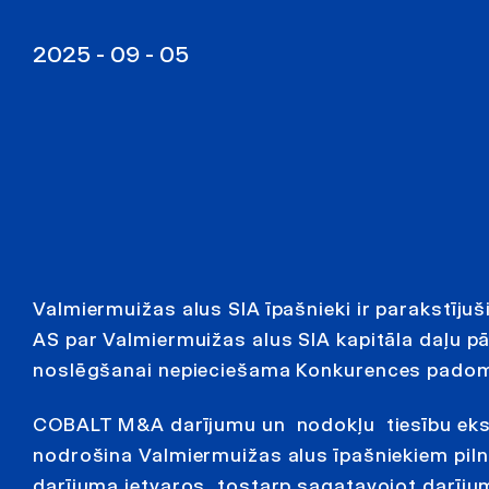
2025 - 09 - 05
Valmiermuižas alus SIA īpašnieki ir parakstījuš
AS par Valmiermuižas alus SIA kapitāla daļu 
noslēgšanai nepieciešama Konkurences padom
COBALT M&A darījumu un nodokļu tiesību ek
nodrošina Valmiermuižas alus īpašniekiem pilnu
darījuma ietvaros, tostarp sagatavojot darīj