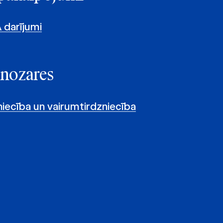
 darījumi
 nozares
ecība un vairumtirdzniecība