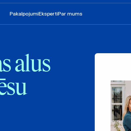
Pakalpojumi
Eksperti
Par mums
s alus
ēsu