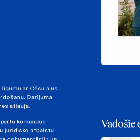
i līgumu ar Cēsu alus
pārdošanu. Darījuma
es atļauja.
spertu komandas
Vadošie 
 juridisko atbalstu
uma dokumentāciju un