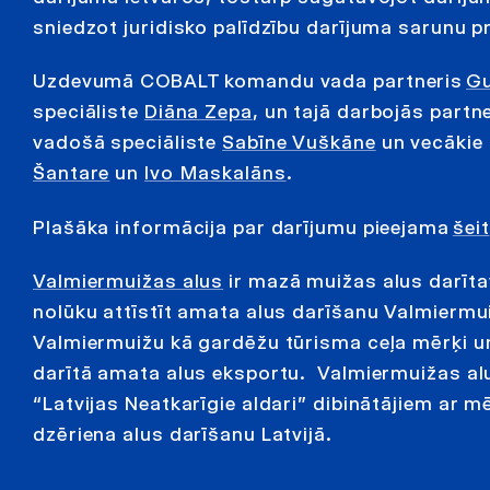
sniedzot juridisko palīdzību darījuma sarunu p
Uzdevumā COBALT komandu vada partneris
Gu
speciāliste
Diāna Zepa
, un tajā darbojās partn
vadošā speciāliste
Sabīne Vuškāne
un vecākie 
Šantare
un
Ivo Maskalāns
.
Plašāka informācija par darījumu pieejama
šeit
Valmiermuižas alus
ir mazā muižas alus darīta
nolūku attīstīt amata alus darīšanu Valmiermu
Valmiermuižu kā gardēžu tūrisma ceļa mērķi 
darītā amata alus eksportu. Valmiermuižas alu
“Latvijas Neatkarīgie aldari” dibinātājiem ar 
dzēriena alus darīšanu Latvijā.