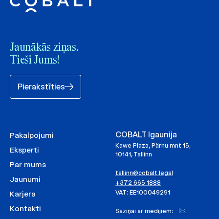
Jaunākās ziņas.
Tieši Jums!
Pierakstīties
COBALT Igaunija
Pakalpojumi
Kawe Plaza, Pärnu mnt 15,
Eksperti
10141, Tallinn
Par mums
tallinn@cobalt.legal
Jaunumi
+372 665 1888
VAT: EE100049291
Karjera
Kontakti
Saziņai ar medijiem: