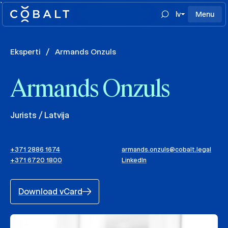
`
lv
Menu
Eksperti
/
Armands Onzuls
Armands Onzuls
Jurists / Latvija
+371 2886 1674
armands.onzuls@cobalt.legal
+371 6720 1800
LinkedIn
Download vCard