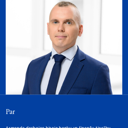
Par
Armands darbojas biroja banku un finanšu tiesību