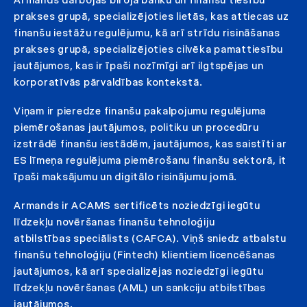
prakses grupā, specializējoties lietās, kas attiecas uz
finanšu iestāžu regulējumu, kā arī strīdu risināšanas
prakses grupā, specializējoties cilvēka pamattiesību
jautājumos, kas ir īpaši nozīmīgi arī ilgtspējas un
korporatīvās pārvaldības kontekstā.
Viņam ir pieredze finanšu pakalpojumu regulējuma
piemērošanas jautājumos, politiku un procedūru
izstrādē finanšu iestādēm, jautājumos, kas saistīti ar
ES līmeņa regulējuma piemērošanu finanšu sektorā, it
īpaši maksājumu un digitālo risinājumu jomā.
Armands ir ACAMS sertificēts noziedzīgi iegūtu
līdzekļu novēršanas finanšu tehnoloģiju
atbilstības speciālists (CAFCA). Viņš sniedz atbalstu
finanšu tehnoloģiju (Fintech) klientiem licencēšanas
jautājumos, kā arī specializējas noziedzīgi iegūtu
līdzekļu novēršanas (AML) un sankciju atbilstības
jautājumos.