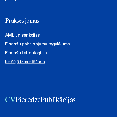
Prakses jomas
AML un sankcijas
Finanšu pakalpojumu regulējums
Finanšu tehnoloģijas
Iekšējā izmeklēšana
CV
Pieredze
Publikācijas