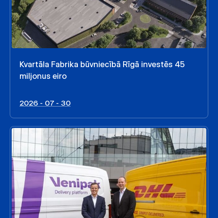
Kvartāla Fabrika būvniecībā Rīgā investēs 45
miljonus eiro
2026 - 07 - 30