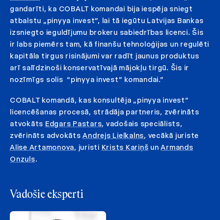
gandarīti, ka COBALT komandai bija iespēja sniegt
atbalstu „pinyya invest”, lai tā iegūtu Latvijas Bankas
izsniegto ieguldījumu brokeru sabiedrības licenci. Šis
ir labs piemērs tam, kā finanšu tehnoloģijas un regulēti
kapitāla tirgus risinājumi var radīt jaunus produktus
arī salīdzinoši konservatīvajā mājokļu tirgū. Šis ir
nozīmīgs solis “pinyya invest” komandai.”
COBALT komandā, kas konsultēja „pinyya invest”
licencēšanas procesā, strādāja partneris, zvērināts
atvokāts
Edgars Pastars
, vadošais speciālists,
zvērināts advokāts
Andrejs Lielkalns
, vecākā juriste
Alise Artamonova
, juristi
Krists Kariņš
un
Armands
Onzuls
.
Vadošie eksperti