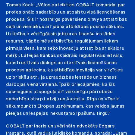
Tomas Köck: „Vēlos pateikties COBALT komandai par
profesionālo sadarbību un atbalstu visā licencēšanas
procesā. Šis ir nozīmīgs pavērsiens pinyya attīstības
ceļā un vienlaikus arī jauna atbildības posma sākums.
Uzticība ir vērtīgākais jebkuras finanšu iestādes
resurss, tāpēc mēs atbilstību regulējumam liekam
pirmajā vietā, kam seko inovāciju attīstība ar skaidru
mērķi. Latvijas Bankas skaidrais regulatīvais ietvars,
konstruktīvais dialogs un efektīvais licencēšanas
process apliecina, ka atbildīga inovācija var virzīties
uz priekšu ātri, ja uzraudzības iestāde un bizness
darbojas vienā virzienā. Īpaši priecājamies, ka šis
sasniegums atspoguļo arī veiksmīgo pārrobežu
sadarbību starp Latviju un Austriju. Rīga un Vīne ir
sākumpunkts Eiropas uzņēmumam, kas veidos jaunas
pieejas un iespējas nekustamo īpašumu tirgū.”
COBALT partneris un zvērināts advokāts
Edgars
Pastars
, kurš vadīja juridisko komandu, norāda: „Esam