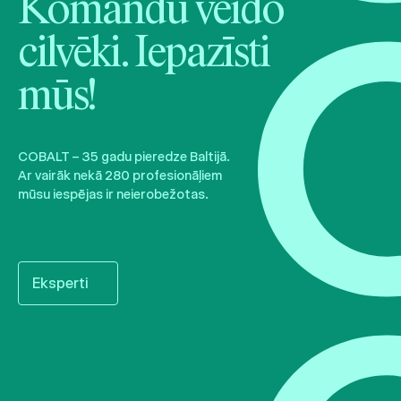
Komandu veido
cilvēki. Iepazīsti
mūs!
COBALT – 35 gadu pieredze Baltijā.
Ar vairāk nekā 280 profesionāļiem
mūsu iespējas ir neierobežotas.
Eksperti