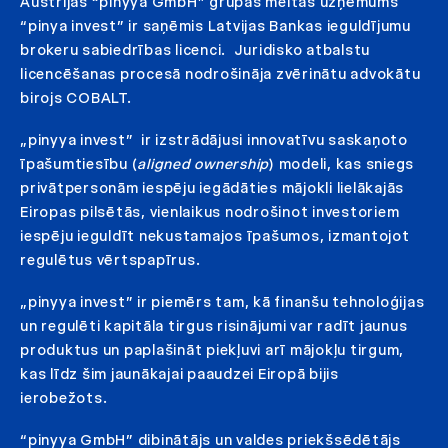
Austrijas “pinyya GmbH” grupas meitas uzņēmums
“pinya invest” ir saņēmis Latvijas Bankas ieguldījumu
brokeru sabiedrības licenci. Juridisko atbalstu
licencēšanas procesā nodrošināja zvērinātu advokātu
birojs COBALT.
„pinyya invest” ir izstrādājusi innovatīvu saskaņoto
īpašumtiesību (
aligned ownership
) modeli, kas sniegs
privātpersonām iespēju iegādāties mājokli lielākajās
Eiropas pilsētās, vienlaikus nodrošinot investoriem
iespēju ieguldīt nekustamajos īpašumos, izmantojot
regulētus vērtspapīrus.
„pinyya invest” ir piemērs tam, kā finanšu tehnoloģijas
un regulēti kapitāla tirgus risinājumi var radīt jaunus
produktus un paplašināt piekļuvi arī mājokļu tirgum,
kas līdz šim jaunākajai paaudzei Eiropā bijis
ierobežots.
“pinyya GmbH” dibinātājs un valdes priekšsēdētājs