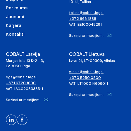
10141, Tallinn
Par mums
tallinn@cobalt.legal
Jaunumi
+372 665 1888
VAT: EE100049291
Karjera
Kontakti
Saziņai ar medijiem:
COBALT Latvija
COBALT Lietuva
Marijas iela 13 K-2 - 3,
Lvivo 21, LT-09309, Vilnius
LV-1050, Riga
vilnius@cobalt.legal
riga@cobalt.legal
+370 5250 0800
+371 6720 1800
VAT: LT100014609011
VAT: LV40203333511
Saziņai ar medijiem:
Saziņai ar medijiem: